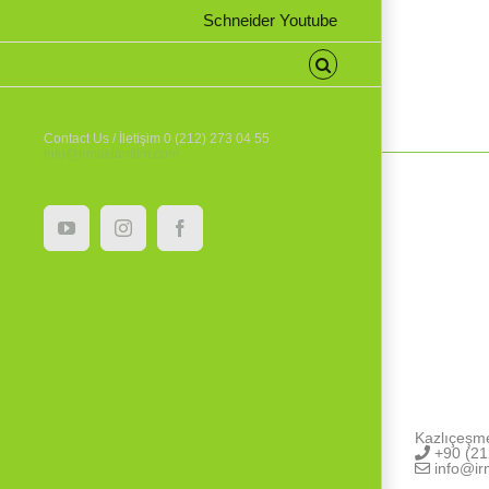
Schneider Youtube
Contact Us / İletişim 0 (212) 273 04 55
info@irmaktanitim.com
YouTube
Instagram
Facebook
Kazlıçeşm
+90 (21
info@ir