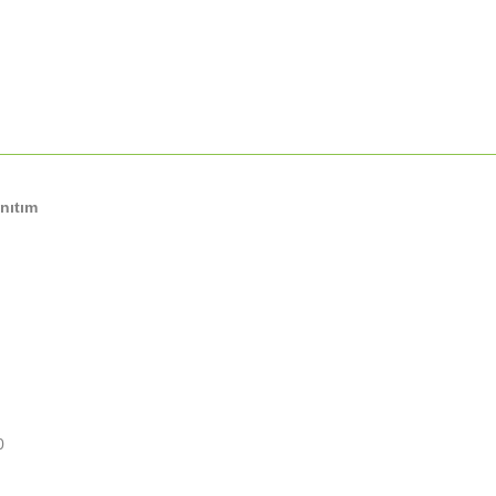
nıtım
0