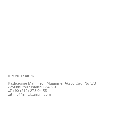
IRMAK
Tanıtım
Kazlıçeşme Mah. Prof. Muammer Aksoy Cad. No:3/B
Zeytinburnu / İstanbul 34020
+90 (212) 273 04 55
info@irmaktanitim.com