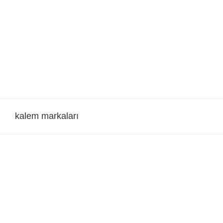
Skip
to
content
kalem markaları