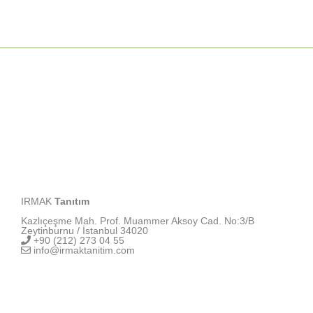
IRMAK
Tanıtım
Kazlıçeşme Mah. Prof. Muammer Aksoy Cad. No:3/B
Zeytinburnu / İstanbul 34020
+90 (212) 273 04 55
info@irmaktanitim.com