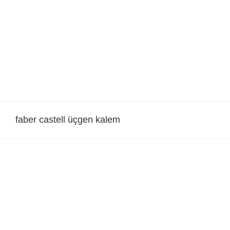
Skip
to
content
faber castell üçgen kalem