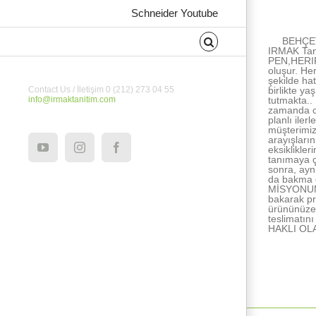
About the Au
Schneider Youtube
BEHÇET
IRMAK Tan
PEN,HERIPE
oluşur. He
şekilde ha
birlikte ya
Contact Us / İletişim 0 (212) 273 04 55
tutmakta..
info@irmaktanitim.com
zamanda ce
planlı ile
müşterimiz
arayışları
eksiklikle
YouTube
Instagram
Facebook
tanımaya ç
sonra, ayn
da bakma e
MİSYONUMUZ
bakarak pr
ürününüze 
teslimatı
HAKLI OL