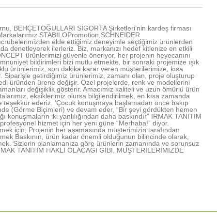
u, BEHÇETOĞULLARI SİGORTA Şirketleri’nin kardeş firması
ır. Markalarımız STABILOPromotion,SCHNEIDER
übelerimizden elde ettiğimiz deneyimle seçtiğimiz ürünlerden
denetleyerek ilerleriz. Biz, markanızı hedef kitlenize en etkili
NCEPT ürünlerimizi güvenle öneriyor, her projenin heyecanını
mnuniyet bildirimleri bizi mutlu etmekte, bir sonraki projemize ışık
u ürünlerimiz, son dakika karar veren müşterilerimize, kısa
Siparişle getirdiğimiz ürünlerimiz, zamanı olan, proje oluşturup
edi üründen ürene değişir. Özel projelerde, renk ve modellerini
amanları değişiklik gösterir. Amacımız kaliteli ve uzun ömürlü ürün
arımız, eksiklerimiz olursa bilgilendirilmek, en kısa zamanda
rimize teşekkür ederiz. ‘Çocuk konuşmaya başlamadan önce bakıp
işinde (Görme Biçimleri) ve devam eder, “Bir şeyi gördükten hemen
lığı konuşmaların iki yanlılığından daha baskındır” IRMAK TANITIM
profesyonel hizmet için her yeni güne “Merhaba!” diyor.
mek için; Projenin her aşamasında müşterimizin tarafından
lmek Baskının, ürün kadar önemli olduğunun bilincinde olarak,
mek. Sizlerin planlamanıza göre ürünlerin zamanında ve sorunsuz
rmek IRMAK TANITIM HAKLI OLACAĞI GİBİ, MÜŞTERİLERİMİZDE