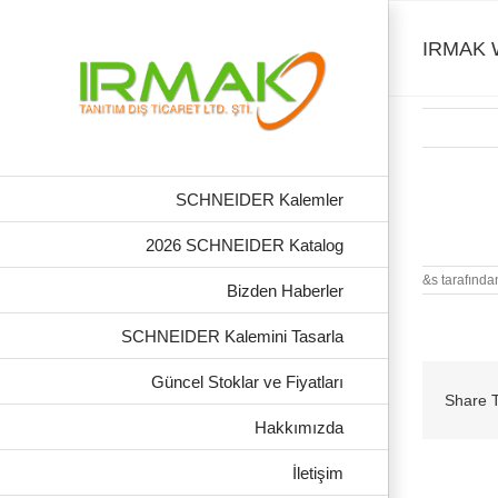
Skip
to
content
IRMAK W
SCHNEIDER Kalemler
IRMAK Wis
2026 SCHNEIDER Katalog
&s tarafında
Bizden Haberler
SCHNEIDER Kalemini Tasarla
Güncel Stoklar ve Fiyatları
Share T
Hakkımızda
İletişim