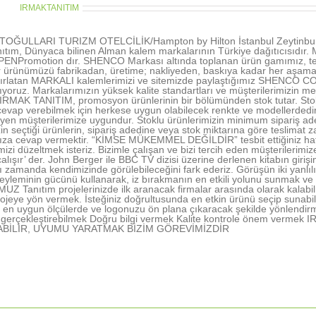
thor:
IRMAKTANITIM
OĞULLARI TURIZM OTELCİLİK/Hampton by Hilton İstanbul Zeytinburn
ıtım, Dünyaca bilinen Alman kalem markalarının Türkiye dağıtıcısıd
NPromotion dır. SHENCO Markası altında toplanan ürün gamımız, tecr
r ürünümüzü fabrikadan, üretime; nakliyeden, baskıya kadar her aşamada 
tırlatan MARKALI kalemlerimizi ve sitemizde paylaştığımız SHENCO CO
şıyoruz. Markalarımızın yüksek kalite standartları ve müşterilerimizin me
 IRMAK TANITIM, promosyon ürünlerinin bir bölümünden stok tutar. Stokl
vap verebilmek için herkese uygun olabilecek renkte ve modellerdedir. 
rleyen müşterilerimize uygundur. Stoklu ürünlerimizin minimum sipariş ad
in seçtiği ürünlerin, sipariş adedine veya stok miktarına göre teslimat z
nıza cevap vermektir. “KİMSE MÜKEMMEL DEĞİLDİR” tesbit ettiğiniz hatal
rimizi düzeltmek isteriz. Bizimle çalışan ve bizi tercih eden müşterile
alışır’ der. John Berger ile BBC TV dizisi üzerine derlenen kitabın gir
ı zamanda kendimizinde görülebileceğini fark ederiz. Görüşün iki yanlı
yleminin gücünü kullanarak, iz bırakmanın en etkili yolunu sunmak ve 
 Tanıtım projelerinizde ilk aranacak firmalar arasında olarak kalabil
ojeye yön vermek. İsteğiniz doğrultusunda en etkin ürünü seçip sunabi
en uygun ölçülerde ve logonuzu ön plana çıkaracak şekilde yönlendir
nı gerçekleştirebilmek Doğru bilgi vermek Kalite kontrole önem ve
ABİLİR, UYUMU YARATMAK BİZİM GÖREVİMİZDİR