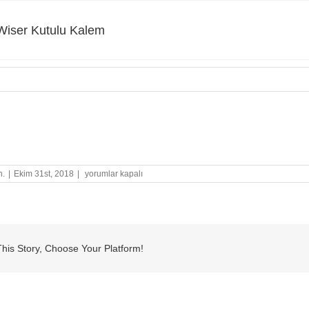
iser Kutulu Kalem
er Kutulu Kalem
IRMAK
n.
|
Ekim 31st, 2018
|
yorumlar kapalı
Wiser
Kutulu
Kalem
için
his Story, Choose Your Platform!