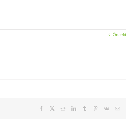
Önceki
Facebook
X
Reddit
LinkedIn
Tumblr
Pinterest
Vk
E-
posta