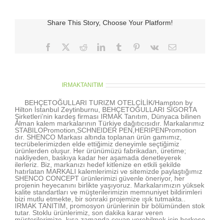
001]
için
Share This Story, Choose Your Platform!
Facebook
X
Reddit
LinkedIn
Tumblr
Pinterest
Vk
E-
posta
About the Author:
IRMAKTANITIM
BEHÇETOĞULLARI TURIZM OTELCİLİK/Hampton by
Hilton İstanbul Zeytinburnu, BEHÇETOĞULLARI SİGORTA
Şirketleri’nin kardeş firması IRMAK Tanıtım, Dünyaca bilinen
Alman kalem markalarının Türkiye dağıtıcısıdır. Markalarımız
STABILOPromotion,SCHNEIDER PEN,HERIPENPromotion
dır. SHENCO Markası altında toplanan ürün gamımız,
tecrübelerimizden elde ettiğimiz deneyimle seçtiğimiz
ürünlerden oluşur. Her ürünümüzü fabrikadan, üretime;
nakliyeden, baskıya kadar her aşamada denetleyerek
ilerleriz. Biz, markanızı hedef kitlenize en etkili şekilde
hatırlatan MARKALI kalemlerimizi ve sitemizde paylaştığımız
SHENCO CONCEPT ürünlerimizi güvenle öneriyor, her
projenin heyecanını birlikte yaşıyoruz. Markalarımızın yüksek
kalite standartları ve müşterilerimizin memnuniyet bildirimleri
bizi mutlu etmekte, bir sonraki projemize ışık tutmakta..
IRMAK TANITIM, promosyon ürünlerinin bir bölümünden stok
tutar. Stoklu ürünlerimiz, son dakika karar veren
müşterilerimize, kısa zamanda cevap verebilmek için herkese