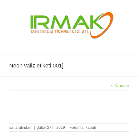
Skip
to
content
Neon valiz etiketi 001]
Önceki
Neon valiz etiketi 001]
Neon
&s tarafından.
|
Şubat 27th, 2019
|
yorumlar kapalı
valiz
etiketi