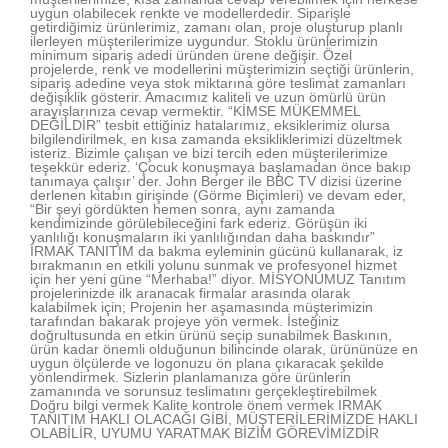
uygun olabilecek renkte ve modellerdedir. Siparişle
getirdiğimiz ürünlerimiz, zamanı olan, proje oluşturup planlı
ilerleyen müşterilerimize uygundur. Stoklu ürünlerimizin
minimum sipariş adedi üründen ürene değişir. Özel
projelerde, renk ve modellerini müşterimizin seçtiği ürünlerin,
sipariş adedine veya stok miktarına göre teslimat zamanları
değişiklik gösterir. Amacımız kaliteli ve uzun ömürlü ürün
arayışlarınıza cevap vermektir. “KİMSE MÜKEMMEL
DEĞİLDİR” tesbit ettiğiniz hatalarımız, eksiklerimiz olursa
bilgilendirilmek, en kısa zamanda eksikliklerimizi düzeltmek
isteriz. Bizimle çalışan ve bizi tercih eden müşterilerimize
teşekkür ederiz. ‘Çocuk konuşmaya başlamadan önce bakıp
tanımaya çalışır’ der. John Berger ile BBC TV dizisi üzerine
derlenen kitabın girişinde (Görme Biçimleri) ve devam eder,
“Bir şeyi gördükten hemen sonra, aynı zamanda
kendimizinde görülebileceğini fark ederiz. Görüşün iki
yanlılığı konuşmaların iki yanlılığından daha baskındır”
IRMAK TANITIM da bakma eyleminin gücünü kullanarak, iz
bırakmanın en etkili yolunu sunmak ve profesyonel hizmet
için her yeni güne “Merhaba!” diyor. MİSYONUMUZ Tanıtım
projelerinizde ilk aranacak firmalar arasında olarak
kalabilmek için; Projenin her aşamasında müşterimizin
tarafından bakarak projeye yön vermek. İsteğiniz
doğrultusunda en etkin ürünü seçip sunabilmek Baskının,
ürün kadar önemli olduğunun bilincinde olarak, ürününüze en
uygun ölçülerde ve logonuzu ön plana çıkaracak şekilde
yönlendirmek. Sizlerin planlamanıza göre ürünlerin
zamanında ve sorunsuz teslimatını gerçekleştirebilmek
Doğru bilgi vermek Kalite kontrole önem vermek IRMAK
TANITIM HAKLI OLACAĞI GİBİ, MÜŞTERİLERİMİZDE HAKLI
OLABİLİR, UYUMU YARATMAK BİZİM GÖREVİMİZDİR