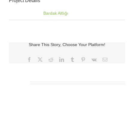
Project Details
Categories:
Bardak Altlığı
Share This Story, Choose Your Platform!
Facebook
X
Reddit
LinkedIn
Tumblr
Pinterest
Vk
E-
posta
İlgili Ürünler