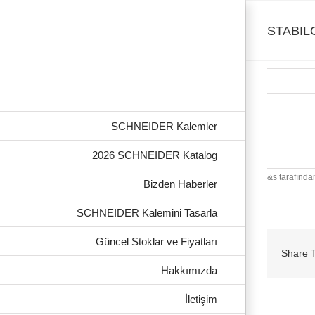
Skip
to
content
STABILO
SCHNEIDER Kalemler
STABILO U
2026 SCHNEIDER Katalog
&s tarafında
Bizden Haberler
SCHNEIDER Kalemini Tasarla
Güncel Stoklar ve Fiyatları
Share T
Hakkımızda
İletişim