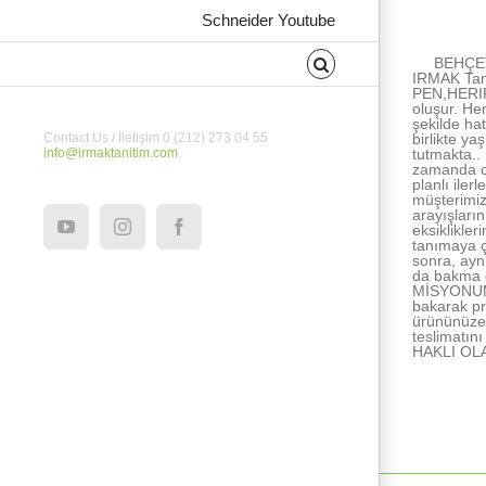
About the Au
Schneider Youtube
BEHÇET
IRMAK Tan
PEN,HERIPE
oluşur. He
şekilde ha
birlikte ya
Contact Us / İletişim 0 (212) 273 04 55
tutmakta..
info@irmaktanitim.com
zamanda ce
planlı ile
müşterimiz
arayışları
eksiklikle
YouTube
Instagram
Facebook
tanımaya ç
sonra, ayn
da bakma e
MİSYONUMUZ
bakarak pr
ürününüze 
teslimatı
HAKLI OL