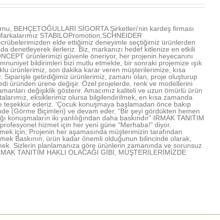
u, BEHÇETOĞULLARI SİGORTA Şirketleri’nin kardeş firması
ır. Markalarımız STABILOPromotion,SCHNEIDER
übelerimizden elde ettiğimiz deneyimle seçtiğimiz ürünlerden
denetleyerek ilerleriz. Biz, markanızı hedef kitlenize en etkili
NCEPT ürünlerimizi güvenle öneriyor, her projenin heyecanını
mnuniyet bildirimleri bizi mutlu etmekte, bir sonraki projemize ışık
u ürünlerimiz, son dakika karar veren müşterilerimize, kısa
Siparişle getirdiğimiz ürünlerimiz, zamanı olan, proje oluşturup
edi üründen ürene değişir. Özel projelerde, renk ve modellerini
amanları değişiklik gösterir. Amacımız kaliteli ve uzun ömürlü ürün
arımız, eksiklerimiz olursa bilgilendirilmek, en kısa zamanda
rimize teşekkür ederiz. ‘Çocuk konuşmaya başlamadan önce bakıp
işinde (Görme Biçimleri) ve devam eder, “Bir şeyi gördükten hemen
lığı konuşmaların iki yanlılığından daha baskındır” IRMAK TANITIM
profesyonel hizmet için her yeni güne “Merhaba!” diyor.
mek için; Projenin her aşamasında müşterimizin tarafından
lmek Baskının, ürün kadar önemli olduğunun bilincinde olarak,
mek. Sizlerin planlamanıza göre ürünlerin zamanında ve sorunsuz
rmek IRMAK TANITIM HAKLI OLACAĞI GİBİ, MÜŞTERİLERİMİZDE