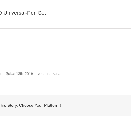
 Universal-Pen Set
niversal-Pen Set
STABILO
n.
|
Şubat 13th, 2019
|
yorumlar kapalı
Universal-
Pen
Set
için
his Story, Choose Your Platform!