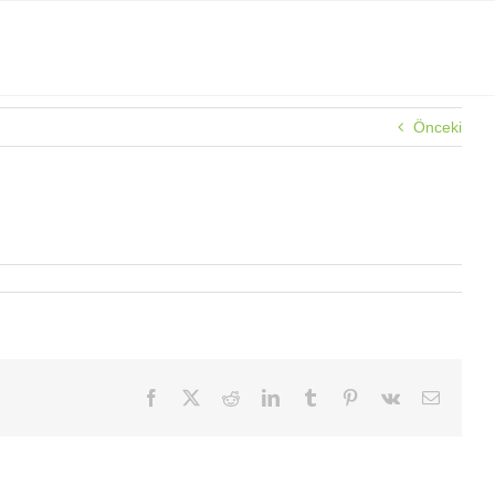
Önceki
Facebook
X
Reddit
LinkedIn
Tumblr
Pinterest
Vk
E-
posta