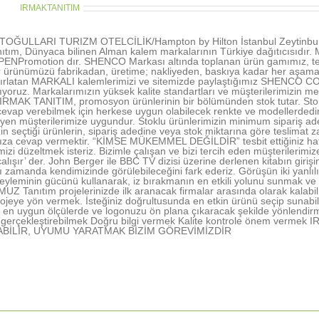
thor:
IRMAKTANITIM
OĞULLARI TURIZM OTELCİLİK/Hampton by Hilton İstanbul Zeytinburn
ıtım, Dünyaca bilinen Alman kalem markalarının Türkiye dağıtıcısıd
NPromotion dır. SHENCO Markası altında toplanan ürün gamımız, tecr
r ürünümüzü fabrikadan, üretime; nakliyeden, baskıya kadar her aşamada 
tırlatan MARKALI kalemlerimizi ve sitemizde paylaştığımız SHENCO CO
şıyoruz. Markalarımızın yüksek kalite standartları ve müşterilerimizin me
 IRMAK TANITIM, promosyon ürünlerinin bir bölümünden stok tutar. Stokl
vap verebilmek için herkese uygun olabilecek renkte ve modellerdedir. 
rleyen müşterilerimize uygundur. Stoklu ürünlerimizin minimum sipariş ad
in seçtiği ürünlerin, sipariş adedine veya stok miktarına göre teslimat z
nıza cevap vermektir. “KİMSE MÜKEMMEL DEĞİLDİR” tesbit ettiğiniz hatal
rimizi düzeltmek isteriz. Bizimle çalışan ve bizi tercih eden müşterile
alışır’ der. John Berger ile BBC TV dizisi üzerine derlenen kitabın gir
ı zamanda kendimizinde görülebileceğini fark ederiz. Görüşün iki yanlı
yleminin gücünü kullanarak, iz bırakmanın en etkili yolunu sunmak ve 
 Tanıtım projelerinizde ilk aranacak firmalar arasında olarak kalabil
ojeye yön vermek. İsteğiniz doğrultusunda en etkin ürünü seçip sunabi
en uygun ölçülerde ve logonuzu ön plana çıkaracak şekilde yönlendir
nı gerçekleştirebilmek Doğru bilgi vermek Kalite kontrole önem ve
ABİLİR, UYUMU YARATMAK BİZİM GÖREVİMİZDİR