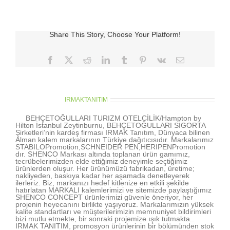
için
Share This Story, Choose Your Platform!
Facebook
X
Reddit
LinkedIn
Tumblr
Pinterest
Vk
E-
posta
About the Author:
IRMAKTANITIM
BEHÇETOĞULLARI TURIZM OTELCİLİK/Hampton by
Hilton İstanbul Zeytinburnu, BEHÇETOĞULLARI SİGORTA
Şirketleri’nin kardeş firması IRMAK Tanıtım, Dünyaca bilinen
Alman kalem markalarının Türkiye dağıtıcısıdır. Markalarımız
STABILOPromotion,SCHNEIDER PEN,HERIPENPromotion
dır. SHENCO Markası altında toplanan ürün gamımız,
tecrübelerimizden elde ettiğimiz deneyimle seçtiğimiz
ürünlerden oluşur. Her ürünümüzü fabrikadan, üretime;
nakliyeden, baskıya kadar her aşamada denetleyerek
ilerleriz. Biz, markanızı hedef kitlenize en etkili şekilde
hatırlatan MARKALI kalemlerimizi ve sitemizde paylaştığımız
SHENCO CONCEPT ürünlerimizi güvenle öneriyor, her
projenin heyecanını birlikte yaşıyoruz. Markalarımızın yüksek
kalite standartları ve müşterilerimizin memnuniyet bildirimleri
bizi mutlu etmekte, bir sonraki projemize ışık tutmakta..
IRMAK TANITIM, promosyon ürünlerinin bir bölümünden stok