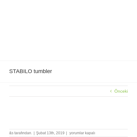
Skip
to
content
STABILO tumbler
Önceki
STABILO tumbler
STABILO
&s tarafından.
|
Şubat 13th, 2019
|
yorumlar kapalı
tumbler