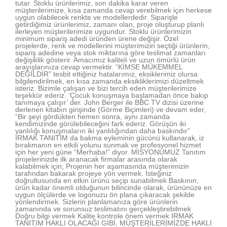
tutar. Stoklu ürünlerimiz, son dakika karar veren
müşterilerimize, kısa zamanda cevap verebilmek için herkese
uygun olabilecek renkte ve modellerdedir. Siparişle
getirdiğimiz ürünlerimiz, zamanı olan, proje oluşturup planlı
ilerleyen müşterilerimize uygundur. Stoklu ürünlerimizin
minimum sipariş adedi üründen ürene değişir. Özel
projelerde, renk ve modellerini müşterimizin seçtiği ürünlerin,
sipariş adedine veya stok miktarına göre teslimat zamanları
değişiklik gösterir. Amacımız kaliteli ve uzun ömürlü ürün
arayışlarınıza cevap vermektir. “KİMSE MÜKEMMEL
DEĞİLDİR” tesbit ettiğiniz hatalarımız, eksiklerimiz olursa
bilgilendirilmek, en kısa zamanda eksikliklerimizi düzeltmek
isteriz. Bizimle çalışan ve bizi tercih eden müşterilerimize
teşekkür ederiz. ‘Çocuk konuşmaya başlamadan önce bakıp
tanımaya çalışır’ der. John Berger ile BBC TV dizisi üzerine
derlenen kitabın girişinde (Görme Biçimleri) ve devam eder,
“Bir şeyi gördükten hemen sonra, aynı zamanda
kendimizinde görülebileceğini fark ederiz. Görüşün iki
yanlılığı konuşmaların iki yanlılığından daha baskındır”
IRMAK TANITIM da bakma eyleminin gücünü kullanarak, iz
bırakmanın en etkili yolunu sunmak ve profesyonel hizmet
için her yeni güne “Merhaba!” diyor. MİSYONUMUZ Tanıtım
projelerinizde ilk aranacak firmalar arasında olarak
kalabilmek için; Projenin her aşamasında müşterimizin
tarafından bakarak projeye yön vermek. İsteğiniz
doğrultusunda en etkin ürünü seçip sunabilmek Baskının,
ürün kadar önemli olduğunun bilincinde olarak, ürününüze en
uygun ölçülerde ve logonuzu ön plana çıkaracak şekilde
yönlendirmek. Sizlerin planlamanıza göre ürünlerin
zamanında ve sorunsuz teslimatını gerçekleştirebilmek
Doğru bilgi vermek Kalite kontrole önem vermek IRMAK
TANITIM HAKLI OLACAĞI GİBİ, MÜŞTERİLERİMİZDE HAKLI