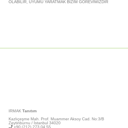
OLABİLİR, UYUMU YARATMAK BİZİM GÖREVİMİZDİR
IRMAK
Tanıtım
Kazlıçeşme Mah. Prof. Muammer Aksoy Cad. No:3/B
Zeytinburnu / İstanbul 34020
+90 (212) 273 04 55