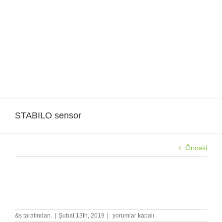
Skip
to
content
STABILO sensor
Önceki
STABILO sensor
STABILO
&s tarafından.
|
Şubat 13th, 2019
|
yorumlar kapalı
sensor