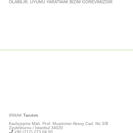
OLABİLİR, UYUMU YARATMAK BİZİM GÖREVİMİZDİR
IRMAK
Tanıtım
Kazlıçeşme Mah. Prof. Muammer Aksoy Cad. No:3/B
Zeytinburnu / İstanbul 34020
+90 (212) 273 04 55