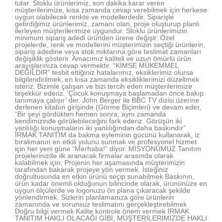
tutar. Stoklu ürünlerimiz, son dakika karar veren
müşterilerimize, kısa zamanda cevap verebilmek için herkese
uygun olabilecek renkte ve modellerdedir. Siparişle
getirdiğimiz ürünlerimiz, zamanı olan, proje oluşturup planlı
ilerleyen müşterilerimize uygundur. Stoklu ürünlerimizin
minimum sipariş adedi üründen ürene değişir. Özel
projelerde, renk ve modellerini müşterimizin seçtiği ürünlerin,
sipariş adedine veya stok miktarına göre teslimat zamanları
değişiklik gösterir. Amacımız kaliteli ve uzun ömürlü ürün
arayışlarınıza cevap vermektir. “KİMSE MÜKEMMEL
DEĞİLDİR” tesbit ettiğiniz hatalarımız, eksiklerimiz olursa
bilgilendirilmek, en kısa zamanda eksikliklerimizi düzeltmek
isteriz. Bizimle çalışan ve bizi tercih eden müşterilerimize
teşekkür ederiz. ‘Çocuk konuşmaya başlamadan önce bakıp
tanımaya çalışır’ der. John Berger ile BBC TV dizisi üzerine
derlenen kitabın girişinde (Görme Biçimleri) ve devam eder,
“Bir şeyi gördükten hemen sonra, aynı zamanda
kendimizinde görülebileceğini fark ederiz. Görüşün iki
yanlılığı konuşmaların iki yanlılığından daha baskındır”
IRMAK TANITIM da bakma eyleminin gücünü kullanarak, iz
bırakmanın en etkili yolunu sunmak ve profesyonel hizmet
için her yeni güne “Merhaba!” diyor. MİSYONUMUZ Tanıtım
projelerinizde ilk aranacak firmalar arasında olarak
kalabilmek için; Projenin her aşamasında müşterimizin
tarafından bakarak projeye yön vermek. İsteğiniz
doğrultusunda en etkin ürünü seçip sunabilmek Baskının,
ürün kadar önemli olduğunun bilincinde olarak, ürününüze en
uygun ölçülerde ve logonuzu ön plana çıkaracak şekilde
yönlendirmek. Sizlerin planlamanıza göre ürünlerin
zamanında ve sorunsuz teslimatını gerçekleştirebilmek
Doğru bilgi vermek Kalite kontrole önem vermek IRMAK
TANITIM HAKLI OLACAĞI GİBİ, MÜŞTERİLERİMİZDE HAKLI