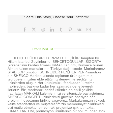
için
Share This Story, Choose Your Platform!
Facebook
X
Reddit
LinkedIn
Tumblr
Pinterest
Vk
E-
posta
About the Author:
IRMAKTANITIM
BEHÇETOĞULLARI TURIZM OTELCİLİK/Hampton by
Hilton İstanbul Zeytinburnu, BEHÇETOĞULLARI SİGORTA
Şirketleri’nin kardeş firması IRMAK Tanıtım, Dünyaca bilinen
Alman kalem markalarının Türkiye dağıtıcısıdır. Markalarımız
STABILOPromotion,SCHNEIDER PEN,HERIPENPromotion
dır. SHENCO Markası altında toplanan ürün gamımız,
tecrübelerimizden elde ettiğimiz deneyimle seçtiğimiz
ürünlerden oluşur. Her ürünümüzü fabrikadan, üretime;
nakliyeden, baskıya kadar her aşamada denetleyerek
ilerleriz. Biz, markanızı hedef kitlenize en etkili şekilde
hatırlatan MARKALI kalemlerimizi ve sitemizde paylaştığımız
SHENCO CONCEPT ürünlerimizi güvenle öneriyor, her
projenin heyecanını birlikte yaşıyoruz. Markalarımızın yüksek
kalite standartları ve müşterilerimizin memnuniyet bildirimleri
bizi mutlu etmekte, bir sonraki projemize ışık tutmakta..
IRMAK TANITIM, promosyon ürünlerinin bir bölümünden stok