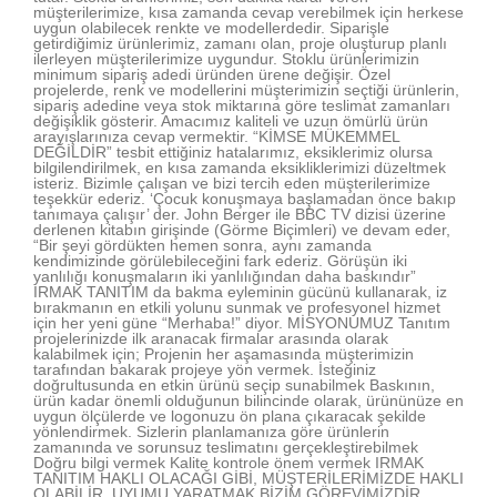
müşterilerimize, kısa zamanda cevap verebilmek için herkese
uygun olabilecek renkte ve modellerdedir. Siparişle
getirdiğimiz ürünlerimiz, zamanı olan, proje oluşturup planlı
ilerleyen müşterilerimize uygundur. Stoklu ürünlerimizin
minimum sipariş adedi üründen ürene değişir. Özel
projelerde, renk ve modellerini müşterimizin seçtiği ürünlerin,
sipariş adedine veya stok miktarına göre teslimat zamanları
değişiklik gösterir. Amacımız kaliteli ve uzun ömürlü ürün
arayışlarınıza cevap vermektir. “KİMSE MÜKEMMEL
DEĞİLDİR” tesbit ettiğiniz hatalarımız, eksiklerimiz olursa
bilgilendirilmek, en kısa zamanda eksikliklerimizi düzeltmek
isteriz. Bizimle çalışan ve bizi tercih eden müşterilerimize
teşekkür ederiz. ‘Çocuk konuşmaya başlamadan önce bakıp
tanımaya çalışır’ der. John Berger ile BBC TV dizisi üzerine
derlenen kitabın girişinde (Görme Biçimleri) ve devam eder,
“Bir şeyi gördükten hemen sonra, aynı zamanda
kendimizinde görülebileceğini fark ederiz. Görüşün iki
yanlılığı konuşmaların iki yanlılığından daha baskındır”
IRMAK TANITIM da bakma eyleminin gücünü kullanarak, iz
bırakmanın en etkili yolunu sunmak ve profesyonel hizmet
için her yeni güne “Merhaba!” diyor. MİSYONUMUZ Tanıtım
projelerinizde ilk aranacak firmalar arasında olarak
kalabilmek için; Projenin her aşamasında müşterimizin
tarafından bakarak projeye yön vermek. İsteğiniz
doğrultusunda en etkin ürünü seçip sunabilmek Baskının,
ürün kadar önemli olduğunun bilincinde olarak, ürününüze en
uygun ölçülerde ve logonuzu ön plana çıkaracak şekilde
yönlendirmek. Sizlerin planlamanıza göre ürünlerin
zamanında ve sorunsuz teslimatını gerçekleştirebilmek
Doğru bilgi vermek Kalite kontrole önem vermek IRMAK
TANITIM HAKLI OLACAĞI GİBİ, MÜŞTERİLERİMİZDE HAKLI
OLABİLİR, UYUMU YARATMAK BİZİM GÖREVİMİZDİR