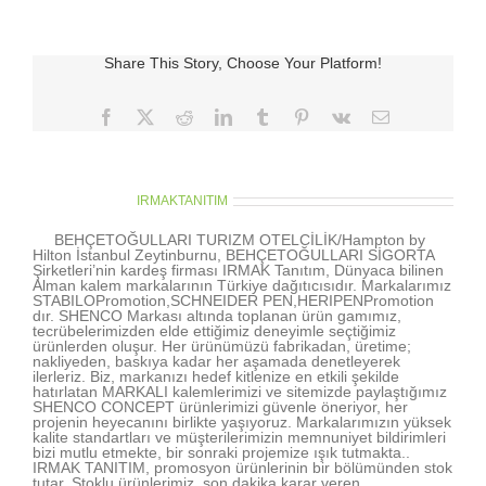
için
Share This Story, Choose Your Platform!
Facebook
X
Reddit
LinkedIn
Tumblr
Pinterest
Vk
E-
posta
About the Author:
IRMAKTANITIM
BEHÇETOĞULLARI TURIZM OTELCİLİK/Hampton by
Hilton İstanbul Zeytinburnu, BEHÇETOĞULLARI SİGORTA
Şirketleri’nin kardeş firması IRMAK Tanıtım, Dünyaca bilinen
Alman kalem markalarının Türkiye dağıtıcısıdır. Markalarımız
STABILOPromotion,SCHNEIDER PEN,HERIPENPromotion
dır. SHENCO Markası altında toplanan ürün gamımız,
tecrübelerimizden elde ettiğimiz deneyimle seçtiğimiz
ürünlerden oluşur. Her ürünümüzü fabrikadan, üretime;
nakliyeden, baskıya kadar her aşamada denetleyerek
ilerleriz. Biz, markanızı hedef kitlenize en etkili şekilde
hatırlatan MARKALI kalemlerimizi ve sitemizde paylaştığımız
SHENCO CONCEPT ürünlerimizi güvenle öneriyor, her
projenin heyecanını birlikte yaşıyoruz. Markalarımızın yüksek
kalite standartları ve müşterilerimizin memnuniyet bildirimleri
bizi mutlu etmekte, bir sonraki projemize ışık tutmakta..
IRMAK TANITIM, promosyon ürünlerinin bir bölümünden stok
tutar. Stoklu ürünlerimiz, son dakika karar veren