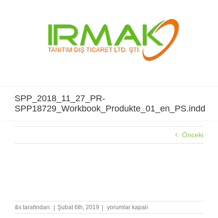
Skip
to
content
SPP_2018_11_27_PR-
SPP18729_Workbook_Produkte_01_en_PS.indd
Önceki
SPP_2018_11_27_PR-
SPP18729_Workbook_Produkte_01_en_PS.indd
SPP_2018_11_27_PR-
&s tarafından.
|
Şubat 6th, 2019
|
yorumlar kapalı
SPP18729_Workbook_Produkte_01_en_P