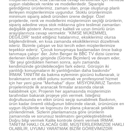
uygun olabilecek renkte ve modellerdedir. Siparişle
getirdiğimiz ürünlerimiz, zamanı olan, proje oluşturup planlı
ilerleyen müşterilerimize uygundur. Stoklu ürünlerimizin
minimum sipariş adedi üründen ürene değişir. Özel
projelerde, renk ve modellerini müşterimizin seçtiği ürünlerin,
sipariş adedine veya stok miktarına göre teslimat zamanları
değişiklik gösterir. Amacımız kaliteli ve uzun ömürlü ürün
arayışlarınıza cevap vermektir. “KİMSE MÜKEMMEL
DEĞİLDİR” tesbit ettiğiniz hatalarımız, eksiklerimiz olursa
bilgilendirilmek, en kısa zamanda eksikliklerimizi düzeltmek
isteriz. Bizimle çalışan ve bizi tercih eden müşterilerimize
teşekkür ederiz. ‘Çocuk konuşmaya başlamadan önce bakıp
tanımaya çalışır’ der. John Berger ile BBC TV dizisi üzerine
derlenen kitabın girişinde (Görme Biçimleri) ve devam eder,
“Bir şeyi gördükten hemen sonra, aynı zamanda
kendimizinde görülebileceğini fark ederiz. Görüşün iki
yanlılığı konuşmaların iki yanlılığından daha baskındır”
IRMAK TANITIM da bakma eyleminin gücünü kullanarak, iz
bırakmanın en etkili yolunu sunmak ve profesyonel hizmet
için her yeni güne “Merhaba!” diyor. MİSYONUMUZ Tanıtım
projelerinizde ilk aranacak firmalar arasında olarak
kalabilmek için; Projenin her aşamasında müşterimizin
tarafından bakarak projeye yön vermek. İsteğiniz
doğrultusunda en etkin ürünü seçip sunabilmek Baskının,
ürün kadar önemli olduğunun bilincinde olarak, ürününüze en
uygun ölçülerde ve logonuzu ön plana çıkaracak şekilde
yönlendirmek. Sizlerin planlamanıza göre ürünlerin
zamanında ve sorunsuz teslimatını gerçekleştirebilmek
Doğru bilgi vermek Kalite kontrole önem vermek IRMAK
TANITIM HAKLI OLACAĞI GİBİ, MÜŞTERİLERİMİZDE HAKLI
OLABİLİR, UYUMU YARATMAK BİZİM GÖREVİMİZDİR