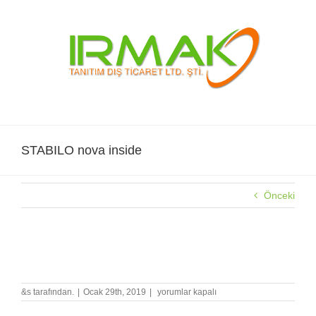
Skip
to
content
STABILO nova inside
Önceki
STABILO nova inside
STABILO
&s tarafından.
|
Ocak 29th, 2019
|
yorumlar kapalı
nova
inside