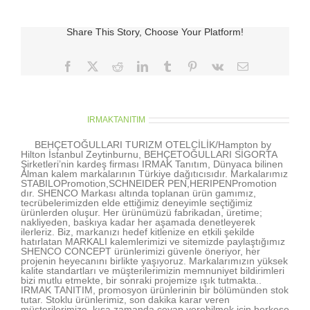
için
Share This Story, Choose Your Platform!
Facebook
X
Reddit
LinkedIn
Tumblr
Pinterest
Vk
E-
posta
About the Author:
IRMAKTANITIM
BEHÇETOĞULLARI TURIZM OTELCİLİK/Hampton by
Hilton İstanbul Zeytinburnu, BEHÇETOĞULLARI SİGORTA
Şirketleri’nin kardeş firması IRMAK Tanıtım, Dünyaca bilinen
Alman kalem markalarının Türkiye dağıtıcısıdır. Markalarımız
STABILOPromotion,SCHNEIDER PEN,HERIPENPromotion
dır. SHENCO Markası altında toplanan ürün gamımız,
tecrübelerimizden elde ettiğimiz deneyimle seçtiğimiz
ürünlerden oluşur. Her ürünümüzü fabrikadan, üretime;
nakliyeden, baskıya kadar her aşamada denetleyerek
ilerleriz. Biz, markanızı hedef kitlenize en etkili şekilde
hatırlatan MARKALI kalemlerimizi ve sitemizde paylaştığımız
SHENCO CONCEPT ürünlerimizi güvenle öneriyor, her
projenin heyecanını birlikte yaşıyoruz. Markalarımızın yüksek
kalite standartları ve müşterilerimizin memnuniyet bildirimleri
bizi mutlu etmekte, bir sonraki projemize ışık tutmakta..
IRMAK TANITIM, promosyon ürünlerinin bir bölümünden stok
tutar. Stoklu ürünlerimiz, son dakika karar veren
müşterilerimize, kısa zamanda cevap verebilmek için herkese