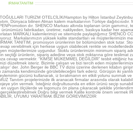
thor:
IRMAKTANITIM
OĞULLARI TURIZM OTELCİLİK/Hampton by Hilton İstanbul Zeytinburn
ıtım, Dünyaca bilinen Alman kalem markalarının Türkiye dağıtıcısıd
NPromotion dır. SHENCO Markası altında toplanan ürün gamımız, tecr
r ürünümüzü fabrikadan, üretime; nakliyeden, baskıya kadar her aşamada 
tırlatan MARKALI kalemlerimizi ve sitemizde paylaştığımız SHENCO CO
şıyoruz. Markalarımızın yüksek kalite standartları ve müşterilerimizin me
 IRMAK TANITIM, promosyon ürünlerinin bir bölümünden stok tutar. Stokl
vap verebilmek için herkese uygun olabilecek renkte ve modellerdedir. 
rleyen müşterilerimize uygundur. Stoklu ürünlerimizin minimum sipariş ad
in seçtiği ürünlerin, sipariş adedine veya stok miktarına göre teslimat z
nıza cevap vermektir. “KİMSE MÜKEMMEL DEĞİLDİR” tesbit ettiğiniz hatal
rimizi düzeltmek isteriz. Bizimle çalışan ve bizi tercih eden müşterile
alışır’ der. John Berger ile BBC TV dizisi üzerine derlenen kitabın gir
ı zamanda kendimizinde görülebileceğini fark ederiz. Görüşün iki yanlı
yleminin gücünü kullanarak, iz bırakmanın en etkili yolunu sunmak ve 
 Tanıtım projelerinizde ilk aranacak firmalar arasında olarak kalabil
ojeye yön vermek. İsteğiniz doğrultusunda en etkin ürünü seçip sunabi
en uygun ölçülerde ve logonuzu ön plana çıkaracak şekilde yönlendir
nı gerçekleştirebilmek Doğru bilgi vermek Kalite kontrole önem ve
ABİLİR, UYUMU YARATMAK BİZİM GÖREVİMİZDİR