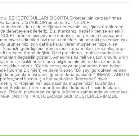
u, BEHÇETOĞULLARI SİGORTA Şirketleri’nin kardeş firması
ır. Markalarımız STABILOPromotion,SCHNEIDER
übelerimizden elde ettiğimiz deneyimle seçtiğimiz ürünlerden
denetleyerek ilerleriz. Biz, markanızı hedef kitlenize en etkili
NCEPT ürünlerimizi güvenle öneriyor, her projenin heyecanını
mnuniyet bildirimleri bizi mutlu etmekte, bir sonraki projemize ışık
u ürünlerimiz, son dakika karar veren müşterilerimize, kısa
Siparişle getirdiğimiz ürünlerimiz, zamanı olan, proje oluşturup
edi üründen ürene değişir. Özel projelerde, renk ve modellerini
amanları değişiklik gösterir. Amacımız kaliteli ve uzun ömürlü ürün
arımız, eksiklerimiz olursa bilgilendirilmek, en kısa zamanda
rimize teşekkür ederiz. ‘Çocuk konuşmaya başlamadan önce bakıp
işinde (Görme Biçimleri) ve devam eder, “Bir şeyi gördükten hemen
lığı konuşmaların iki yanlılığından daha baskındır” IRMAK TANITIM
profesyonel hizmet için her yeni güne “Merhaba!” diyor.
mek için; Projenin her aşamasında müşterimizin tarafından
lmek Baskının, ürün kadar önemli olduğunun bilincinde olarak,
mek. Sizlerin planlamanıza göre ürünlerin zamanında ve sorunsuz
rmek IRMAK TANITIM HAKLI OLACAĞI GİBİ, MÜŞTERİLERİMİZDE