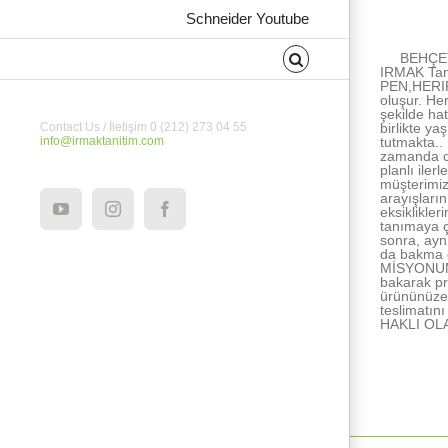
About the Au
Schneider Youtube
BEHÇET
IRMAK Tan
PEN,HERIPE
oluşur. He
şekilde ha
birlikte ya
Contact Us / İletişim 0 (212) 273 04 55
tutmakta..
info@irmaktanitim.com
zamanda ce
planlı ile
müşterimiz
arayışları
eksiklikle
YouTube
Instagram
Facebook
tanımaya ç
sonra, ayn
da bakma e
MİSYONUMUZ
bakarak pr
ürününüze 
teslimatı
HAKLI OL