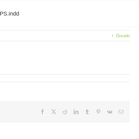
PS.indd
Önceki
Facebook
X
Reddit
LinkedIn
Tumblr
Pinterest
Vk
E-
posta