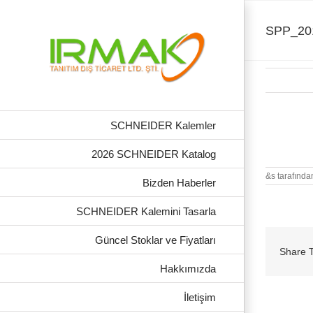
Skip
to
content
SPP_20
SCHNEIDER Kalemler
SPP_2018
2026 SCHNEIDER Katalog
&s tarafında
Bizden Haberler
SCHNEIDER Kalemini Tasarla
Güncel Stoklar ve Fiyatları
Share T
Hakkımızda
İletişim