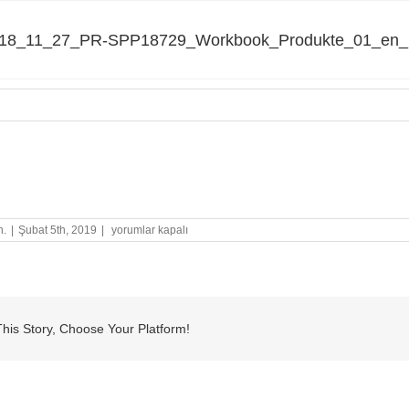
18_11_27_PR-SPP18729_Workbook_Produkte_01_en_
_11_27_PR-SPP18729_Workbook_Produkte_01_en_PS.indd
SPP_2018_11_27_PR-
n.
|
Şubat 5th, 2019
|
yorumlar kapalı
SPP18729_Workbook_Produkte_01_en_PS.indd
için
his Story, Choose Your Platform!