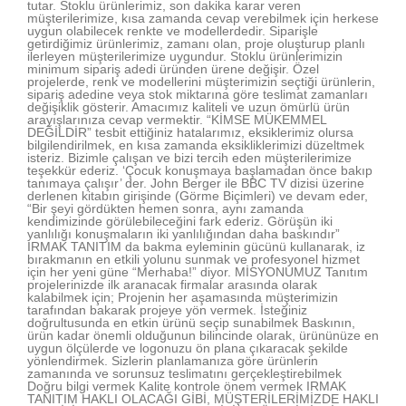
tutar. Stoklu ürünlerimiz, son dakika karar veren
müşterilerimize, kısa zamanda cevap verebilmek için herkese
uygun olabilecek renkte ve modellerdedir. Siparişle
getirdiğimiz ürünlerimiz, zamanı olan, proje oluşturup planlı
ilerleyen müşterilerimize uygundur. Stoklu ürünlerimizin
minimum sipariş adedi üründen ürene değişir. Özel
projelerde, renk ve modellerini müşterimizin seçtiği ürünlerin,
sipariş adedine veya stok miktarına göre teslimat zamanları
değişiklik gösterir. Amacımız kaliteli ve uzun ömürlü ürün
arayışlarınıza cevap vermektir. “KİMSE MÜKEMMEL
DEĞİLDİR” tesbit ettiğiniz hatalarımız, eksiklerimiz olursa
bilgilendirilmek, en kısa zamanda eksikliklerimizi düzeltmek
isteriz. Bizimle çalışan ve bizi tercih eden müşterilerimize
teşekkür ederiz. ‘Çocuk konuşmaya başlamadan önce bakıp
tanımaya çalışır’ der. John Berger ile BBC TV dizisi üzerine
derlenen kitabın girişinde (Görme Biçimleri) ve devam eder,
“Bir şeyi gördükten hemen sonra, aynı zamanda
kendimizinde görülebileceğini fark ederiz. Görüşün iki
yanlılığı konuşmaların iki yanlılığından daha baskındır”
IRMAK TANITIM da bakma eyleminin gücünü kullanarak, iz
bırakmanın en etkili yolunu sunmak ve profesyonel hizmet
için her yeni güne “Merhaba!” diyor. MİSYONUMUZ Tanıtım
projelerinizde ilk aranacak firmalar arasında olarak
kalabilmek için; Projenin her aşamasında müşterimizin
tarafından bakarak projeye yön vermek. İsteğiniz
doğrultusunda en etkin ürünü seçip sunabilmek Baskının,
ürün kadar önemli olduğunun bilincinde olarak, ürününüze en
uygun ölçülerde ve logonuzu ön plana çıkaracak şekilde
yönlendirmek. Sizlerin planlamanıza göre ürünlerin
zamanında ve sorunsuz teslimatını gerçekleştirebilmek
Doğru bilgi vermek Kalite kontrole önem vermek IRMAK
TANITIM HAKLI OLACAĞI GİBİ, MÜŞTERİLERİMİZDE HAKLI