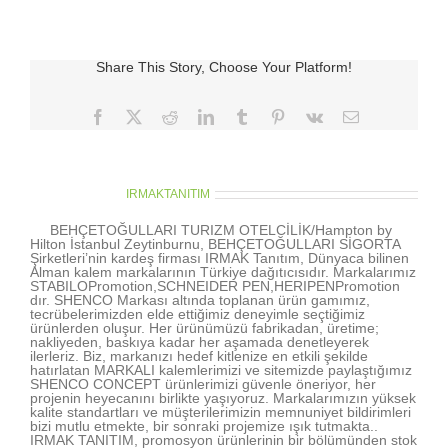
zip
box
için
Share This Story, Choose Your Platform!
Facebook
X
Reddit
LinkedIn
Tumblr
Pinterest
Vk
E-
posta
About the Author:
IRMAKTANITIM
BEHÇETOĞULLARI TURIZM OTELCİLİK/Hampton by
Hilton İstanbul Zeytinburnu, BEHÇETOĞULLARI SİGORTA
Şirketleri’nin kardeş firması IRMAK Tanıtım, Dünyaca bilinen
Alman kalem markalarının Türkiye dağıtıcısıdır. Markalarımız
STABILOPromotion,SCHNEIDER PEN,HERIPENPromotion
dır. SHENCO Markası altında toplanan ürün gamımız,
tecrübelerimizden elde ettiğimiz deneyimle seçtiğimiz
ürünlerden oluşur. Her ürünümüzü fabrikadan, üretime;
nakliyeden, baskıya kadar her aşamada denetleyerek
ilerleriz. Biz, markanızı hedef kitlenize en etkili şekilde
hatırlatan MARKALI kalemlerimizi ve sitemizde paylaştığımız
SHENCO CONCEPT ürünlerimizi güvenle öneriyor, her
projenin heyecanını birlikte yaşıyoruz. Markalarımızın yüksek
kalite standartları ve müşterilerimizin memnuniyet bildirimleri
bizi mutlu etmekte, bir sonraki projemize ışık tutmakta..
IRMAK TANITIM, promosyon ürünlerinin bir bölümünden stok