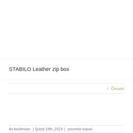
Skip
to
content
STABILO Leather zip box
Önceki
STABILO Leather zip box
STABILO
&s tarafından.
|
Şubat 18th, 2019
|
yorumlar kapalı
Leather