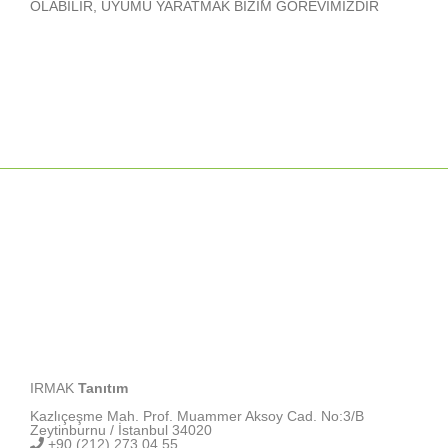
OLABİLİR, UYUMU YARATMAK BİZİM GÖREVİMİZDİR
IRMAK
Tanıtım
Kazlıçeşme Mah. Prof. Muammer Aksoy Cad. No:3/B
Zeytinburnu / İstanbul 34020
+90 (212) 273 04 55