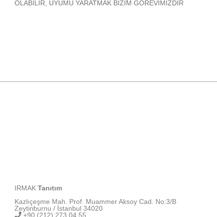
OLABİLİR, UYUMU YARATMAK BİZİM GÖREVİMİZDİR
IRMAK
Tanıtım
Kazlıçeşme Mah. Prof. Muammer Aksoy Cad. No:3/B
Zeytinburnu / İstanbul 34020
+90 (212) 273 04 55