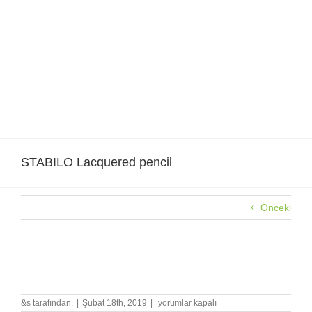
Skip
to
content
STABILO Lacquered pencil
Önceki
STABILO Lacquered pencil
STABILO
&s tarafından.
|
Şubat 18th, 2019
|
yorumlar kapalı
Lacquered