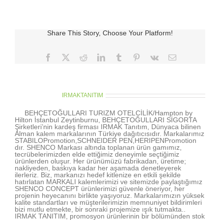
pencil
için
Share This Story, Choose Your Platform!
Facebook
X
Reddit
LinkedIn
Tumblr
Pinterest
Vk
E-
posta
About the Author:
IRMAKTANITIM
BEHÇETOĞULLARI TURIZM OTELCİLİK/Hampton by
Hilton İstanbul Zeytinburnu, BEHÇETOĞULLARI SİGORTA
Şirketleri’nin kardeş firması IRMAK Tanıtım, Dünyaca bilinen
Alman kalem markalarının Türkiye dağıtıcısıdır. Markalarımız
STABILOPromotion,SCHNEIDER PEN,HERIPENPromotion
dır. SHENCO Markası altında toplanan ürün gamımız,
tecrübelerimizden elde ettiğimiz deneyimle seçtiğimiz
ürünlerden oluşur. Her ürünümüzü fabrikadan, üretime;
nakliyeden, baskıya kadar her aşamada denetleyerek
ilerleriz. Biz, markanızı hedef kitlenize en etkili şekilde
hatırlatan MARKALI kalemlerimizi ve sitemizde paylaştığımız
SHENCO CONCEPT ürünlerimizi güvenle öneriyor, her
projenin heyecanını birlikte yaşıyoruz. Markalarımızın yüksek
kalite standartları ve müşterilerimizin memnuniyet bildirimleri
bizi mutlu etmekte, bir sonraki projemize ışık tutmakta..
IRMAK TANITIM, promosyon ürünlerinin bir bölümünden stok