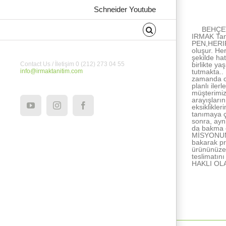
About the Au
Schneider Youtube
BEHÇET
IRMAK Tan
PEN,HERIPE
oluşur. He
şekilde ha
birlikte ya
Contact Us / İletişim 0 (212) 273 04 55
tutmakta..
info@irmaktanitim.com
zamanda ce
planlı ile
müşterimiz
arayışları
eksiklikle
YouTube
Instagram
Facebook
tanımaya ç
sonra, ayn
da bakma e
MİSYONUMUZ
bakarak pr
ürününüze 
teslimatı
HAKLI OL