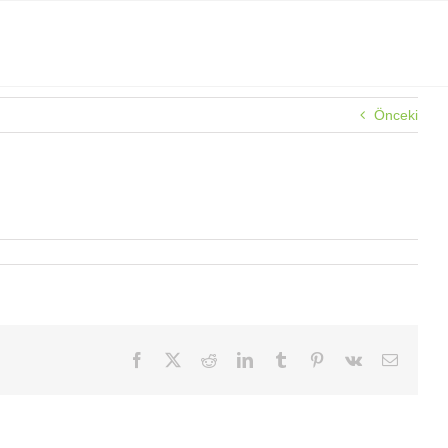
Önceki
Facebook
X
Reddit
LinkedIn
Tumblr
Pinterest
Vk
E-
posta