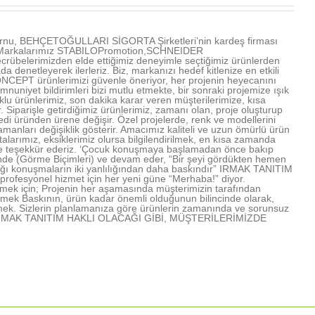
u, BEHÇETOĞULLARI SİGORTA Şirketleri’nin kardeş firması
ır. Markalarımız STABILOPromotion,SCHNEIDER
übelerimizden elde ettiğimiz deneyimle seçtiğimiz ürünlerden
denetleyerek ilerleriz. Biz, markanızı hedef kitlenize en etkili
NCEPT ürünlerimizi güvenle öneriyor, her projenin heyecanını
mnuniyet bildirimleri bizi mutlu etmekte, bir sonraki projemize ışık
u ürünlerimiz, son dakika karar veren müşterilerimize, kısa
Siparişle getirdiğimiz ürünlerimiz, zamanı olan, proje oluşturup
edi üründen ürene değişir. Özel projelerde, renk ve modellerini
amanları değişiklik gösterir. Amacımız kaliteli ve uzun ömürlü ürün
arımız, eksiklerimiz olursa bilgilendirilmek, en kısa zamanda
rimize teşekkür ederiz. ‘Çocuk konuşmaya başlamadan önce bakıp
işinde (Görme Biçimleri) ve devam eder, “Bir şeyi gördükten hemen
lığı konuşmaların iki yanlılığından daha baskındır” IRMAK TANITIM
profesyonel hizmet için her yeni güne “Merhaba!” diyor.
mek için; Projenin her aşamasında müşterimizin tarafından
lmek Baskının, ürün kadar önemli olduğunun bilincinde olarak,
mek. Sizlerin planlamanıza göre ürünlerin zamanında ve sorunsuz
rmek IRMAK TANITIM HAKLI OLACAĞI GİBİ, MÜŞTERİLERİMİZDE