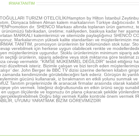
thor:
IRMAKTANITIM
OĞULLARI TURIZM OTELCİLİK/Hampton by Hilton İstanbul Zeytinburn
ıtım, Dünyaca bilinen Alman kalem markalarının Türkiye dağıtıcısıd
NPromotion dır. SHENCO Markası altında toplanan ürün gamımız, tecr
r ürünümüzü fabrikadan, üretime; nakliyeden, baskıya kadar her aşamada 
tırlatan MARKALI kalemlerimizi ve sitemizde paylaştığımız SHENCO CO
şıyoruz. Markalarımızın yüksek kalite standartları ve müşterilerimizin me
 IRMAK TANITIM, promosyon ürünlerinin bir bölümünden stok tutar. Stokl
vap verebilmek için herkese uygun olabilecek renkte ve modellerdedir. 
rleyen müşterilerimize uygundur. Stoklu ürünlerimizin minimum sipariş ad
in seçtiği ürünlerin, sipariş adedine veya stok miktarına göre teslimat z
nıza cevap vermektir. “KİMSE MÜKEMMEL DEĞİLDİR” tesbit ettiğiniz hatal
rimizi düzeltmek isteriz. Bizimle çalışan ve bizi tercih eden müşterile
alışır’ der. John Berger ile BBC TV dizisi üzerine derlenen kitabın gir
ı zamanda kendimizinde görülebileceğini fark ederiz. Görüşün iki yanlı
yleminin gücünü kullanarak, iz bırakmanın en etkili yolunu sunmak ve 
 Tanıtım projelerinizde ilk aranacak firmalar arasında olarak kalabil
ojeye yön vermek. İsteğiniz doğrultusunda en etkin ürünü seçip sunabi
en uygun ölçülerde ve logonuzu ön plana çıkaracak şekilde yönlendir
nı gerçekleştirebilmek Doğru bilgi vermek Kalite kontrole önem ve
ABİLİR, UYUMU YARATMAK BİZİM GÖREVİMİZDİR