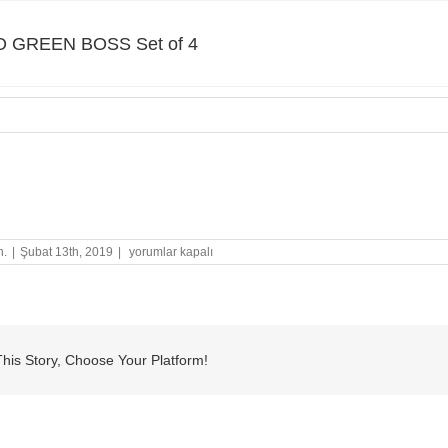
O GREEN BOSS Set of 4
GREEN BOSS Set of 4
STABILO
n.
|
Şubat 13th, 2019
|
yorumlar kapalı
GREEN
BOSS
Set
of
4
için
his Story, Choose Your Platform!