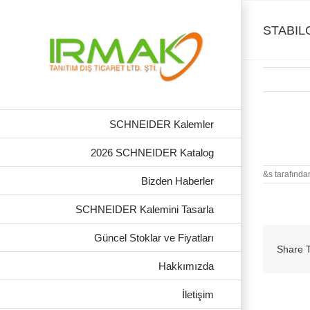
Skip
to
content
STABIL
SCHNEIDER Kalemler
STABILO 
2026 SCHNEIDER Katalog
&s tarafında
Bizden Haberler
SCHNEIDER Kalemini Tasarla
Güncel Stoklar ve Fiyatları
Share T
Hakkımızda
İletişim