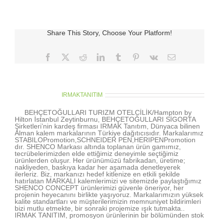
wallet
için
Share This Story, Choose Your Platform!
Facebook
X
Reddit
LinkedIn
Tumblr
Pinterest
Vk
E-
posta
About the Author:
IRMAKTANITIM
BEHÇETOĞULLARI TURIZM OTELCİLİK/Hampton by
Hilton İstanbul Zeytinburnu, BEHÇETOĞULLARI SİGORTA
Şirketleri’nin kardeş firması IRMAK Tanıtım, Dünyaca bilinen
Alman kalem markalarının Türkiye dağıtıcısıdır. Markalarımız
STABILOPromotion,SCHNEIDER PEN,HERIPENPromotion
dır. SHENCO Markası altında toplanan ürün gamımız,
tecrübelerimizden elde ettiğimiz deneyimle seçtiğimiz
ürünlerden oluşur. Her ürünümüzü fabrikadan, üretime;
nakliyeden, baskıya kadar her aşamada denetleyerek
ilerleriz. Biz, markanızı hedef kitlenize en etkili şekilde
hatırlatan MARKALI kalemlerimizi ve sitemizde paylaştığımız
SHENCO CONCEPT ürünlerimizi güvenle öneriyor, her
projenin heyecanını birlikte yaşıyoruz. Markalarımızın yüksek
kalite standartları ve müşterilerimizin memnuniyet bildirimleri
bizi mutlu etmekte, bir sonraki projemize ışık tutmakta..
IRMAK TANITIM, promosyon ürünlerinin bir bölümünden stok