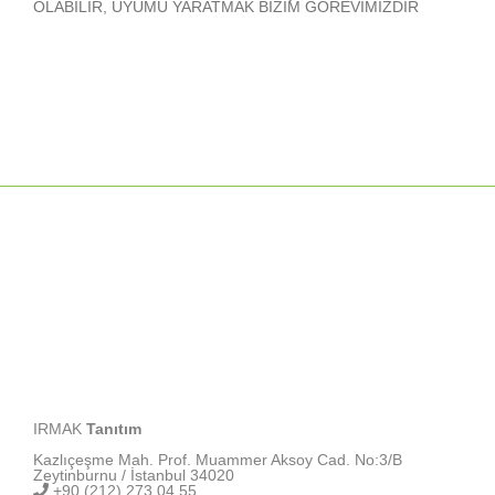
OLABİLİR, UYUMU YARATMAK BİZİM GÖREVİMİZDİR
IRMAK
Tanıtım
Kazlıçeşme Mah. Prof. Muammer Aksoy Cad. No:3/B
Zeytinburnu / İstanbul 34020
+90 (212) 273 04 55