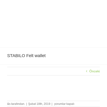
Skip
to
content
STABILO Felt wallet
Önceki
STABILO Felt wallet
STABILO
&s tarafından.
|
Şubat 18th, 2019
|
yorumlar kapalı
Felt