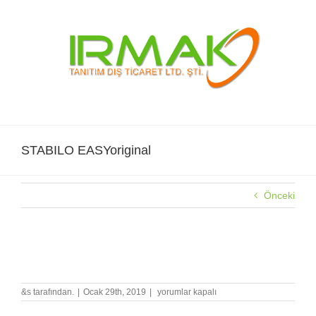
Skip
to
content
STABILO EASYoriginal
Önceki
STABILO EASYoriginal
STABILO
&s tarafından.
|
Ocak 29th, 2019
|
yorumlar kapalı
EASYoriginal
için