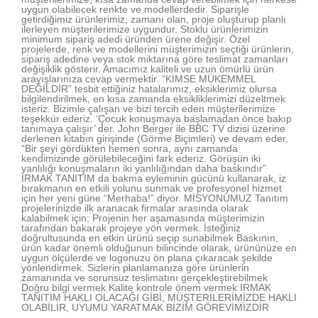
uygun olabilecek renkte ve modellerdedir. Siparişle
getirdiğimiz ürünlerimiz, zamanı olan, proje oluşturup planlı
ilerleyen müşterilerimize uygundur. Stoklu ürünlerimizin
minimum sipariş adedi üründen ürene değişir. Özel
projelerde, renk ve modellerini müşterimizin seçtiği ürünlerin,
sipariş adedine veya stok miktarına göre teslimat zamanları
değişiklik gösterir. Amacımız kaliteli ve uzun ömürlü ürün
arayışlarınıza cevap vermektir. “KİMSE MÜKEMMEL
DEĞİLDİR” tesbit ettiğiniz hatalarımız, eksiklerimiz olursa
bilgilendirilmek, en kısa zamanda eksikliklerimizi düzeltmek
isteriz. Bizimle çalışan ve bizi tercih eden müşterilerimize
teşekkür ederiz. ‘Çocuk konuşmaya başlamadan önce bakıp
tanımaya çalışır’ der. John Berger ile BBC TV dizisi üzerine
derlenen kitabın girişinde (Görme Biçimleri) ve devam eder,
“Bir şeyi gördükten hemen sonra, aynı zamanda
kendimizinde görülebileceğini fark ederiz. Görüşün iki
yanlılığı konuşmaların iki yanlılığından daha baskındır”
IRMAK TANITIM da bakma eyleminin gücünü kullanarak, iz
bırakmanın en etkili yolunu sunmak ve profesyonel hizmet
için her yeni güne “Merhaba!” diyor. MİSYONUMUZ Tanıtım
projelerinizde ilk aranacak firmalar arasında olarak
kalabilmek için; Projenin her aşamasında müşterimizin
tarafından bakarak projeye yön vermek. İsteğiniz
doğrultusunda en etkin ürünü seçip sunabilmek Baskının,
ürün kadar önemli olduğunun bilincinde olarak, ürününüze en
uygun ölçülerde ve logonuzu ön plana çıkaracak şekilde
yönlendirmek. Sizlerin planlamanıza göre ürünlerin
zamanında ve sorunsuz teslimatını gerçekleştirebilmek
Doğru bilgi vermek Kalite kontrole önem vermek IRMAK
TANITIM HAKLI OLACAĞI GİBİ, MÜŞTERİLERİMİZDE HAKLI
OLABİLİR, UYUMU YARATMAK BİZİM GÖREVİMİZDİR