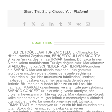
Share This Story, Choose Your Platform!
Facebook
X
Reddit
LinkedIn
Tumblr
Pinterest
Vk
E-
posta
About the Author:
IRMAKTANITIM
BEHÇETOĞULLARI TURIZM OTELCİLİK/Hampton by
Hilton İstanbul Zeytinburnu, BEHÇETOĞULLARI SİGORTA
Şirketleri’nin kardeş firması IRMAK Tanıtım, Dünyaca bilinen
Alman kalem markalarının Türkiye dağıtıcısıdır. Markalarımız
STABILOPromotion,SCHNEIDER PEN,HERIPENPromotion
dır. SHENCO Markası altında toplanan ürün gamımız,
tecrübelerimizden elde ettiğimiz deneyimle seçtiğimiz
ürünlerden oluşur. Her ürünümüzü fabrikadan, üretime;
nakliyeden, baskıya kadar her aşamada denetleyerek
ilerleriz. Biz, markanızı hedef kitlenize en etkili şekilde
hatırlatan MARKALI kalemlerimizi ve sitemizde paylaştığımız
SHENCO CONCEPT ürünlerimizi güvenle öneriyor, her
projenin heyecanını birlikte yaşıyoruz. Markalarımızın yüksek
kalite standartları ve müşterilerimizin memnuniyet bildirimleri
bizi mutlu etmekte, bir sonraki projemize ışık tutmakta..
IRMAK TANITIM, promosyon ürünlerinin bir bölümünden stok
tutar. Stoklu ürünlerimiz, son dakika karar veren
müşterilerimize, kısa zamanda cevap verebilmek için herkese