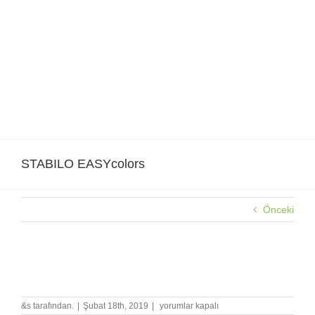
Skip
to
content
STABILO EASYcolors
Önceki
STABILO EASYcolors
STABILO
&s tarafından.
|
Şubat 18th, 2019
|
yorumlar kapalı
EASYcolors