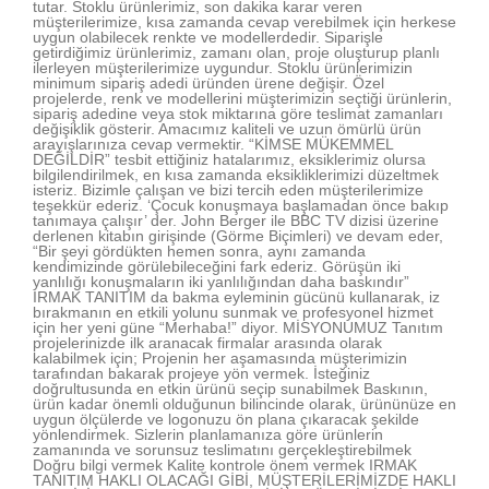
tutar. Stoklu ürünlerimiz, son dakika karar veren
müşterilerimize, kısa zamanda cevap verebilmek için herkese
uygun olabilecek renkte ve modellerdedir. Siparişle
getirdiğimiz ürünlerimiz, zamanı olan, proje oluşturup planlı
ilerleyen müşterilerimize uygundur. Stoklu ürünlerimizin
minimum sipariş adedi üründen ürene değişir. Özel
projelerde, renk ve modellerini müşterimizin seçtiği ürünlerin,
sipariş adedine veya stok miktarına göre teslimat zamanları
değişiklik gösterir. Amacımız kaliteli ve uzun ömürlü ürün
arayışlarınıza cevap vermektir. “KİMSE MÜKEMMEL
DEĞİLDİR” tesbit ettiğiniz hatalarımız, eksiklerimiz olursa
bilgilendirilmek, en kısa zamanda eksikliklerimizi düzeltmek
isteriz. Bizimle çalışan ve bizi tercih eden müşterilerimize
teşekkür ederiz. ‘Çocuk konuşmaya başlamadan önce bakıp
tanımaya çalışır’ der. John Berger ile BBC TV dizisi üzerine
derlenen kitabın girişinde (Görme Biçimleri) ve devam eder,
“Bir şeyi gördükten hemen sonra, aynı zamanda
kendimizinde görülebileceğini fark ederiz. Görüşün iki
yanlılığı konuşmaların iki yanlılığından daha baskındır”
IRMAK TANITIM da bakma eyleminin gücünü kullanarak, iz
bırakmanın en etkili yolunu sunmak ve profesyonel hizmet
için her yeni güne “Merhaba!” diyor. MİSYONUMUZ Tanıtım
projelerinizde ilk aranacak firmalar arasında olarak
kalabilmek için; Projenin her aşamasında müşterimizin
tarafından bakarak projeye yön vermek. İsteğiniz
doğrultusunda en etkin ürünü seçip sunabilmek Baskının,
ürün kadar önemli olduğunun bilincinde olarak, ürününüze en
uygun ölçülerde ve logonuzu ön plana çıkaracak şekilde
yönlendirmek. Sizlerin planlamanıza göre ürünlerin
zamanında ve sorunsuz teslimatını gerçekleştirebilmek
Doğru bilgi vermek Kalite kontrole önem vermek IRMAK
TANITIM HAKLI OLACAĞI GİBİ, MÜŞTERİLERİMİZDE HAKLI