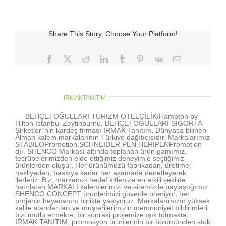
için
Share This Story, Choose Your Platform!
Facebook
X
Reddit
LinkedIn
Tumblr
Pinterest
Vk
E-
posta
About the Author:
IRMAKTANITIM
BEHÇETOĞULLARI TURIZM OTELCİLİK/Hampton by
Hilton İstanbul Zeytinburnu, BEHÇETOĞULLARI SİGORTA
Şirketleri’nin kardeş firması IRMAK Tanıtım, Dünyaca bilinen
Alman kalem markalarının Türkiye dağıtıcısıdır. Markalarımız
STABILOPromotion,SCHNEIDER PEN,HERIPENPromotion
dır. SHENCO Markası altında toplanan ürün gamımız,
tecrübelerimizden elde ettiğimiz deneyimle seçtiğimiz
ürünlerden oluşur. Her ürünümüzü fabrikadan, üretime;
nakliyeden, baskıya kadar her aşamada denetleyerek
ilerleriz. Biz, markanızı hedef kitlenize en etkili şekilde
hatırlatan MARKALI kalemlerimizi ve sitemizde paylaştığımız
SHENCO CONCEPT ürünlerimizi güvenle öneriyor, her
projenin heyecanını birlikte yaşıyoruz. Markalarımızın yüksek
kalite standartları ve müşterilerimizin memnuniyet bildirimleri
bizi mutlu etmekte, bir sonraki projemize ışık tutmakta..
IRMAK TANITIM, promosyon ürünlerinin bir bölümünden stok