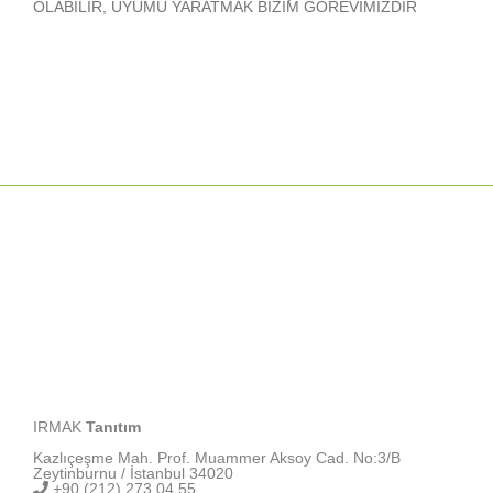
OLABİLİR, UYUMU YARATMAK BİZİM GÖREVİMİZDİR
IRMAK
Tanıtım
Kazlıçeşme Mah. Prof. Muammer Aksoy Cad. No:3/B
Zeytinburnu / İstanbul 34020
+90 (212) 273 04 55