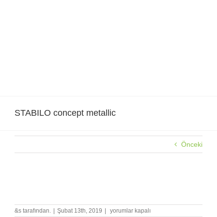
Skip
to
content
STABILO concept metallic
Önceki
STABILO concept metallic
STABILO
&s tarafından.
|
Şubat 13th, 2019
|
yorumlar kapalı
concept