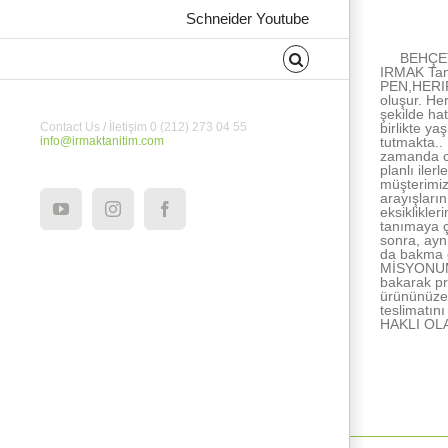
About the Au
Schneider Youtube
BEHÇET
IRMAK Tan
PEN,HERIPE
oluşur. He
şekilde ha
birlikte ya
Contact Us / İletişim 0 (212) 273 04 55
tutmakta..
info@irmaktanitim.com
zamanda ce
planlı ile
müşterimiz
arayışları
eksiklikle
YouTube
Instagram
Facebook
tanımaya ç
sonra, ayn
da bakma e
MİSYONUMUZ
bakarak pr
ürününüze 
teslimatı
HAKLI OL