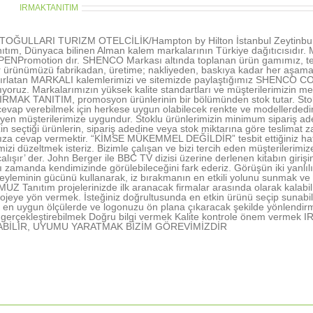
thor:
IRMAKTANITIM
OĞULLARI TURIZM OTELCİLİK/Hampton by Hilton İstanbul Zeytinburn
ıtım, Dünyaca bilinen Alman kalem markalarının Türkiye dağıtıcısıd
NPromotion dır. SHENCO Markası altında toplanan ürün gamımız, tecr
r ürünümüzü fabrikadan, üretime; nakliyeden, baskıya kadar her aşamada 
tırlatan MARKALI kalemlerimizi ve sitemizde paylaştığımız SHENCO CO
şıyoruz. Markalarımızın yüksek kalite standartları ve müşterilerimizin me
 IRMAK TANITIM, promosyon ürünlerinin bir bölümünden stok tutar. Stokl
vap verebilmek için herkese uygun olabilecek renkte ve modellerdedir. 
rleyen müşterilerimize uygundur. Stoklu ürünlerimizin minimum sipariş ad
in seçtiği ürünlerin, sipariş adedine veya stok miktarına göre teslimat z
nıza cevap vermektir. “KİMSE MÜKEMMEL DEĞİLDİR” tesbit ettiğiniz hatal
rimizi düzeltmek isteriz. Bizimle çalışan ve bizi tercih eden müşterile
alışır’ der. John Berger ile BBC TV dizisi üzerine derlenen kitabın gir
ı zamanda kendimizinde görülebileceğini fark ederiz. Görüşün iki yanlı
yleminin gücünü kullanarak, iz bırakmanın en etkili yolunu sunmak ve 
 Tanıtım projelerinizde ilk aranacak firmalar arasında olarak kalabil
ojeye yön vermek. İsteğiniz doğrultusunda en etkin ürünü seçip sunabi
en uygun ölçülerde ve logonuzu ön plana çıkaracak şekilde yönlendir
nı gerçekleştirebilmek Doğru bilgi vermek Kalite kontrole önem ve
ABİLİR, UYUMU YARATMAK BİZİM GÖREVİMİZDİR