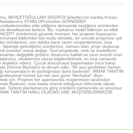
u, BEHÇETOĞULLARI SİGORTA Şirketleri’nin kardeş firması
ır. Markalarımız STABILOPromotion,SCHNEIDER
übelerimizden elde ettiğimiz deneyimle seçtiğimiz ürünlerden
denetleyerek ilerleriz. Biz, markanızı hedef kitlenize en etkili
NCEPT ürünlerimizi güvenle öneriyor, her projenin heyecanını
mnuniyet bildirimleri bizi mutlu etmekte, bir sonraki projemize ışık
u ürünlerimiz, son dakika karar veren müşterilerimize, kısa
Siparişle getirdiğimiz ürünlerimiz, zamanı olan, proje oluşturup
edi üründen ürene değişir. Özel projelerde, renk ve modellerini
amanları değişiklik gösterir. Amacımız kaliteli ve uzun ömürlü ürün
arımız, eksiklerimiz olursa bilgilendirilmek, en kısa zamanda
rimize teşekkür ederiz. ‘Çocuk konuşmaya başlamadan önce bakıp
işinde (Görme Biçimleri) ve devam eder, “Bir şeyi gördükten hemen
lığı konuşmaların iki yanlılığından daha baskındır” IRMAK TANITIM
profesyonel hizmet için her yeni güne “Merhaba!” diyor.
mek için; Projenin her aşamasında müşterimizin tarafından
lmek Baskının, ürün kadar önemli olduğunun bilincinde olarak,
mek. Sizlerin planlamanıza göre ürünlerin zamanında ve sorunsuz
rmek IRMAK TANITIM HAKLI OLACAĞI GİBİ, MÜŞTERİLERİMİZDE