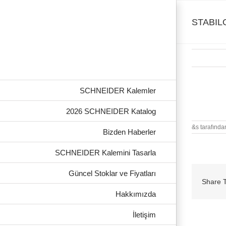
Skip
to
content
STABILO
SCHNEIDER Kalemler
STABILO c
2026 SCHNEIDER Katalog
&s tarafında
Bizden Haberler
SCHNEIDER Kalemini Tasarla
Güncel Stoklar ve Fiyatları
Share T
Hakkımızda
İletişim