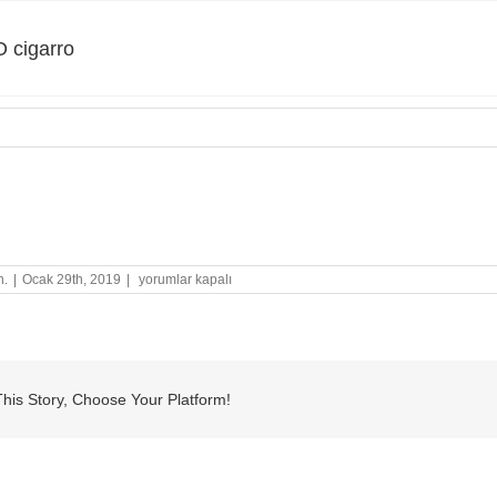
 cigarro
igarro
STABILO
n.
|
Ocak 29th, 2019
|
yorumlar kapalı
cigarro
için
his Story, Choose Your Platform!