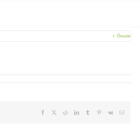
Önceki
Facebook
X
Reddit
LinkedIn
Tumblr
Pinterest
Vk
E-
posta