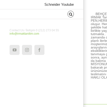
About the Au
Schneider Youtube
BEHÇET
IRMAK Tan
PEN,HERIPE
oluşur. He
şekilde ha
birlikte ya
Contact Us / İletişim 0 (212) 273 04 55
tutmakta..
info@irmaktanitim.com
zamanda ce
planlı ile
müşterimiz
arayışları
eksiklikle
YouTube
Instagram
Facebook
tanımaya ç
sonra, ayn
da bakma e
MİSYONUMUZ
bakarak pr
ürününüze 
teslimatı
HAKLI OL