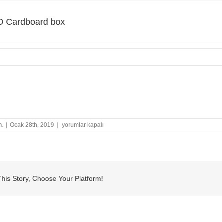
 Cardboard box
ardboard box
STABILO
n.
|
Ocak 28th, 2019
|
yorumlar kapalı
Cardboard
box
için
his Story, Choose Your Platform!