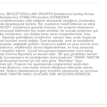
u, BEHÇETOĞULLARI SİGORTA Şirketleri’nin kardeş firması
ır. Markalarımız STABILOPromotion,SCHNEIDER
übelerimizden elde ettiğimiz deneyimle seçtiğimiz ürünlerden
denetleyerek ilerleriz. Biz, markanızı hedef kitlenize en etkili
NCEPT ürünlerimizi güvenle öneriyor, her projenin heyecanını
mnuniyet bildirimleri bizi mutlu etmekte, bir sonraki projemize ışık
u ürünlerimiz, son dakika karar veren müşterilerimize, kısa
Siparişle getirdiğimiz ürünlerimiz, zamanı olan, proje oluşturup
edi üründen ürene değişir. Özel projelerde, renk ve modellerini
amanları değişiklik gösterir. Amacımız kaliteli ve uzun ömürlü ürün
arımız, eksiklerimiz olursa bilgilendirilmek, en kısa zamanda
rimize teşekkür ederiz. ‘Çocuk konuşmaya başlamadan önce bakıp
işinde (Görme Biçimleri) ve devam eder, “Bir şeyi gördükten hemen
lığı konuşmaların iki yanlılığından daha baskındır” IRMAK TANITIM
profesyonel hizmet için her yeni güne “Merhaba!” diyor.
mek için; Projenin her aşamasında müşterimizin tarafından
lmek Baskının, ürün kadar önemli olduğunun bilincinde olarak,
mek. Sizlerin planlamanıza göre ürünlerin zamanında ve sorunsuz
rmek IRMAK TANITIM HAKLI OLACAĞI GİBİ, MÜŞTERİLERİMİZDE