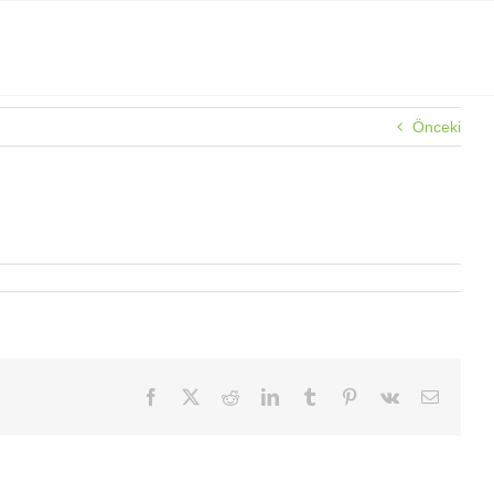
Önceki
Facebook
X
Reddit
LinkedIn
Tumblr
Pinterest
Vk
E-
posta