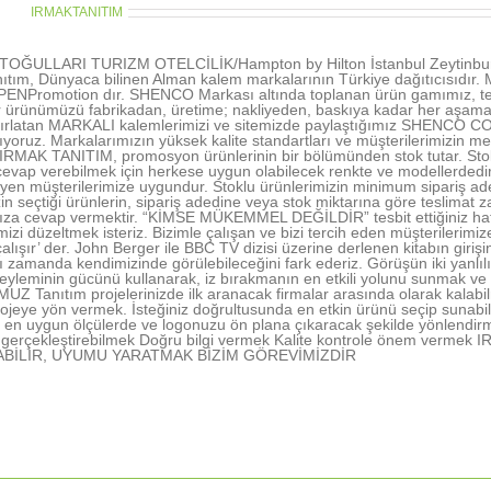
thor:
IRMAKTANITIM
OĞULLARI TURIZM OTELCİLİK/Hampton by Hilton İstanbul Zeytinburn
ıtım, Dünyaca bilinen Alman kalem markalarının Türkiye dağıtıcısıd
NPromotion dır. SHENCO Markası altında toplanan ürün gamımız, tecr
r ürünümüzü fabrikadan, üretime; nakliyeden, baskıya kadar her aşamada 
tırlatan MARKALI kalemlerimizi ve sitemizde paylaştığımız SHENCO CO
şıyoruz. Markalarımızın yüksek kalite standartları ve müşterilerimizin me
 IRMAK TANITIM, promosyon ürünlerinin bir bölümünden stok tutar. Stokl
vap verebilmek için herkese uygun olabilecek renkte ve modellerdedir. 
rleyen müşterilerimize uygundur. Stoklu ürünlerimizin minimum sipariş ad
in seçtiği ürünlerin, sipariş adedine veya stok miktarına göre teslimat z
nıza cevap vermektir. “KİMSE MÜKEMMEL DEĞİLDİR” tesbit ettiğiniz hatal
rimizi düzeltmek isteriz. Bizimle çalışan ve bizi tercih eden müşterile
alışır’ der. John Berger ile BBC TV dizisi üzerine derlenen kitabın gir
ı zamanda kendimizinde görülebileceğini fark ederiz. Görüşün iki yanlı
yleminin gücünü kullanarak, iz bırakmanın en etkili yolunu sunmak ve 
 Tanıtım projelerinizde ilk aranacak firmalar arasında olarak kalabil
ojeye yön vermek. İsteğiniz doğrultusunda en etkin ürünü seçip sunabi
en uygun ölçülerde ve logonuzu ön plana çıkaracak şekilde yönlendir
nı gerçekleştirebilmek Doğru bilgi vermek Kalite kontrole önem ve
ABİLİR, UYUMU YARATMAK BİZİM GÖREVİMİZDİR