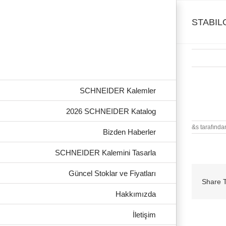
Skip
to
content
STABILO
SCHNEIDER Kalemler
STABILO C
2026 SCHNEIDER Katalog
&s tarafında
Bizden Haberler
SCHNEIDER Kalemini Tasarla
Güncel Stoklar ve Fiyatları
Share T
Hakkımızda
İletişim