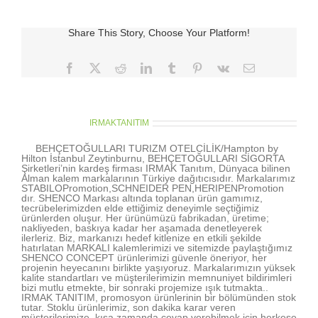
için
Share This Story, Choose Your Platform!
Facebook
X
Reddit
LinkedIn
Tumblr
Pinterest
Vk
E-
posta
About the Author:
IRMAKTANITIM
BEHÇETOĞULLARI TURIZM OTELCİLİK/Hampton by
Hilton İstanbul Zeytinburnu, BEHÇETOĞULLARI SİGORTA
Şirketleri’nin kardeş firması IRMAK Tanıtım, Dünyaca bilinen
Alman kalem markalarının Türkiye dağıtıcısıdır. Markalarımız
STABILOPromotion,SCHNEIDER PEN,HERIPENPromotion
dır. SHENCO Markası altında toplanan ürün gamımız,
tecrübelerimizden elde ettiğimiz deneyimle seçtiğimiz
ürünlerden oluşur. Her ürünümüzü fabrikadan, üretime;
nakliyeden, baskıya kadar her aşamada denetleyerek
ilerleriz. Biz, markanızı hedef kitlenize en etkili şekilde
hatırlatan MARKALI kalemlerimizi ve sitemizde paylaştığımız
SHENCO CONCEPT ürünlerimizi güvenle öneriyor, her
projenin heyecanını birlikte yaşıyoruz. Markalarımızın yüksek
kalite standartları ve müşterilerimizin memnuniyet bildirimleri
bizi mutlu etmekte, bir sonraki projemize ışık tutmakta..
IRMAK TANITIM, promosyon ürünlerinin bir bölümünden stok
tutar. Stoklu ürünlerimiz, son dakika karar veren
müşterilerimize, kısa zamanda cevap verebilmek için herkese