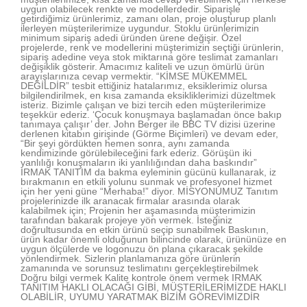
uygun olabilecek renkte ve modellerdedir. Siparişle
getirdiğimiz ürünlerimiz, zamanı olan, proje oluşturup planlı
ilerleyen müşterilerimize uygundur. Stoklu ürünlerimizin
minimum sipariş adedi üründen ürene değişir. Özel
projelerde, renk ve modellerini müşterimizin seçtiği ürünlerin,
sipariş adedine veya stok miktarına göre teslimat zamanları
değişiklik gösterir. Amacımız kaliteli ve uzun ömürlü ürün
arayışlarınıza cevap vermektir. “KİMSE MÜKEMMEL
DEĞİLDİR” tesbit ettiğiniz hatalarımız, eksiklerimiz olursa
bilgilendirilmek, en kısa zamanda eksikliklerimizi düzeltmek
isteriz. Bizimle çalışan ve bizi tercih eden müşterilerimize
teşekkür ederiz. ‘Çocuk konuşmaya başlamadan önce bakıp
tanımaya çalışır’ der. John Berger ile BBC TV dizisi üzerine
derlenen kitabın girişinde (Görme Biçimleri) ve devam eder,
“Bir şeyi gördükten hemen sonra, aynı zamanda
kendimizinde görülebileceğini fark ederiz. Görüşün iki
yanlılığı konuşmaların iki yanlılığından daha baskındır”
IRMAK TANITIM da bakma eyleminin gücünü kullanarak, iz
bırakmanın en etkili yolunu sunmak ve profesyonel hizmet
için her yeni güne “Merhaba!” diyor. MİSYONUMUZ Tanıtım
projelerinizde ilk aranacak firmalar arasında olarak
kalabilmek için; Projenin her aşamasında müşterimizin
tarafından bakarak projeye yön vermek. İsteğiniz
doğrultusunda en etkin ürünü seçip sunabilmek Baskının,
ürün kadar önemli olduğunun bilincinde olarak, ürününüze en
uygun ölçülerde ve logonuzu ön plana çıkaracak şekilde
yönlendirmek. Sizlerin planlamanıza göre ürünlerin
zamanında ve sorunsuz teslimatını gerçekleştirebilmek
Doğru bilgi vermek Kalite kontrole önem vermek IRMAK
TANITIM HAKLI OLACAĞI GİBİ, MÜŞTERİLERİMİZDE HAKLI
OLABİLİR, UYUMU YARATMAK BİZİM GÖREVİMİZDİR