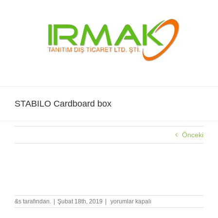
Skip
to
content
STABILO Cardboard box
Önceki
STABILO Cardboard box
STABILO
&s tarafından.
|
Şubat 18th, 2019
|
yorumlar kapalı
Cardboard
box