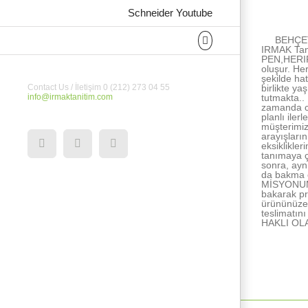
About the Au
Schneider Youtube
BEHÇET
IRMAK Tan
PEN,HERIPE
oluşur. He
şekilde ha
birlikte ya
Contact Us / İletişim 0 (212) 273 04 55
tutmakta..
info@irmaktanitim.com
zamanda ce
planlı ile
müşterimiz
arayışları
eksiklikle
YouTube
Instagram
Facebook
tanımaya ç
sonra, ayn
da bakma e
MİSYONUMUZ
bakarak pr
ürününüze 
teslimatı
HAKLI OL