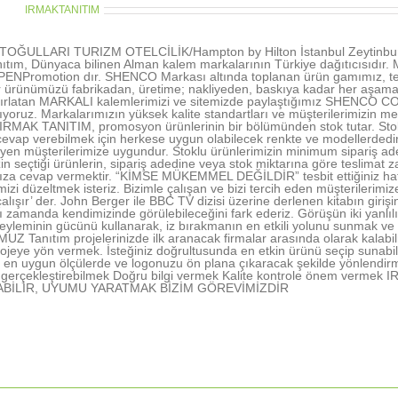
thor:
IRMAKTANITIM
OĞULLARI TURIZM OTELCİLİK/Hampton by Hilton İstanbul Zeytinburn
ıtım, Dünyaca bilinen Alman kalem markalarının Türkiye dağıtıcısıd
NPromotion dır. SHENCO Markası altında toplanan ürün gamımız, tecr
r ürünümüzü fabrikadan, üretime; nakliyeden, baskıya kadar her aşamada 
tırlatan MARKALI kalemlerimizi ve sitemizde paylaştığımız SHENCO CO
şıyoruz. Markalarımızın yüksek kalite standartları ve müşterilerimizin me
 IRMAK TANITIM, promosyon ürünlerinin bir bölümünden stok tutar. Stokl
vap verebilmek için herkese uygun olabilecek renkte ve modellerdedir. 
rleyen müşterilerimize uygundur. Stoklu ürünlerimizin minimum sipariş ad
in seçtiği ürünlerin, sipariş adedine veya stok miktarına göre teslimat z
nıza cevap vermektir. “KİMSE MÜKEMMEL DEĞİLDİR” tesbit ettiğiniz hatal
rimizi düzeltmek isteriz. Bizimle çalışan ve bizi tercih eden müşterile
alışır’ der. John Berger ile BBC TV dizisi üzerine derlenen kitabın gir
ı zamanda kendimizinde görülebileceğini fark ederiz. Görüşün iki yanlı
yleminin gücünü kullanarak, iz bırakmanın en etkili yolunu sunmak ve 
 Tanıtım projelerinizde ilk aranacak firmalar arasında olarak kalabil
ojeye yön vermek. İsteğiniz doğrultusunda en etkin ürünü seçip sunabi
en uygun ölçülerde ve logonuzu ön plana çıkaracak şekilde yönlendir
nı gerçekleştirebilmek Doğru bilgi vermek Kalite kontrole önem ve
ABİLİR, UYUMU YARATMAK BİZİM GÖREVİMİZDİR