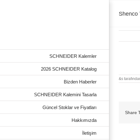
Skip
to
content
Shenco T
SCHNEIDER Kalemler
Shenco Tel
2026 SCHNEIDER Katalog
&s tarafında
Bizden Haberler
SCHNEIDER Kalemini Tasarla
Güncel Stoklar ve Fiyatları
Share T
Hakkımızda
İletişim