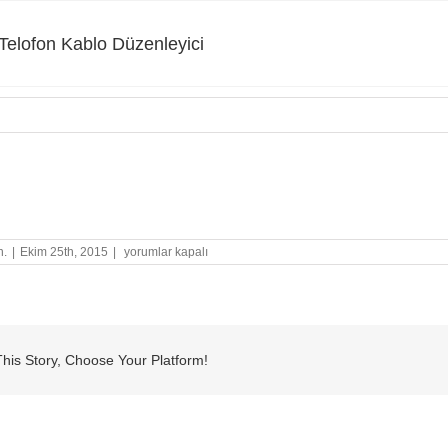
elofon Kablo Düzenleyici
ofon Kablo Düzenleyici
Shenco
n.
|
Ekim 25th, 2015
|
yorumlar kapalı
Telofon
Kablo
Düzenleyici
için
his Story, Choose Your Platform!