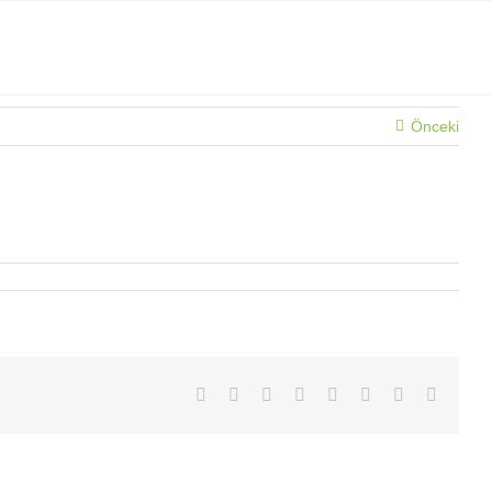
Önceki
Facebook
X
Reddit
LinkedIn
Tumblr
Pinterest
Vk
E-
posta