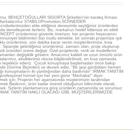
u, BEHÇETOĞULLARI SİGORTA Şirketleri’nin kardeş firması
ır. Markalarımız STABILOPromotion,SCHNEIDER
übelerimizden elde ettiğimiz deneyimle seçtiğimiz ürünlerden
denetleyerek ilerleriz. Biz, markanızı hedef kitlenize en etkili
NCEPT ürünlerimizi güvenle öneriyor, her projenin heyecanını
mnuniyet bildirimleri bizi mutlu etmekte, bir sonraki projemize ışık
u ürünlerimiz, son dakika karar veren müşterilerimize, kısa
Siparişle getirdiğimiz ürünlerimiz, zamanı olan, proje oluşturup
edi üründen ürene değişir. Özel projelerde, renk ve modellerini
amanları değişiklik gösterir. Amacımız kaliteli ve uzun ömürlü ürün
arımız, eksiklerimiz olursa bilgilendirilmek, en kısa zamanda
rimize teşekkür ederiz. ‘Çocuk konuşmaya başlamadan önce bakıp
işinde (Görme Biçimleri) ve devam eder, “Bir şeyi gördükten hemen
lığı konuşmaların iki yanlılığından daha baskındır” IRMAK TANITIM
profesyonel hizmet için her yeni güne “Merhaba!” diyor.
mek için; Projenin her aşamasında müşterimizin tarafından
lmek Baskının, ürün kadar önemli olduğunun bilincinde olarak,
mek. Sizlerin planlamanıza göre ürünlerin zamanında ve sorunsuz
rmek IRMAK TANITIM HAKLI OLACAĞI GİBİ, MÜŞTERİLERİMİZDE