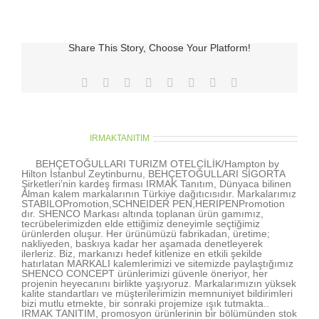
Kablo
Düzenleyici
için
Share This Story, Choose Your Platform!
Facebook
X
Reddit
LinkedIn
Tumblr
Pinterest
Vk
E-
posta
About the Author:
IRMAKTANITIM
BEHÇETOĞULLARI TURIZM OTELCİLİK/Hampton by
Hilton İstanbul Zeytinburnu, BEHÇETOĞULLARI SİGORTA
Şirketleri’nin kardeş firması IRMAK Tanıtım, Dünyaca bilinen
Alman kalem markalarının Türkiye dağıtıcısıdır. Markalarımız
STABILOPromotion,SCHNEIDER PEN,HERIPENPromotion
dır. SHENCO Markası altında toplanan ürün gamımız,
tecrübelerimizden elde ettiğimiz deneyimle seçtiğimiz
ürünlerden oluşur. Her ürünümüzü fabrikadan, üretime;
nakliyeden, baskıya kadar her aşamada denetleyerek
ilerleriz. Biz, markanızı hedef kitlenize en etkili şekilde
hatırlatan MARKALI kalemlerimizi ve sitemizde paylaştığımız
SHENCO CONCEPT ürünlerimizi güvenle öneriyor, her
projenin heyecanını birlikte yaşıyoruz. Markalarımızın yüksek
kalite standartları ve müşterilerimizin memnuniyet bildirimleri
bizi mutlu etmekte, bir sonraki projemize ışık tutmakta..
IRMAK TANITIM, promosyon ürünlerinin bir bölümünden stok