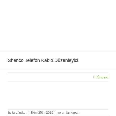
Skip
to
content
Shenco Telefon Kablo Düzenleyici
Önceki
Shenco Telefon Kablo Düzenleyici
Shenco
&s tarafından.
|
Ekim 25th, 2015
|
yorumlar kapalı
Telefon