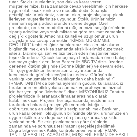
tutar. Stoklu ürünlerimiz, son dakika karar veren
müşterilerimize, kısa zamanda cevap verebilmek için herkese
uygun olabilecek renkte ve modellerdedir. Siparişle
getirdiğimiz ürünlerimiz, zamanı olan, proje oluşturup planlı
ilerleyen müşterilerimize uygundur. Stoklu ürünlerimizin
minimum sipariş adedi üründen ürene değişir. Özel
projelerde, renk ve modellerini müşterimizin seçtiği ürünlerin,
sipariş adedine veya stok miktarına göre teslimat zamanları
değişiklik gösterir. Amacımız kaliteli ve uzun ömürlü ürün
arayışlarınıza cevap vermektir. “KİMSE MÜKEMMEL
DEĞİLDİR” tesbit ettiğiniz hatalarımız, eksiklerimiz olursa
bilgilendirilmek, en kısa zamanda eksikliklerimizi düzeltmek
isteriz. Bizimle çalışan ve bizi tercih eden müşterilerimize
teşekkür ederiz. ‘Çocuk konuşmaya başlamadan önce bakıp
tanımaya çalışır’ der. John Berger ile BBC TV dizisi üzerine
derlenen kitabın girişinde (Görme Biçimleri) ve devam eder,
“Bir şeyi gördükten hemen sonra, aynı zamanda
kendimizinde görülebileceğini fark ederiz. Görüşün iki
yanlılığı konuşmaların iki yanlılığından daha baskındır”
IRMAK TANITIM da bakma eyleminin gücünü kullanarak, iz
bırakmanın en etkili yolunu sunmak ve profesyonel hizmet
için her yeni güne “Merhaba!” diyor. MİSYONUMUZ Tanıtım
projelerinizde ilk aranacak firmalar arasında olarak
kalabilmek için; Projenin her aşamasında müşterimizin
tarafından bakarak projeye yön vermek. İsteğiniz
doğrultusunda en etkin ürünü seçip sunabilmek Baskının,
ürün kadar önemli olduğunun bilincinde olarak, ürününüze en
uygun ölçülerde ve logonuzu ön plana çıkaracak şekilde
yönlendirmek. Sizlerin planlamanıza göre ürünlerin
zamanında ve sorunsuz teslimatını gerçekleştirebilmek
Doğru bilgi vermek Kalite kontrole önem vermek IRMAK
TANITIM HAKLI OLACAĞI GİBİ, MÜŞTERİLERİMİZDE HAKLI