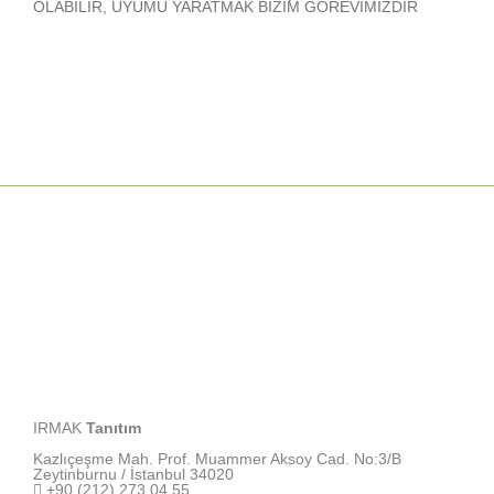
OLABİLİR, UYUMU YARATMAK BİZİM GÖREVİMİZDİR
IRMAK
Tanıtım
Kazlıçeşme Mah. Prof. Muammer Aksoy Cad. No:3/B
Zeytinburnu / İstanbul 34020
+90 (212) 273 04 55