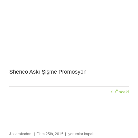
Skip
to
content
Shenco Askı Şişme Promosyon
Önceki
Shenco Askı Şişme Promosyon
Shenco
&s tarafından.
|
Ekim 25th, 2015
|
yorumlar kapalı
Askı