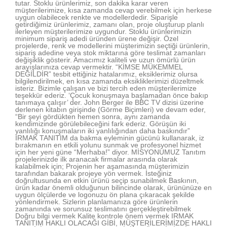
tutar. Stoklu ürünlerimiz, son dakika karar veren
müşterilerimize, kısa zamanda cevap verebilmek için herkese
uygun olabilecek renkte ve modellerdedir. Siparişle
getirdiğimiz ürünlerimiz, zamanı olan, proje oluşturup planlı
ilerleyen müşterilerimize uygundur. Stoklu ürünlerimizin
minimum sipariş adedi üründen ürene değişir. Özel
projelerde, renk ve modellerini müşterimizin seçtiği ürünlerin,
sipariş adedine veya stok miktarına göre teslimat zamanları
değişiklik gösterir. Amacımız kaliteli ve uzun ömürlü ürün
arayışlarınıza cevap vermektir. “KİMSE MÜKEMMEL
DEĞİLDİR” tesbit ettiğiniz hatalarımız, eksiklerimiz olursa
bilgilendirilmek, en kısa zamanda eksikliklerimizi düzeltmek
isteriz. Bizimle çalışan ve bizi tercih eden müşterilerimize
teşekkür ederiz. ‘Çocuk konuşmaya başlamadan önce bakıp
tanımaya çalışır’ der. John Berger ile BBC TV dizisi üzerine
derlenen kitabın girişinde (Görme Biçimleri) ve devam eder,
“Bir şeyi gördükten hemen sonra, aynı zamanda
kendimizinde görülebileceğini fark ederiz. Görüşün iki
yanlılığı konuşmaların iki yanlılığından daha baskındır”
IRMAK TANITIM da bakma eyleminin gücünü kullanarak, iz
bırakmanın en etkili yolunu sunmak ve profesyonel hizmet
için her yeni güne “Merhaba!” diyor. MİSYONUMUZ Tanıtım
projelerinizde ilk aranacak firmalar arasında olarak
kalabilmek için; Projenin her aşamasında müşterimizin
tarafından bakarak projeye yön vermek. İsteğiniz
doğrultusunda en etkin ürünü seçip sunabilmek Baskının,
ürün kadar önemli olduğunun bilincinde olarak, ürününüze en
uygun ölçülerde ve logonuzu ön plana çıkaracak şekilde
yönlendirmek. Sizlerin planlamanıza göre ürünlerin
zamanında ve sorunsuz teslimatını gerçekleştirebilmek
Doğru bilgi vermek Kalite kontrole önem vermek IRMAK
TANITIM HAKLI OLACAĞI GİBİ, MÜŞTERİLERİMİZDE HAKLI