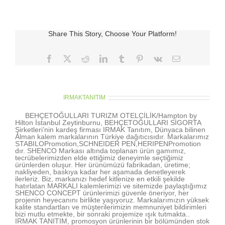
Şişme
Promosyon
için
Share This Story, Choose Your Platform!
Facebook
X
Reddit
LinkedIn
Tumblr
Pinterest
Vk
E-
posta
About the Author:
IRMAKTANITIM
BEHÇETOĞULLARI TURIZM OTELCİLİK/Hampton by
Hilton İstanbul Zeytinburnu, BEHÇETOĞULLARI SİGORTA
Şirketleri’nin kardeş firması IRMAK Tanıtım, Dünyaca bilinen
Alman kalem markalarının Türkiye dağıtıcısıdır. Markalarımız
STABILOPromotion,SCHNEIDER PEN,HERIPENPromotion
dır. SHENCO Markası altında toplanan ürün gamımız,
tecrübelerimizden elde ettiğimiz deneyimle seçtiğimiz
ürünlerden oluşur. Her ürünümüzü fabrikadan, üretime;
nakliyeden, baskıya kadar her aşamada denetleyerek
ilerleriz. Biz, markanızı hedef kitlenize en etkili şekilde
hatırlatan MARKALI kalemlerimizi ve sitemizde paylaştığımız
SHENCO CONCEPT ürünlerimizi güvenle öneriyor, her
projenin heyecanını birlikte yaşıyoruz. Markalarımızın yüksek
kalite standartları ve müşterilerimizin memnuniyet bildirimleri
bizi mutlu etmekte, bir sonraki projemize ışık tutmakta..
IRMAK TANITIM, promosyon ürünlerinin bir bölümünden stok