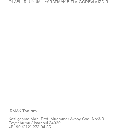
OLABİLİR, UYUMU YARATMAK BİZİM GÖREVİMİZDİR
IRMAK
Tanıtım
Kazlıçeşme Mah. Prof. Muammer Aksoy Cad. No:3/B
Zeytinburnu / İstanbul 34020
+90 (212) 273 04 55