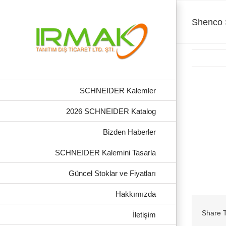
Skip
to
content
Shenco 
SCHNEIDER Kalemler
2026 SCHNEIDER Katalog
Bizden Haberler
SCHNEIDER Kalemini Tasarla
Güncel Stoklar ve Fiyatları
Hakkımızda
Share T
İletişim