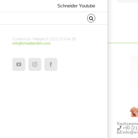
Schneider Youtube
Contact Us / İletişim 0 (212) 273 04 55
info@irmaktanitim.com
YouTube
Instagram
Facebook
Kazlıçeşm
+90 (21
info@ir