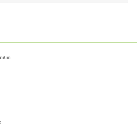
nıtım
0