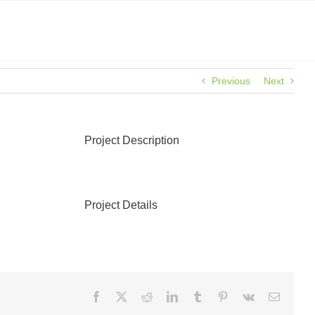
Previous
Next
Project Description
Project Details
Facebook
X
Reddit
LinkedIn
Tumblr
Pinterest
Vk
E-
posta