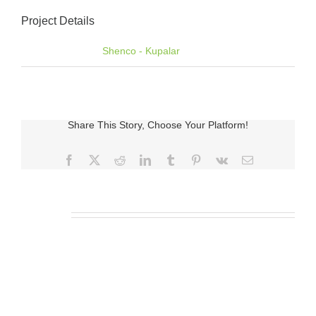
Project Details
Categories:
Shenco - Kupalar
Share This Story, Choose Your Platform!
Facebook
X
Reddit
LinkedIn
Tumblr
Pinterest
Vk
E-
posta
İlgili Ürünler