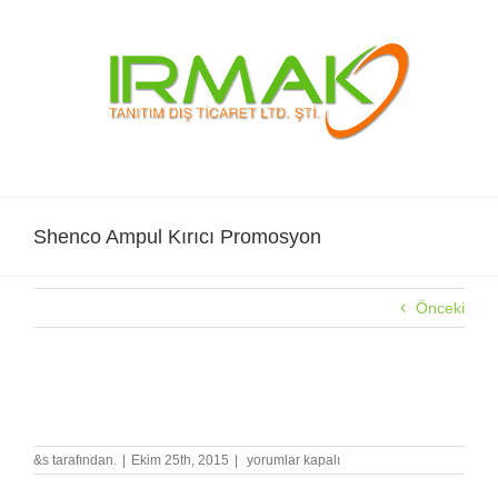
Skip
to
content
Shenco Ampul Kırıcı Promosyon
Önceki
Shenco Ampul Kırıcı Promosyon
Shenco
&s tarafından.
|
Ekim 25th, 2015
|
yorumlar kapalı
Ampul
Kırıcı