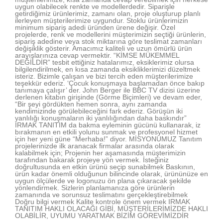
uygun olabilecek renkte ve modellerdedir. Siparişle
getirdiğimiz ürünlerimiz, zamanı olan, proje oluşturup planlı
ilerleyen müşterilerimize uygundur. Stoklu ürünlerimizin
minimum sipariş adedi üründen ürene değişir. Özel
projelerde, renk ve modellerini müşterimizin seçtiği ürünlerin,
sipariş adedine veya stok miktarına göre teslimat zamanları
değişiklik gösterir. Amacımız kaliteli ve uzun ömürlü ürün
arayışlarınıza cevap vermektir. “KİMSE MÜKEMMEL
DEĞİLDİR” tesbit ettiğiniz hatalarımız, eksiklerimiz olursa
bilgilendirilmek, en kısa zamanda eksikliklerimizi düzeltmek
isteriz. Bizimle çalışan ve bizi tercih eden müşterilerimize
teşekkür ederiz. ‘Çocuk konuşmaya başlamadan önce bakıp
tanımaya çalışır’ der. John Berger ile BBC TV dizisi üzerine
derlenen kitabın girişinde (Görme Biçimleri) ve devam eder,
“Bir şeyi gördükten hemen sonra, aynı zamanda
kendimizinde görülebileceğini fark ederiz. Görüşün iki
yanlılığı konuşmaların iki yanlılığından daha baskındır”
IRMAK TANITIM da bakma eyleminin gücünü kullanarak, iz
bırakmanın en etkili yolunu sunmak ve profesyonel hizmet
için her yeni güne “Merhaba!” diyor. MİSYONUMUZ Tanıtım
projelerinizde ilk aranacak firmalar arasında olarak
kalabilmek için; Projenin her aşamasında müşterimizin
tarafından bakarak projeye yön vermek. İsteğiniz
doğrultusunda en etkin ürünü seçip sunabilmek Baskının,
ürün kadar önemli olduğunun bilincinde olarak, ürününüze en
uygun ölçülerde ve logonuzu ön plana çıkaracak şekilde
yönlendirmek. Sizlerin planlamanıza göre ürünlerin
zamanında ve sorunsuz teslimatını gerçekleştirebilmek
Doğru bilgi vermek Kalite kontrole önem vermek IRMAK
TANITIM HAKLI OLACAĞI GİBİ, MÜŞTERİLERİMİZDE HAKLI
OLABİLİR, UYUMU YARATMAK BİZİM GÖREVİMİZDİR