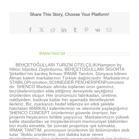
Promosyon
için
Share This Story, Choose Your Platform!
Facebook
X
Reddit
LinkedIn
Tumblr
Pinterest
Vk
E-
posta
About the Author:
IRMAKTANITIM
BEHÇETOĞULLARI TURIZM OTELCİLİK/Hampton by
Hilton İstanbul Zeytinburnu, BEHÇETOĞULLARI SİGORTA
Şirketleri’nin kardeş firması IRMAK Tanıtım, Dünyaca bilinen
Alman kalem markalarının Türkiye dağıtıcısıdır. Markalarımız
STABILOPromotion,SCHNEIDER PEN,HERIPENPromotion
dır. SHENCO Markası altında toplanan ürün gamımız,
tecrübelerimizden elde ettiğimiz deneyimle seçtiğimiz
ürünlerden oluşur. Her ürünümüzü fabrikadan, üretime;
nakliyeden, baskıya kadar her aşamada denetleyerek
ilerleriz. Biz, markanızı hedef kitlenize en etkili şekilde
hatırlatan MARKALI kalemlerimizi ve sitemizde paylaştığımız
SHENCO CONCEPT ürünlerimizi güvenle öneriyor, her
projenin heyecanını birlikte yaşıyoruz. Markalarımızın yüksek
kalite standartları ve müşterilerimizin memnuniyet bildirimleri
bizi mutlu etmekte, bir sonraki projemize ışık tutmakta..
IRMAK TANITIM, promosyon ürünlerinin bir bölümünden stok
tutar. Stoklu ürünlerimiz, son dakika karar veren
müşterilerimize, kısa zamanda cevap verebilmek için herkese