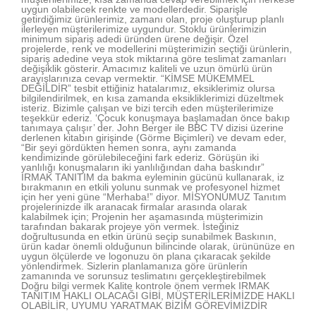
uygun olabilecek renkte ve modellerdedir. Siparişle
getirdiğimiz ürünlerimiz, zamanı olan, proje oluşturup planlı
ilerleyen müşterilerimize uygundur. Stoklu ürünlerimizin
minimum sipariş adedi üründen ürene değişir. Özel
projelerde, renk ve modellerini müşterimizin seçtiği ürünlerin,
sipariş adedine veya stok miktarına göre teslimat zamanları
değişiklik gösterir. Amacımız kaliteli ve uzun ömürlü ürün
arayışlarınıza cevap vermektir. “KİMSE MÜKEMMEL
DEĞİLDİR” tesbit ettiğiniz hatalarımız, eksiklerimiz olursa
bilgilendirilmek, en kısa zamanda eksikliklerimizi düzeltmek
isteriz. Bizimle çalışan ve bizi tercih eden müşterilerimize
teşekkür ederiz. ‘Çocuk konuşmaya başlamadan önce bakıp
tanımaya çalışır’ der. John Berger ile BBC TV dizisi üzerine
derlenen kitabın girişinde (Görme Biçimleri) ve devam eder,
“Bir şeyi gördükten hemen sonra, aynı zamanda
kendimizinde görülebileceğini fark ederiz. Görüşün iki
yanlılığı konuşmaların iki yanlılığından daha baskındır”
IRMAK TANITIM da bakma eyleminin gücünü kullanarak, iz
bırakmanın en etkili yolunu sunmak ve profesyonel hizmet
için her yeni güne “Merhaba!” diyor. MİSYONUMUZ Tanıtım
projelerinizde ilk aranacak firmalar arasında olarak
kalabilmek için; Projenin her aşamasında müşterimizin
tarafından bakarak projeye yön vermek. İsteğiniz
doğrultusunda en etkin ürünü seçip sunabilmek Baskının,
ürün kadar önemli olduğunun bilincinde olarak, ürününüze en
uygun ölçülerde ve logonuzu ön plana çıkaracak şekilde
yönlendirmek. Sizlerin planlamanıza göre ürünlerin
zamanında ve sorunsuz teslimatını gerçekleştirebilmek
Doğru bilgi vermek Kalite kontrole önem vermek IRMAK
TANITIM HAKLI OLACAĞI GİBİ, MÜŞTERİLERİMİZDE HAKLI
OLABİLİR, UYUMU YARATMAK BİZİM GÖREVİMİZDİR