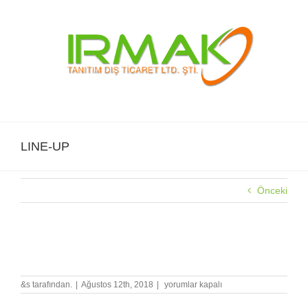
Skip
to
content
LINE-UP
Önceki
LINE-UP
LINE-
&s tarafından.
|
Ağustos 12th, 2018
|
yorumlar kapalı
UP
için