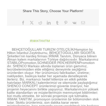
Share This Story, Choose Your Platform!
Facebook
X
Reddit
LinkedIn
Tumblr
Pinterest
Vk
E-
posta
About the Author:
IRMAKTANITIM
BEHÇETOĞULLARI TURIZM OTELCİLİK/Hampton by
Hilton İstanbul Zeytinburnu, BEHÇETOĞULLARI SİGORTA
Şirketleri’nin kardeş firması IRMAK Tanıtım, Dünyaca bilinen
Alman kalem markalarının Türkiye dağıtıcısıdır. Markalarımız
STABILOPromotion,SCHNEIDER PEN,HERIPENPromotion
dır. SHENCO Markası altında toplanan ürün gamımız,
tecrübelerimizden elde ettiğimiz deneyimle seçtiğimiz
ürünlerden oluşur. Her ürünümüzü fabrikadan, üretime;
nakliyeden, baskıya kadar her aşamada denetleyerek
ilerleriz. Biz, markanızı hedef kitlenize en etkili şekilde
hatırlatan MARKALI kalemlerimizi ve sitemizde paylaştığımız
SHENCO CONCEPT ürünlerimizi güvenle öneriyor, her
projenin heyecanını birlikte yaşıyoruz. Markalarımızın yüksek
kalite standartları ve müşterilerimizin memnuniyet bildirimleri
bizi mutlu etmekte, bir sonraki projemize ışık tutmakta..
IRMAK TANITIM, promosyon ürünlerinin bir bölümünden stok
tutar. Stoklu ürünlerimiz, son dakika karar veren
müşterilerimize, kısa zamanda cevap verebilmek için herkese