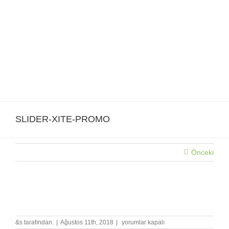
Skip
to
content
SLIDER-XITE-PROMO
Önceki
SLIDER-XITE-PROMO
SLIDER-
&s tarafından.
|
Ağustos 11th, 2018
|
yorumlar kapalı
XITE-