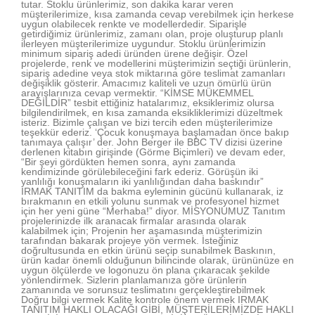
tutar. Stoklu ürünlerimiz, son dakika karar veren
müşterilerimize, kısa zamanda cevap verebilmek için herkese
uygun olabilecek renkte ve modellerdedir. Siparişle
getirdiğimiz ürünlerimiz, zamanı olan, proje oluşturup planlı
ilerleyen müşterilerimize uygundur. Stoklu ürünlerimizin
minimum sipariş adedi üründen ürene değişir. Özel
projelerde, renk ve modellerini müşterimizin seçtiği ürünlerin,
sipariş adedine veya stok miktarına göre teslimat zamanları
değişiklik gösterir. Amacımız kaliteli ve uzun ömürlü ürün
arayışlarınıza cevap vermektir. “KİMSE MÜKEMMEL
DEĞİLDİR” tesbit ettiğiniz hatalarımız, eksiklerimiz olursa
bilgilendirilmek, en kısa zamanda eksikliklerimizi düzeltmek
isteriz. Bizimle çalışan ve bizi tercih eden müşterilerimize
teşekkür ederiz. ‘Çocuk konuşmaya başlamadan önce bakıp
tanımaya çalışır’ der. John Berger ile BBC TV dizisi üzerine
derlenen kitabın girişinde (Görme Biçimleri) ve devam eder,
“Bir şeyi gördükten hemen sonra, aynı zamanda
kendimizinde görülebileceğini fark ederiz. Görüşün iki
yanlılığı konuşmaların iki yanlılığından daha baskındır”
IRMAK TANITIM da bakma eyleminin gücünü kullanarak, iz
bırakmanın en etkili yolunu sunmak ve profesyonel hizmet
için her yeni güne “Merhaba!” diyor. MİSYONUMUZ Tanıtım
projelerinizde ilk aranacak firmalar arasında olarak
kalabilmek için; Projenin her aşamasında müşterimizin
tarafından bakarak projeye yön vermek. İsteğiniz
doğrultusunda en etkin ürünü seçip sunabilmek Baskının,
ürün kadar önemli olduğunun bilincinde olarak, ürününüze en
uygun ölçülerde ve logonuzu ön plana çıkaracak şekilde
yönlendirmek. Sizlerin planlamanıza göre ürünlerin
zamanında ve sorunsuz teslimatını gerçekleştirebilmek
Doğru bilgi vermek Kalite kontrole önem vermek IRMAK
TANITIM HAKLI OLACAĞI GİBİ, MÜŞTERİLERİMİZDE HAKLI