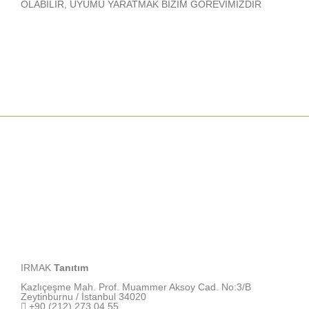
OLABİLİR, UYUMU YARATMAK BİZİM GÖREVİMİZDİR
IRMAK
Tanıtım
Kazlıçeşme Mah. Prof. Muammer Aksoy Cad. No:3/B
Zeytinburnu / İstanbul 34020
+90 (212) 273 04 55