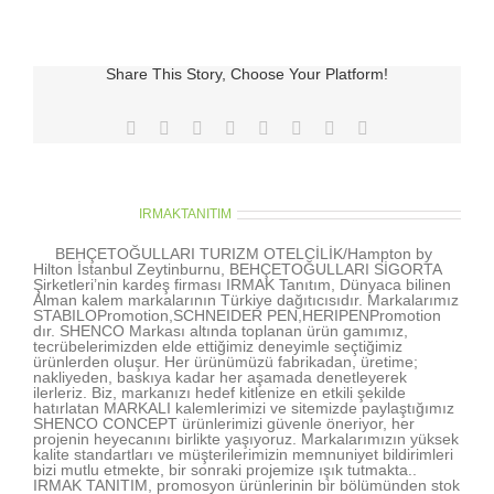
PROMO
için
Share This Story, Choose Your Platform!
Facebook
X
Reddit
LinkedIn
Tumblr
Pinterest
Vk
E-
posta
About the Author:
IRMAKTANITIM
BEHÇETOĞULLARI TURIZM OTELCİLİK/Hampton by
Hilton İstanbul Zeytinburnu, BEHÇETOĞULLARI SİGORTA
Şirketleri’nin kardeş firması IRMAK Tanıtım, Dünyaca bilinen
Alman kalem markalarının Türkiye dağıtıcısıdır. Markalarımız
STABILOPromotion,SCHNEIDER PEN,HERIPENPromotion
dır. SHENCO Markası altında toplanan ürün gamımız,
tecrübelerimizden elde ettiğimiz deneyimle seçtiğimiz
ürünlerden oluşur. Her ürünümüzü fabrikadan, üretime;
nakliyeden, baskıya kadar her aşamada denetleyerek
ilerleriz. Biz, markanızı hedef kitlenize en etkili şekilde
hatırlatan MARKALI kalemlerimizi ve sitemizde paylaştığımız
SHENCO CONCEPT ürünlerimizi güvenle öneriyor, her
projenin heyecanını birlikte yaşıyoruz. Markalarımızın yüksek
kalite standartları ve müşterilerimizin memnuniyet bildirimleri
bizi mutlu etmekte, bir sonraki projemize ışık tutmakta..
IRMAK TANITIM, promosyon ürünlerinin bir bölümünden stok