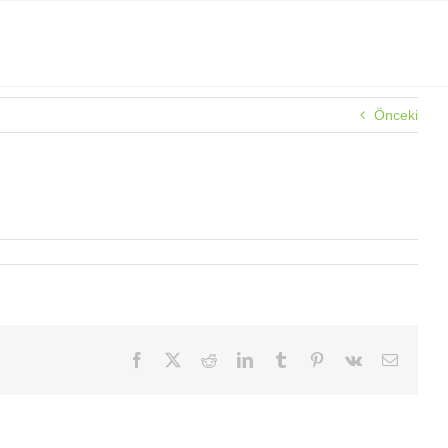
Önceki
Facebook
X
Reddit
LinkedIn
Tumblr
Pinterest
Vk
E-
posta