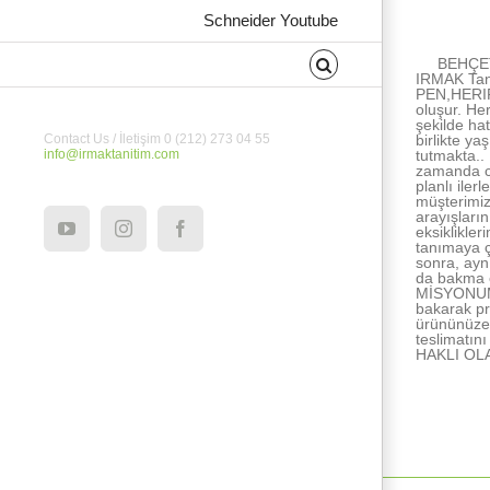
About the Au
Schneider Youtube
BEHÇET
IRMAK Tan
PEN,HERIPE
oluşur. He
şekilde ha
birlikte ya
Contact Us / İletişim 0 (212) 273 04 55
tutmakta..
info@irmaktanitim.com
zamanda ce
planlı ile
müşterimiz
arayışları
eksiklikle
YouTube
Instagram
Facebook
tanımaya ç
sonra, ayn
da bakma e
MİSYONUMUZ
bakarak pr
ürününüze 
teslimatı
HAKLI OL