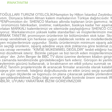
thor:
IRMAKTANITIM
OĞULLARI TURIZM OTELCİLİK/Hampton by Hilton İstanbul Zeytinburn
ıtım, Dünyaca bilinen Alman kalem markalarının Türkiye dağıtıcısıd
NPromotion dır. SHENCO Markası altında toplanan ürün gamımız, tecr
r ürünümüzü fabrikadan, üretime; nakliyeden, baskıya kadar her aşamada 
tırlatan MARKALI kalemlerimizi ve sitemizde paylaştığımız SHENCO CO
şıyoruz. Markalarımızın yüksek kalite standartları ve müşterilerimizin me
 IRMAK TANITIM, promosyon ürünlerinin bir bölümünden stok tutar. Stokl
vap verebilmek için herkese uygun olabilecek renkte ve modellerdedir. 
rleyen müşterilerimize uygundur. Stoklu ürünlerimizin minimum sipariş ad
in seçtiği ürünlerin, sipariş adedine veya stok miktarına göre teslimat z
nıza cevap vermektir. “KİMSE MÜKEMMEL DEĞİLDİR” tesbit ettiğiniz hatal
rimizi düzeltmek isteriz. Bizimle çalışan ve bizi tercih eden müşterile
alışır’ der. John Berger ile BBC TV dizisi üzerine derlenen kitabın gir
ı zamanda kendimizinde görülebileceğini fark ederiz. Görüşün iki yanlı
yleminin gücünü kullanarak, iz bırakmanın en etkili yolunu sunmak ve 
 Tanıtım projelerinizde ilk aranacak firmalar arasında olarak kalabil
ojeye yön vermek. İsteğiniz doğrultusunda en etkin ürünü seçip sunabi
en uygun ölçülerde ve logonuzu ön plana çıkaracak şekilde yönlendir
nı gerçekleştirebilmek Doğru bilgi vermek Kalite kontrole önem ve
ABİLİR, UYUMU YARATMAK BİZİM GÖREVİMİZDİR