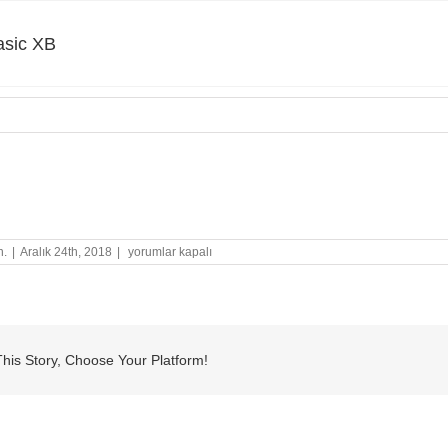
asic XB
ic XB
Slider
n.
|
Aralık 24th, 2018
|
yorumlar kapalı
Basic
XB
için
his Story, Choose Your Platform!