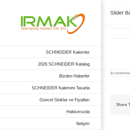
Skip
to
content
Slider B
SCHNEIDER Kalemler
Slider Bas
2026 SCHNEIDER Katalog
&s tarafında
Bizden Haberler
SCHNEIDER Kalemini Tasarla
Güncel Stoklar ve Fiyatları
Share T
Hakkımızda
İletişim