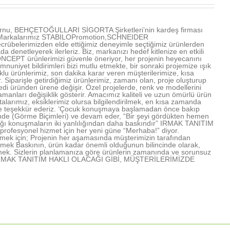
u, BEHÇETOĞULLARI SİGORTA Şirketleri’nin kardeş firması
ır. Markalarımız STABILOPromotion,SCHNEIDER
übelerimizden elde ettiğimiz deneyimle seçtiğimiz ürünlerden
denetleyerek ilerleriz. Biz, markanızı hedef kitlenize en etkili
NCEPT ürünlerimizi güvenle öneriyor, her projenin heyecanını
mnuniyet bildirimleri bizi mutlu etmekte, bir sonraki projemize ışık
u ürünlerimiz, son dakika karar veren müşterilerimize, kısa
Siparişle getirdiğimiz ürünlerimiz, zamanı olan, proje oluşturup
edi üründen ürene değişir. Özel projelerde, renk ve modellerini
amanları değişiklik gösterir. Amacımız kaliteli ve uzun ömürlü ürün
arımız, eksiklerimiz olursa bilgilendirilmek, en kısa zamanda
rimize teşekkür ederiz. ‘Çocuk konuşmaya başlamadan önce bakıp
işinde (Görme Biçimleri) ve devam eder, “Bir şeyi gördükten hemen
lığı konuşmaların iki yanlılığından daha baskındır” IRMAK TANITIM
profesyonel hizmet için her yeni güne “Merhaba!” diyor.
mek için; Projenin her aşamasında müşterimizin tarafından
lmek Baskının, ürün kadar önemli olduğunun bilincinde olarak,
mek. Sizlerin planlamanıza göre ürünlerin zamanında ve sorunsuz
rmek IRMAK TANITIM HAKLI OLACAĞI GİBİ, MÜŞTERİLERİMİZDE