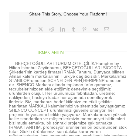
Share This Story, Choose Your Platform!
Facebook
X
Reddit
LinkedIn
Tumblr
Pinterest
Vk
E-
posta
About the Author:
IRMAKTANITIM
BEHÇETOĞULLARI TURIZM OTELCİLİK/Hampton by
Hilton İstanbul Zeytinburnu, BEHÇETOĞULLARI SİGORTA
Şirketleri’nin kardeş firması IRMAK Tanıtım, Dünyaca bilinen
Alman kalem markalarının Türkiye dağıtıcısıdır. Markalarımız
STABILOPromotion,SCHNEIDER PEN,HERIPENPromotion
dır. SHENCO Markası altında toplanan ürün gamımız,
tecrübelerimizden elde ettiğimiz deneyimle seçtiğimiz
ürünlerden oluşur. Her ürünümüzü fabrikadan, üretime;
nakliyeden, baskıya kadar her aşamada denetleyerek
ilerleriz. Biz, markanızı hedef kitlenize en etkili şekilde
hatırlatan MARKALI kalemlerimizi ve sitemizde paylaştığımız
SHENCO CONCEPT ürünlerimizi güvenle öneriyor, her
projenin heyecanını birlikte yaşıyoruz. Markalarımızın yüksek
kalite standartları ve müşterilerimizin memnuniyet bildirimleri
bizi mutlu etmekte, bir sonraki projemize ışık tutmakta..
IRMAK TANITIM, promosyon ürünlerinin bir bölümünden stok
tutar. Stoklu ürünlerimiz, son dakika karar veren
müşterilerimize, kısa zamanda cevap verebilmek için herkese