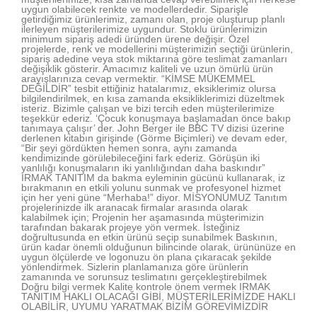
uygun olabilecek renkte ve modellerdedir. Siparişle
getirdiğimiz ürünlerimiz, zamanı olan, proje oluşturup planlı
ilerleyen müşterilerimize uygundur. Stoklu ürünlerimizin
minimum sipariş adedi üründen ürene değişir. Özel
projelerde, renk ve modellerini müşterimizin seçtiği ürünlerin,
sipariş adedine veya stok miktarına göre teslimat zamanları
değişiklik gösterir. Amacımız kaliteli ve uzun ömürlü ürün
arayışlarınıza cevap vermektir. “KİMSE MÜKEMMEL
DEĞİLDİR” tesbit ettiğiniz hatalarımız, eksiklerimiz olursa
bilgilendirilmek, en kısa zamanda eksikliklerimizi düzeltmek
isteriz. Bizimle çalışan ve bizi tercih eden müşterilerimize
teşekkür ederiz. ‘Çocuk konuşmaya başlamadan önce bakıp
tanımaya çalışır’ der. John Berger ile BBC TV dizisi üzerine
derlenen kitabın girişinde (Görme Biçimleri) ve devam eder,
“Bir şeyi gördükten hemen sonra, aynı zamanda
kendimizinde görülebileceğini fark ederiz. Görüşün iki
yanlılığı konuşmaların iki yanlılığından daha baskındır”
IRMAK TANITIM da bakma eyleminin gücünü kullanarak, iz
bırakmanın en etkili yolunu sunmak ve profesyonel hizmet
için her yeni güne “Merhaba!” diyor. MİSYONUMUZ Tanıtım
projelerinizde ilk aranacak firmalar arasında olarak
kalabilmek için; Projenin her aşamasında müşterimizin
tarafından bakarak projeye yön vermek. İsteğiniz
doğrultusunda en etkin ürünü seçip sunabilmek Baskının,
ürün kadar önemli olduğunun bilincinde olarak, ürününüze en
uygun ölçülerde ve logonuzu ön plana çıkaracak şekilde
yönlendirmek. Sizlerin planlamanıza göre ürünlerin
zamanında ve sorunsuz teslimatını gerçekleştirebilmek
Doğru bilgi vermek Kalite kontrole önem vermek IRMAK
TANITIM HAKLI OLACAĞI GİBİ, MÜŞTERİLERİMİZDE HAKLI
OLABİLİR, UYUMU YARATMAK BİZİM GÖREVİMİZDİR