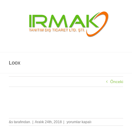
Skip
to
content
Loox
Önceki
Loox
Loox
&s tarafından.
|
Aralık 24th, 2018
|
yorumlar kapalı
için