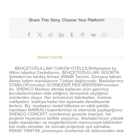
için
Share This Story, Choose Your Platform!
Facebook
X
Reddit
LinkedIn
Tumblr
Pinterest
Vk
E-
posta
About the Author:
IRMAKTANITIM
BEHÇETOĞULLARI TURIZM OTELCİLİK/Hampton by
Hilton İstanbul Zeytinburnu, BEHÇETOĞULLARI SİGORTA
Şirketleri’nin kardeş firması IRMAK Tanıtım, Dünyaca bilinen
Alman kalem markalarının Türkiye dağıtıcısıdır. Markalarımız
STABILOPromotion,SCHNEIDER PEN,HERIPENPromotion
dır. SHENCO Markası altında toplanan ürün gamımız,
tecrübelerimizden elde ettiğimiz deneyimle seçtiğimiz
ürünlerden oluşur. Her ürünümüzü fabrikadan, üretime;
nakliyeden, baskıya kadar her aşamada denetleyerek
ilerleriz. Biz, markanızı hedef kitlenize en etkili şekilde
hatırlatan MARKALI kalemlerimizi ve sitemizde paylaştığımız
SHENCO CONCEPT ürünlerimizi güvenle öneriyor, her
projenin heyecanını birlikte yaşıyoruz. Markalarımızın yüksek
kalite standartları ve müşterilerimizin memnuniyet bildirimleri
bizi mutlu etmekte, bir sonraki projemize ışık tutmakta..
IRMAK TANITIM, promosyon ürünlerinin bir bölümünden stok