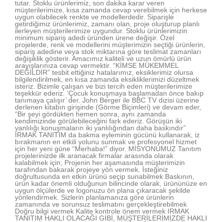
tutar. Stoklu ürünlerimiz, son dakika karar veren
müşterilerimize, kısa zamanda cevap verebilmek için herkese
uygun olabilecek renkte ve modellerdedir. Siparişle
getirdiğimiz ürünlerimiz, zamanı olan, proje oluşturup planlı
ilerleyen müşterilerimize uygundur. Stoklu ürünlerimizin
minimum sipariş adedi üründen ürene değişir. Özel
projelerde, renk ve modellerini müşterimizin seçtiği ürünlerin,
sipariş adedine veya stok miktarına göre teslimat zamanları
değişiklik gösterir. Amacımız kaliteli ve uzun ömürlü ürün
arayışlarınıza cevap vermektir. “KİMSE MÜKEMMEL
DEĞİLDİR” tesbit ettiğiniz hatalarımız, eksiklerimiz olursa
bilgilendirilmek, en kısa zamanda eksikliklerimizi düzeltmek
isteriz. Bizimle çalışan ve bizi tercih eden müşterilerimize
teşekkür ederiz. ‘Çocuk konuşmaya başlamadan önce bakıp
tanımaya çalışır’ der. John Berger ile BBC TV dizisi üzerine
derlenen kitabın girişinde (Görme Biçimleri) ve devam eder,
“Bir şeyi gördükten hemen sonra, aynı zamanda
kendimizinde görülebileceğini fark ederiz. Görüşün iki
yanlılığı konuşmaların iki yanlılığından daha baskındır”
IRMAK TANITIM da bakma eyleminin gücünü kullanarak, iz
bırakmanın en etkili yolunu sunmak ve profesyonel hizmet
için her yeni güne “Merhaba!” diyor. MİSYONUMUZ Tanıtım
projelerinizde ilk aranacak firmalar arasında olarak
kalabilmek için; Projenin her aşamasında müşterimizin
tarafından bakarak projeye yön vermek. İsteğiniz
doğrultusunda en etkin ürünü seçip sunabilmek Baskının,
ürün kadar önemli olduğunun bilincinde olarak, ürününüze en
uygun ölçülerde ve logonuzu ön plana çıkaracak şekilde
yönlendirmek. Sizlerin planlamanıza göre ürünlerin
zamanında ve sorunsuz teslimatını gerçekleştirebilmek
Doğru bilgi vermek Kalite kontrole önem vermek IRMAK
TANITIM HAKLI OLACAĞI GİBİ, MÜŞTERİLERİMİZDE HAKLI