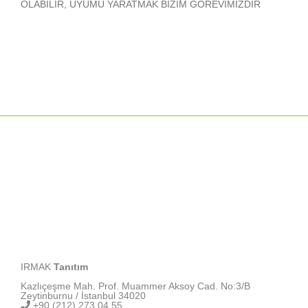
OLABİLİR, UYUMU YARATMAK BİZİM GÖREVİMİZDİR
IRMAK
Tanıtım
Kazlıçeşme Mah. Prof. Muammer Aksoy Cad. No:3/B
Zeytinburnu / İstanbul 34020
+90 (212) 273 04 55