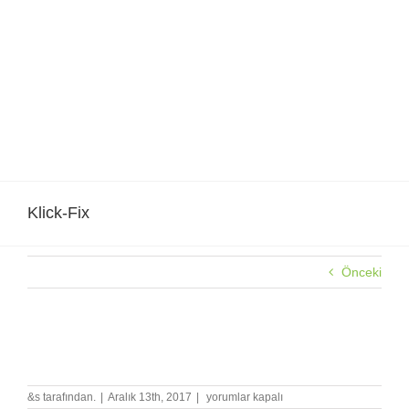
Skip
to
content
Klick-Fix
Önceki
Klick-Fix
Klick-
&s tarafından.
|
Aralık 13th, 2017
|
yorumlar kapalı
Fix