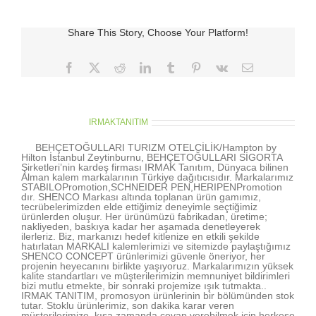
Share This Story, Choose Your Platform!
Facebook
X
Reddit
LinkedIn
Tumblr
Pinterest
Vk
E-
posta
About the Author:
IRMAKTANITIM
BEHÇETOĞULLARI TURIZM OTELCİLİK/Hampton by
Hilton İstanbul Zeytinburnu, BEHÇETOĞULLARI SİGORTA
Şirketleri’nin kardeş firması IRMAK Tanıtım, Dünyaca bilinen
Alman kalem markalarının Türkiye dağıtıcısıdır. Markalarımız
STABILOPromotion,SCHNEIDER PEN,HERIPENPromotion
dır. SHENCO Markası altında toplanan ürün gamımız,
tecrübelerimizden elde ettiğimiz deneyimle seçtiğimiz
ürünlerden oluşur. Her ürünümüzü fabrikadan, üretime;
nakliyeden, baskıya kadar her aşamada denetleyerek
ilerleriz. Biz, markanızı hedef kitlenize en etkili şekilde
hatırlatan MARKALI kalemlerimizi ve sitemizde paylaştığımız
SHENCO CONCEPT ürünlerimizi güvenle öneriyor, her
projenin heyecanını birlikte yaşıyoruz. Markalarımızın yüksek
kalite standartları ve müşterilerimizin memnuniyet bildirimleri
bizi mutlu etmekte, bir sonraki projemize ışık tutmakta..
IRMAK TANITIM, promosyon ürünlerinin bir bölümünden stok
tutar. Stoklu ürünlerimiz, son dakika karar veren
müşterilerimize, kısa zamanda cevap verebilmek için herkese