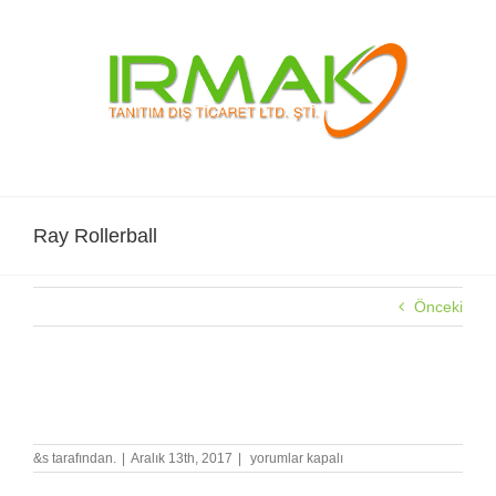
Skip
to
content
Ray Rollerball
Önceki
Ray Rollerball
Ray
&s tarafından.
|
Aralık 13th, 2017
|
yorumlar kapalı
Rollerball
için