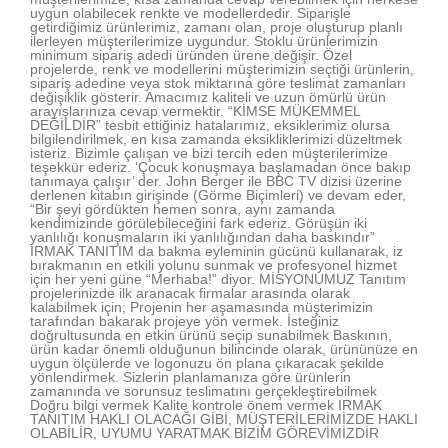
uygun olabilecek renkte ve modellerdedir. Siparişle
getirdiğimiz ürünlerimiz, zamanı olan, proje oluşturup planlı
ilerleyen müşterilerimize uygundur. Stoklu ürünlerimizin
minimum sipariş adedi üründen ürene değişir. Özel
projelerde, renk ve modellerini müşterimizin seçtiği ürünlerin,
sipariş adedine veya stok miktarına göre teslimat zamanları
değişiklik gösterir. Amacımız kaliteli ve uzun ömürlü ürün
arayışlarınıza cevap vermektir. “KİMSE MÜKEMMEL
DEĞİLDİR” tesbit ettiğiniz hatalarımız, eksiklerimiz olursa
bilgilendirilmek, en kısa zamanda eksikliklerimizi düzeltmek
isteriz. Bizimle çalışan ve bizi tercih eden müşterilerimize
teşekkür ederiz. ‘Çocuk konuşmaya başlamadan önce bakıp
tanımaya çalışır’ der. John Berger ile BBC TV dizisi üzerine
derlenen kitabın girişinde (Görme Biçimleri) ve devam eder,
“Bir şeyi gördükten hemen sonra, aynı zamanda
kendimizinde görülebileceğini fark ederiz. Görüşün iki
yanlılığı konuşmaların iki yanlılığından daha baskındır”
IRMAK TANITIM da bakma eyleminin gücünü kullanarak, iz
bırakmanın en etkili yolunu sunmak ve profesyonel hizmet
için her yeni güne “Merhaba!” diyor. MİSYONUMUZ Tanıtım
projelerinizde ilk aranacak firmalar arasında olarak
kalabilmek için; Projenin her aşamasında müşterimizin
tarafından bakarak projeye yön vermek. İsteğiniz
doğrultusunda en etkin ürünü seçip sunabilmek Baskının,
ürün kadar önemli olduğunun bilincinde olarak, ürününüze en
uygun ölçülerde ve logonuzu ön plana çıkaracak şekilde
yönlendirmek. Sizlerin planlamanıza göre ürünlerin
zamanında ve sorunsuz teslimatını gerçekleştirebilmek
Doğru bilgi vermek Kalite kontrole önem vermek IRMAK
TANITIM HAKLI OLACAĞI GİBİ, MÜŞTERİLERİMİZDE HAKLI
OLABİLİR, UYUMU YARATMAK BİZİM GÖREVİMİZDİR