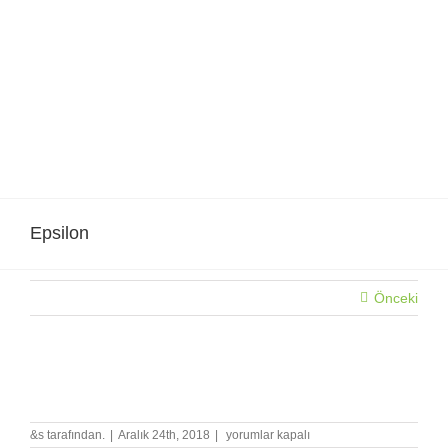
Skip
to
content
Epsilon
Önceki
Epsilon
Epsilon
&s tarafından.
|
Aralık 24th, 2018
|
yorumlar kapalı
için