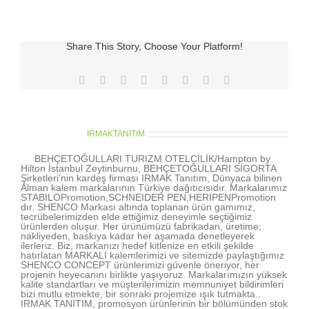
Share This Story, Choose Your Platform!
Facebook
X
Reddit
LinkedIn
Tumblr
Pinterest
Vk
E-
posta
About the Author:
IRMAKTANITIM
BEHÇETOĞULLARI TURIZM OTELCİLİK/Hampton by
Hilton İstanbul Zeytinburnu, BEHÇETOĞULLARI SİGORTA
Şirketleri’nin kardeş firması IRMAK Tanıtım, Dünyaca bilinen
Alman kalem markalarının Türkiye dağıtıcısıdır. Markalarımız
STABILOPromotion,SCHNEIDER PEN,HERIPENPromotion
dır. SHENCO Markası altında toplanan ürün gamımız,
tecrübelerimizden elde ettiğimiz deneyimle seçtiğimiz
ürünlerden oluşur. Her ürünümüzü fabrikadan, üretime;
nakliyeden, baskıya kadar her aşamada denetleyerek
ilerleriz. Biz, markanızı hedef kitlenize en etkili şekilde
hatırlatan MARKALI kalemlerimizi ve sitemizde paylaştığımız
SHENCO CONCEPT ürünlerimizi güvenle öneriyor, her
projenin heyecanını birlikte yaşıyoruz. Markalarımızın yüksek
kalite standartları ve müşterilerimizin memnuniyet bildirimleri
bizi mutlu etmekte, bir sonraki projemize ışık tutmakta..
IRMAK TANITIM, promosyon ürünlerinin bir bölümünden stok