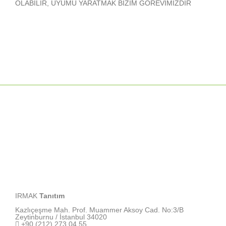
OLABİLİR, UYUMU YARATMAK BİZİM GÖREVİMİZDİR
IRMAK
Tanıtım
Kazlıçeşme Mah. Prof. Muammer Aksoy Cad. No:3/B
Zeytinburnu / İstanbul 34020
+90 (212) 273 04 55