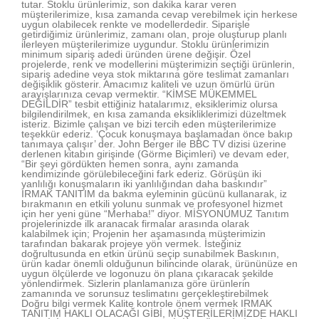
tutar. Stoklu ürünlerimiz, son dakika karar veren
müşterilerimize, kısa zamanda cevap verebilmek için herkese
uygun olabilecek renkte ve modellerdedir. Siparişle
getirdiğimiz ürünlerimiz, zamanı olan, proje oluşturup planlı
ilerleyen müşterilerimize uygundur. Stoklu ürünlerimizin
minimum sipariş adedi üründen ürene değişir. Özel
projelerde, renk ve modellerini müşterimizin seçtiği ürünlerin,
sipariş adedine veya stok miktarına göre teslimat zamanları
değişiklik gösterir. Amacımız kaliteli ve uzun ömürlü ürün
arayışlarınıza cevap vermektir. “KİMSE MÜKEMMEL
DEĞİLDİR” tesbit ettiğiniz hatalarımız, eksiklerimiz olursa
bilgilendirilmek, en kısa zamanda eksikliklerimizi düzeltmek
isteriz. Bizimle çalışan ve bizi tercih eden müşterilerimize
teşekkür ederiz. ‘Çocuk konuşmaya başlamadan önce bakıp
tanımaya çalışır’ der. John Berger ile BBC TV dizisi üzerine
derlenen kitabın girişinde (Görme Biçimleri) ve devam eder,
“Bir şeyi gördükten hemen sonra, aynı zamanda
kendimizinde görülebileceğini fark ederiz. Görüşün iki
yanlılığı konuşmaların iki yanlılığından daha baskındır”
IRMAK TANITIM da bakma eyleminin gücünü kullanarak, iz
bırakmanın en etkili yolunu sunmak ve profesyonel hizmet
için her yeni güne “Merhaba!” diyor. MİSYONUMUZ Tanıtım
projelerinizde ilk aranacak firmalar arasında olarak
kalabilmek için; Projenin her aşamasında müşterimizin
tarafından bakarak projeye yön vermek. İsteğiniz
doğrultusunda en etkin ürünü seçip sunabilmek Baskının,
ürün kadar önemli olduğunun bilincinde olarak, ürününüze en
uygun ölçülerde ve logonuzu ön plana çıkaracak şekilde
yönlendirmek. Sizlerin planlamanıza göre ürünlerin
zamanında ve sorunsuz teslimatını gerçekleştirebilmek
Doğru bilgi vermek Kalite kontrole önem vermek IRMAK
TANITIM HAKLI OLACAĞI GİBİ, MÜŞTERİLERİMİZDE HAKLI