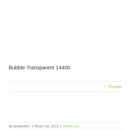
Skip
to
content
Bubble Transparent 14400
Önceki
Bubble Transparent 14400
&s tarafından.
|
Nisan 1st, 2015
|
Yorum yok