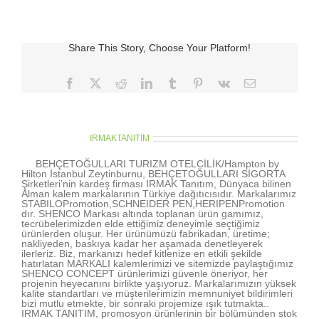
Share This Story, Choose Your Platform!
Facebook
X
Reddit
LinkedIn
Tumblr
Pinterest
Vk
E-
posta
About the Author:
IRMAKTANITIM
BEHÇETOĞULLARI TURIZM OTELCİLİK/Hampton by
Hilton İstanbul Zeytinburnu, BEHÇETOĞULLARI SİGORTA
Şirketleri’nin kardeş firması IRMAK Tanıtım, Dünyaca bilinen
Alman kalem markalarının Türkiye dağıtıcısıdır. Markalarımız
STABILOPromotion,SCHNEIDER PEN,HERIPENPromotion
dır. SHENCO Markası altında toplanan ürün gamımız,
tecrübelerimizden elde ettiğimiz deneyimle seçtiğimiz
ürünlerden oluşur. Her ürünümüzü fabrikadan, üretime;
nakliyeden, baskıya kadar her aşamada denetleyerek
ilerleriz. Biz, markanızı hedef kitlenize en etkili şekilde
hatırlatan MARKALI kalemlerimizi ve sitemizde paylaştığımız
SHENCO CONCEPT ürünlerimizi güvenle öneriyor, her
projenin heyecanını birlikte yaşıyoruz. Markalarımızın yüksek
kalite standartları ve müşterilerimizin memnuniyet bildirimleri
bizi mutlu etmekte, bir sonraki projemize ışık tutmakta..
IRMAK TANITIM, promosyon ürünlerinin bir bölümünden stok