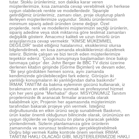
tutar. Stoklu ürünlerimiz, son dakika karar veren
müşterilerimize, kısa zamanda cevap verebilmek için herkese
uygun olabilecek renkte ve modellerdedir. Siparişle
getirdiğimiz ürünlerimiz, zamanı olan, proje oluşturup planlı
ilerleyen müşterilerimize uygundur. Stoklu ürünlerimizin
minimum sipariş adedi üründen ürene değişir. Özel
projelerde, renk ve modellerini müşterimizin seçtiği ürünlerin,
sipariş adedine veya stok miktarına göre teslimat zamanları
değişiklik gösterir. Amacımız kaliteli ve uzun ömürlü ürün
arayışlarınıza cevap vermektir. “KİMSE MÜKEMMEL
DEĞİLDİR” tesbit ettiğiniz hatalarımız, eksiklerimiz olursa
bilgilendirilmek, en kısa zamanda eksikliklerimizi düzeltmek
isteriz. Bizimle çalışan ve bizi tercih eden müşterilerimize
teşekkür ederiz. ‘Çocuk konuşmaya başlamadan önce bakıp
tanımaya çalışır’ der. John Berger ile BBC TV dizisi üzerine
derlenen kitabın girişinde (Görme Biçimleri) ve devam eder,
“Bir şeyi gördükten hemen sonra, aynı zamanda
kendimizinde görülebileceğini fark ederiz. Görüşün iki
yanlılığı konuşmaların iki yanlılığından daha baskındır”
IRMAK TANITIM da bakma eyleminin gücünü kullanarak, iz
bırakmanın en etkili yolunu sunmak ve profesyonel hizmet
için her yeni güne “Merhaba!” diyor. MİSYONUMUZ Tanıtım
projelerinizde ilk aranacak firmalar arasında olarak
kalabilmek için; Projenin her aşamasında müşterimizin
tarafından bakarak projeye yön vermek. İsteğiniz
doğrultusunda en etkin ürünü seçip sunabilmek Baskının,
ürün kadar önemli olduğunun bilincinde olarak, ürününüze en
uygun ölçülerde ve logonuzu ön plana çıkaracak şekilde
yönlendirmek. Sizlerin planlamanıza göre ürünlerin
zamanında ve sorunsuz teslimatını gerçekleştirebilmek
Doğru bilgi vermek Kalite kontrole önem vermek IRMAK
TANITIM HAKLI OLACAĞI GİBİ, MÜŞTERİLERİMİZDE HAKLI