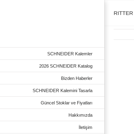
Skip
to
content
RITTER
SCHNEIDER Kalemler
View
Larger
2026 SCHNEIDER Katalog
Image
Bizden Haberler
SCHNEIDER Kalemini Tasarla
Güncel Stoklar ve Fiyatları
Hakkımızda
İletişim