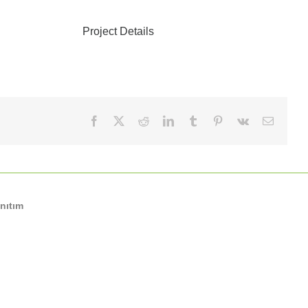
Project Details
Facebook
X
Reddit
LinkedIn
Tumblr
Pinterest
Vk
E-
posta
nıtım