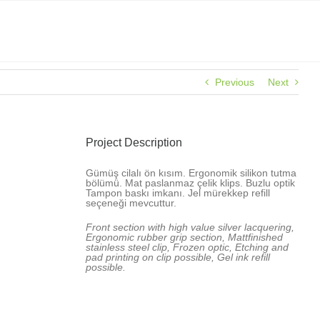
Previous
Next
Project Description
Gümüş cilalı ön kısım. Ergonomik silikon tutma
bölümü. Mat paslanmaz çelik klips. Buzlu optik
Tampon baskı imkanı. Jel mürekkep refill
seçeneği mevcuttur.
Front section with high value silver lacquering,
Ergonomic rubber grip section, Mattfinished
stainless steel clip, Frozen optic, Etching and
pad printing on clip possible, Gel ink refill
possible.