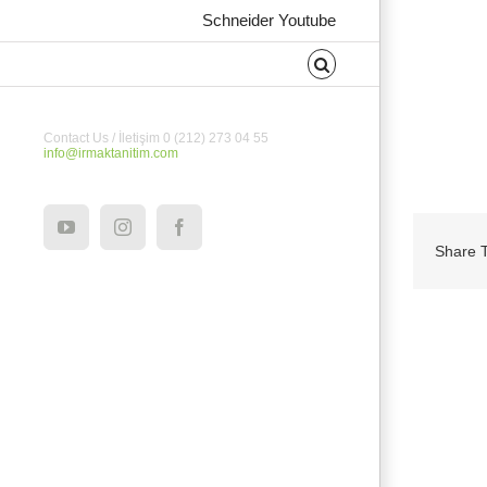
Schneider Youtube
Contact Us / İletişim 0 (212) 273 04 55
info@irmaktanitim.com
YouTube
Instagram
Facebook
Share T
İlgili Ürünler