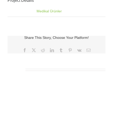
Project Details
Categories:
Medikal Ürünler
Share This Story, Choose Your Platform!
Facebook
X
Reddit
LinkedIn
Tumblr
Pinterest
Vk
E-
posta
İlgili Ürünler