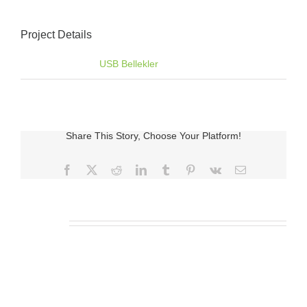
Project Details
Categories:
USB Bellekler
Share This Story, Choose Your Platform!
Facebook
X
Reddit
LinkedIn
Tumblr
Pinterest
Vk
E-
posta
İlgili Ürünler