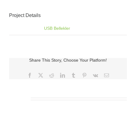
Project Details
Categories:
USB Bellekler
Share This Story, Choose Your Platform!
Facebook
X
Reddit
LinkedIn
Tumblr
Pinterest
Vk
E-
posta
İlgili Ürünler