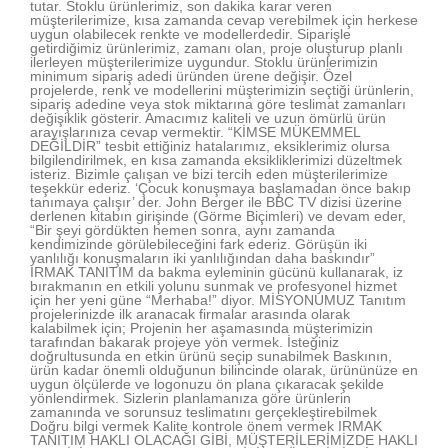
tutar. Stoklu ürünlerimiz, son dakika karar veren
müşterilerimize, kısa zamanda cevap verebilmek için herkese
uygun olabilecek renkte ve modellerdedir. Siparişle
getirdiğimiz ürünlerimiz, zamanı olan, proje oluşturup planlı
ilerleyen müşterilerimize uygundur. Stoklu ürünlerimizin
minimum sipariş adedi üründen ürene değişir. Özel
projelerde, renk ve modellerini müşterimizin seçtiği ürünlerin,
sipariş adedine veya stok miktarına göre teslimat zamanları
değişiklik gösterir. Amacımız kaliteli ve uzun ömürlü ürün
arayışlarınıza cevap vermektir. “KİMSE MÜKEMMEL
DEĞİLDİR” tesbit ettiğiniz hatalarımız, eksiklerimiz olursa
bilgilendirilmek, en kısa zamanda eksikliklerimizi düzeltmek
isteriz. Bizimle çalışan ve bizi tercih eden müşterilerimize
teşekkür ederiz. ‘Çocuk konuşmaya başlamadan önce bakıp
tanımaya çalışır’ der. John Berger ile BBC TV dizisi üzerine
derlenen kitabın girişinde (Görme Biçimleri) ve devam eder,
“Bir şeyi gördükten hemen sonra, aynı zamanda
kendimizinde görülebileceğini fark ederiz. Görüşün iki
yanlılığı konuşmaların iki yanlılığından daha baskındır”
IRMAK TANITIM da bakma eyleminin gücünü kullanarak, iz
bırakmanın en etkili yolunu sunmak ve profesyonel hizmet
için her yeni güne “Merhaba!” diyor. MİSYONUMUZ Tanıtım
projelerinizde ilk aranacak firmalar arasında olarak
kalabilmek için; Projenin her aşamasında müşterimizin
tarafından bakarak projeye yön vermek. İsteğiniz
doğrultusunda en etkin ürünü seçip sunabilmek Baskının,
ürün kadar önemli olduğunun bilincinde olarak, ürününüze en
uygun ölçülerde ve logonuzu ön plana çıkaracak şekilde
yönlendirmek. Sizlerin planlamanıza göre ürünlerin
zamanında ve sorunsuz teslimatını gerçekleştirebilmek
Doğru bilgi vermek Kalite kontrole önem vermek IRMAK
TANITIM HAKLI OLACAĞI GİBİ, MÜŞTERİLERİMİZDE HAKLI