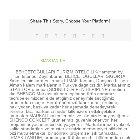
için
Share This Story, Choose Your Platform!
Facebook
X
Reddit
LinkedIn
Tumblr
Pinterest
Vk
E-
posta
About the Author:
IRMAKTANITIM
BEHÇETOĞULLARI TURIZM OTELCİLİK/Hampton by
Hilton İstanbul Zeytinburnu, BEHÇETOĞULLARI SİGORTA
Şirketleri’nin kardeş firması IRMAK Tanıtım, Dünyaca bilinen
Alman kalem markalarının Türkiye dağıtıcısıdır. Markalarımız
STABILOPromotion,SCHNEIDER PEN,HERIPENPromotion
dır. SHENCO Markası altında toplanan ürün gamımız,
tecrübelerimizden elde ettiğimiz deneyimle seçtiğimiz
ürünlerden oluşur. Her ürünümüzü fabrikadan, üretime;
nakliyeden, baskıya kadar her aşamada denetleyerek
ilerleriz. Biz, markanızı hedef kitlenize en etkili şekilde
hatırlatan MARKALI kalemlerimizi ve sitemizde paylaştığımız
SHENCO CONCEPT ürünlerimizi güvenle öneriyor, her
projenin heyecanını birlikte yaşıyoruz. Markalarımızın yüksek
kalite standartları ve müşterilerimizin memnuniyet bildirimleri
bizi mutlu etmekte, bir sonraki projemize ışık tutmakta..
IRMAK TANITIM, promosyon ürünlerinin bir bölümünden stok