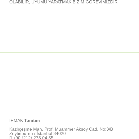
OLABİLİR, UYUMU YARATMAK BİZİM GÖREVİMİZDİR
IRMAK
Tanıtım
Kazlıçeşme Mah. Prof. Muammer Aksoy Cad. No:3/B
Zeytinburnu / İstanbul 34020
+90 (212) 273 04 55