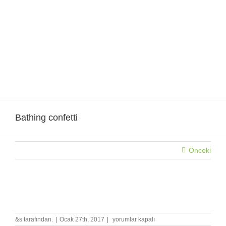
Skip
to
content
Bathing confetti
Önceki
Bathing confetti
Bathing
&s tarafından.
|
Ocak 27th, 2017
|
yorumlar kapalı
confetti