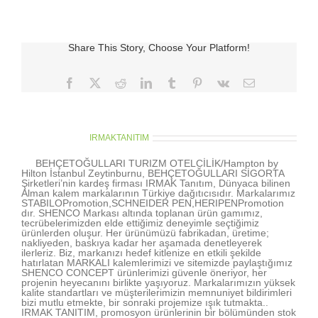
Share This Story, Choose Your Platform!
Facebook
X
Reddit
LinkedIn
Tumblr
Pinterest
Vk
E-
posta
About the Author:
IRMAKTANITIM
BEHÇETOĞULLARI TURIZM OTELCİLİK/Hampton by
Hilton İstanbul Zeytinburnu, BEHÇETOĞULLARI SİGORTA
Şirketleri’nin kardeş firması IRMAK Tanıtım, Dünyaca bilinen
Alman kalem markalarının Türkiye dağıtıcısıdır. Markalarımız
STABILOPromotion,SCHNEIDER PEN,HERIPENPromotion
dır. SHENCO Markası altında toplanan ürün gamımız,
tecrübelerimizden elde ettiğimiz deneyimle seçtiğimiz
ürünlerden oluşur. Her ürünümüzü fabrikadan, üretime;
nakliyeden, baskıya kadar her aşamada denetleyerek
ilerleriz. Biz, markanızı hedef kitlenize en etkili şekilde
hatırlatan MARKALI kalemlerimizi ve sitemizde paylaştığımız
SHENCO CONCEPT ürünlerimizi güvenle öneriyor, her
projenin heyecanını birlikte yaşıyoruz. Markalarımızın yüksek
kalite standartları ve müşterilerimizin memnuniyet bildirimleri
bizi mutlu etmekte, bir sonraki projemize ışık tutmakta..
IRMAK TANITIM, promosyon ürünlerinin bir bölümünden stok