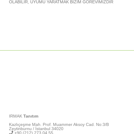
OLABİLİR, UYUMU YARATMAK BİZİM GÖREVİMİZDİR
IRMAK
Tanıtım
Kazlıçeşme Mah. Prof. Muammer Aksoy Cad. No:3/B
Zeytinburnu / İstanbul 34020
+90 (212) 273 04 55