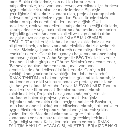
tutar. Stoklu ürünlerimiz, son dakika karar veren
müşterilerimize, kısa zamanda cevap verebilmek için herkese
uygun olabilecek renkte ve modellerdedir. Siparişle
getirdiğimiz ürünlerimiz, zamanı olan, proje oluşturup planlı
ilerleyen müşterilerimize uygundur. Stoklu ürünlerimizin
minimum sipariş adedi üründen ürene değişir. Özel
projelerde, renk ve modellerini müşterimizin seçtiği ürünlerin,
sipariş adedine veya stok miktarına göre teslimat zamanları
değişiklik gösterir. Amacımız kaliteli ve uzun ömürlü ürün
arayışlarınıza cevap vermektir. “KİMSE MÜKEMMEL
DEĞİLDİR” tesbit ettiğiniz hatalarımız, eksiklerimiz olursa
bilgilendirilmek, en kısa zamanda eksikliklerimizi düzeltmek
isteriz. Bizimle çalışan ve bizi tercih eden müşterilerimize
teşekkür ederiz. ‘Çocuk konuşmaya başlamadan önce bakıp
tanımaya çalışır’ der. John Berger ile BBC TV dizisi üzerine
derlenen kitabın girişinde (Görme Biçimleri) ve devam eder,
“Bir şeyi gördükten hemen sonra, aynı zamanda
kendimizinde görülebileceğini fark ederiz. Görüşün iki
yanlılığı konuşmaların iki yanlılığından daha baskındır”
IRMAK TANITIM da bakma eyleminin gücünü kullanarak, iz
bırakmanın en etkili yolunu sunmak ve profesyonel hizmet
için her yeni güne “Merhaba!” diyor. MİSYONUMUZ Tanıtım
projelerinizde ilk aranacak firmalar arasında olarak
kalabilmek için; Projenin her aşamasında müşterimizin
tarafından bakarak projeye yön vermek. İsteğiniz
doğrultusunda en etkin ürünü seçip sunabilmek Baskının,
ürün kadar önemli olduğunun bilincinde olarak, ürününüze en
uygun ölçülerde ve logonuzu ön plana çıkaracak şekilde
yönlendirmek. Sizlerin planlamanıza göre ürünlerin
zamanında ve sorunsuz teslimatını gerçekleştirebilmek
Doğru bilgi vermek Kalite kontrole önem vermek IRMAK
TANITIM HAKLI OLACAĞI GİBİ, MÜŞTERİLERİMİZDE HAKLI