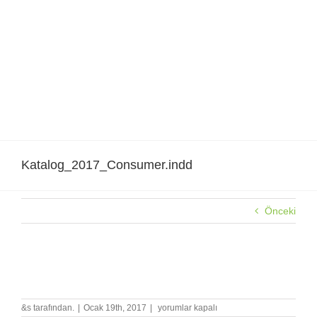
Skip
to
content
Katalog_2017_Consumer.indd
Önceki
Katalog_2017_Consumer.indd
Katalog_2017_Consumer.indd
&s tarafından.
|
Ocak 19th, 2017
|
yorumlar kapalı
için