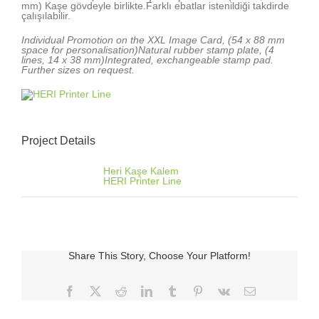
mm) Kaşe gövdeyle birlikte.Farklı ebatlar istenildiği takdirde
çalışılabilir.
Individual Promotion on the XXL Image Card, (54 x 88 mm
space for personalisation)Natural rubber stamp plate, (4
lines, 14 x 38 mm)Integrated, exchangeable stamp pad.
Further sizes on request.
Project Details
Categories:
Heri Kaşe Kalem
HERI Printer Line
Share This Story, Choose Your Platform!
Facebook
X
Reddit
LinkedIn
Tumblr
Pinterest
Vk
E-
posta