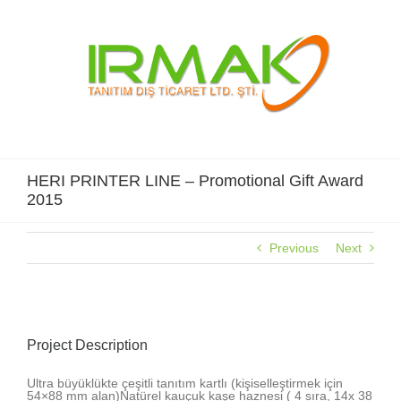
Skip
to
content
HERI PRINTER LINE – Promotional Gift Award
2015
Previous
Next
View
Larger
Project Description
Image
Ultra büyüklükte çeşitli tanıtım kartlı (kişiselleştirmek için
54×88 mm alan)Natürel kauçuk kaşe haznesi ( 4 sıra, 14x 38