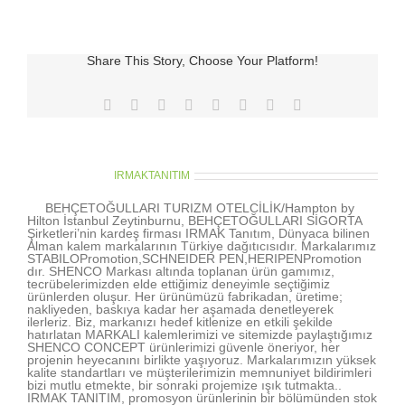
&
STAMP
için
Share This Story, Choose Your Platform!
Facebook
X
Reddit
LinkedIn
Tumblr
Pinterest
Vk
E-
posta
About the Author:
IRMAKTANITIM
BEHÇETOĞULLARI TURIZM OTELCİLİK/Hampton by
Hilton İstanbul Zeytinburnu, BEHÇETOĞULLARI SİGORTA
Şirketleri’nin kardeş firması IRMAK Tanıtım, Dünyaca bilinen
Alman kalem markalarının Türkiye dağıtıcısıdır. Markalarımız
STABILOPromotion,SCHNEIDER PEN,HERIPENPromotion
dır. SHENCO Markası altında toplanan ürün gamımız,
tecrübelerimizden elde ettiğimiz deneyimle seçtiğimiz
ürünlerden oluşur. Her ürünümüzü fabrikadan, üretime;
nakliyeden, baskıya kadar her aşamada denetleyerek
ilerleriz. Biz, markanızı hedef kitlenize en etkili şekilde
hatırlatan MARKALI kalemlerimizi ve sitemizde paylaştığımız
SHENCO CONCEPT ürünlerimizi güvenle öneriyor, her
projenin heyecanını birlikte yaşıyoruz. Markalarımızın yüksek
kalite standartları ve müşterilerimizin memnuniyet bildirimleri
bizi mutlu etmekte, bir sonraki projemize ışık tutmakta..
IRMAK TANITIM, promosyon ürünlerinin bir bölümünden stok