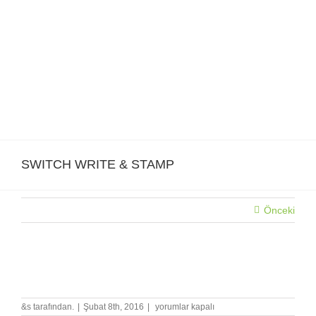
Skip
to
content
SWITCH WRITE & STAMP
Önceki
SWITCH WRITE & STAMP
SWITCH
&s tarafından.
|
Şubat 8th, 2016
|
yorumlar kapalı
WRITE