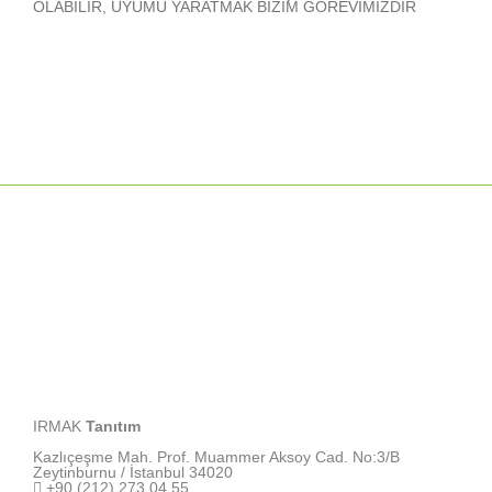
OLABİLİR, UYUMU YARATMAK BİZİM GÖREVİMİZDİR
IRMAK
Tanıtım
Kazlıçeşme Mah. Prof. Muammer Aksoy Cad. No:3/B
Zeytinburnu / İstanbul 34020
+90 (212) 273 04 55