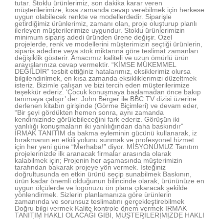
tutar. Stoklu ürünlerimiz, son dakika karar veren
müşterilerimize, kısa zamanda cevap verebilmek için herkese
uygun olabilecek renkte ve modellerdedir. Siparişle
getirdiğimiz ürünlerimiz, zamanı olan, proje oluşturup planlı
ilerleyen müşterilerimize uygundur. Stoklu ürünlerimizin
minimum sipariş adedi üründen ürene değişir. Özel
projelerde, renk ve modellerini müşterimizin seçtiği ürünlerin,
sipariş adedine veya stok miktarına göre teslimat zamanları
değişiklik gösterir. Amacımız kaliteli ve uzun ömürlü ürün
arayışlarınıza cevap vermektir. “KİMSE MÜKEMMEL
DEĞİLDİR” tesbit ettiğiniz hatalarımız, eksiklerimiz olursa
bilgilendirilmek, en kısa zamanda eksikliklerimizi düzeltmek
isteriz. Bizimle çalışan ve bizi tercih eden müşterilerimize
teşekkür ederiz. ‘Çocuk konuşmaya başlamadan önce bakıp
tanımaya çalışır’ der. John Berger ile BBC TV dizisi üzerine
derlenen kitabın girişinde (Görme Biçimleri) ve devam eder,
“Bir şeyi gördükten hemen sonra, aynı zamanda
kendimizinde görülebileceğini fark ederiz. Görüşün iki
yanlılığı konuşmaların iki yanlılığından daha baskındır”
IRMAK TANITIM da bakma eyleminin gücünü kullanarak, iz
bırakmanın en etkili yolunu sunmak ve profesyonel hizmet
için her yeni güne “Merhaba!” diyor. MİSYONUMUZ Tanıtım
projelerinizde ilk aranacak firmalar arasında olarak
kalabilmek için; Projenin her aşamasında müşterimizin
tarafından bakarak projeye yön vermek. İsteğiniz
doğrultusunda en etkin ürünü seçip sunabilmek Baskının,
ürün kadar önemli olduğunun bilincinde olarak, ürününüze en
uygun ölçülerde ve logonuzu ön plana çıkaracak şekilde
yönlendirmek. Sizlerin planlamanıza göre ürünlerin
zamanında ve sorunsuz teslimatını gerçekleştirebilmek
Doğru bilgi vermek Kalite kontrole önem vermek IRMAK
TANITIM HAKLI OLACAĞI GİBİ, MÜŞTERİLERİMİZDE HAKLI