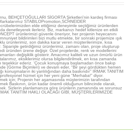
u, BEHÇETOĞULLARI SİGORTA Şirketleri’nin kardeş firması
ır. Markalarımız STABILOPromotion,SCHNEIDER
übelerimizden elde ettiğimiz deneyimle seçtiğimiz ürünlerden
denetleyerek ilerleriz. Biz, markanızı hedef kitlenize en etkili
NCEPT ürünlerimizi güvenle öneriyor, her projenin heyecanını
mnuniyet bildirimleri bizi mutlu etmekte, bir sonraki projemize ışık
u ürünlerimiz, son dakika karar veren müşterilerimize, kısa
Siparişle getirdiğimiz ürünlerimiz, zamanı olan, proje oluşturup
edi üründen ürene değişir. Özel projelerde, renk ve modellerini
amanları değişiklik gösterir. Amacımız kaliteli ve uzun ömürlü ürün
arımız, eksiklerimiz olursa bilgilendirilmek, en kısa zamanda
rimize teşekkür ederiz. ‘Çocuk konuşmaya başlamadan önce bakıp
işinde (Görme Biçimleri) ve devam eder, “Bir şeyi gördükten hemen
lığı konuşmaların iki yanlılığından daha baskındır” IRMAK TANITIM
profesyonel hizmet için her yeni güne “Merhaba!” diyor.
mek için; Projenin her aşamasında müşterimizin tarafından
lmek Baskının, ürün kadar önemli olduğunun bilincinde olarak,
mek. Sizlerin planlamanıza göre ürünlerin zamanında ve sorunsuz
rmek IRMAK TANITIM HAKLI OLACAĞI GİBİ, MÜŞTERİLERİMİZDE