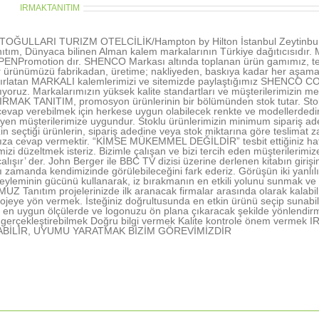
thor:
IRMAKTANITIM
OĞULLARI TURIZM OTELCİLİK/Hampton by Hilton İstanbul Zeytinburn
ıtım, Dünyaca bilinen Alman kalem markalarının Türkiye dağıtıcısıd
NPromotion dır. SHENCO Markası altında toplanan ürün gamımız, tecr
r ürünümüzü fabrikadan, üretime; nakliyeden, baskıya kadar her aşamada 
tırlatan MARKALI kalemlerimizi ve sitemizde paylaştığımız SHENCO CO
şıyoruz. Markalarımızın yüksek kalite standartları ve müşterilerimizin me
 IRMAK TANITIM, promosyon ürünlerinin bir bölümünden stok tutar. Stokl
vap verebilmek için herkese uygun olabilecek renkte ve modellerdedir. 
rleyen müşterilerimize uygundur. Stoklu ürünlerimizin minimum sipariş ad
in seçtiği ürünlerin, sipariş adedine veya stok miktarına göre teslimat z
nıza cevap vermektir. “KİMSE MÜKEMMEL DEĞİLDİR” tesbit ettiğiniz hatal
rimizi düzeltmek isteriz. Bizimle çalışan ve bizi tercih eden müşterile
alışır’ der. John Berger ile BBC TV dizisi üzerine derlenen kitabın gir
ı zamanda kendimizinde görülebileceğini fark ederiz. Görüşün iki yanlı
yleminin gücünü kullanarak, iz bırakmanın en etkili yolunu sunmak ve 
 Tanıtım projelerinizde ilk aranacak firmalar arasında olarak kalabil
ojeye yön vermek. İsteğiniz doğrultusunda en etkin ürünü seçip sunabi
en uygun ölçülerde ve logonuzu ön plana çıkaracak şekilde yönlendir
nı gerçekleştirebilmek Doğru bilgi vermek Kalite kontrole önem ve
ABİLİR, UYUMU YARATMAK BİZİM GÖREVİMİZDİR