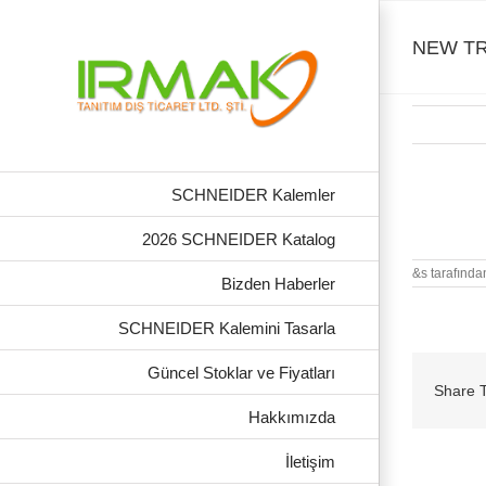
Skip
to
content
NEW TR
SCHNEIDER Kalemler
NEW TRA
2026 SCHNEIDER Katalog
&s tarafında
Bizden Haberler
SCHNEIDER Kalemini Tasarla
Güncel Stoklar ve Fiyatları
Share T
Hakkımızda
İletişim