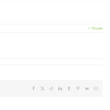
Önceki
Facebook
X
Reddit
LinkedIn
Tumblr
Pinterest
Vk
E-
posta