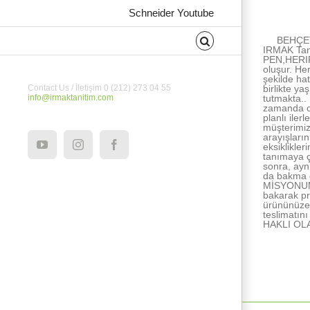
About the Au
Schneider Youtube
BEHÇET
IRMAK Tan
PEN,HERIPE
oluşur. He
şekilde ha
birlikte ya
Contact Us / İletişim 0 (212) 273 04 55
tutmakta..
info@irmaktanitim.com
zamanda ce
planlı ile
müşterimiz
arayışları
eksiklikle
YouTube
Instagram
Facebook
tanımaya ç
sonra, ayn
da bakma e
MİSYONUMUZ
bakarak pr
ürününüze 
teslimatı
HAKLI OL