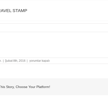
AVEL STAMP
VEL STAMP
NEW
n.
|
Şubat 8th, 2016
|
yorumlar kapalı
TRAVEL
STAMP
için
his Story, Choose Your Platform!