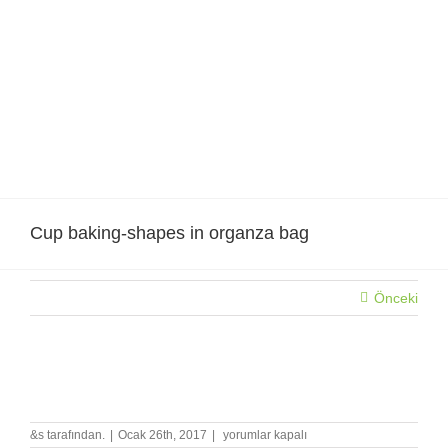
Skip
to
content
Cup baking-shapes in organza bag
Önceki
Cup baking-shapes in organza bag
Cup
&s tarafından.
|
Ocak 26th, 2017
|
yorumlar kapalı
baking-