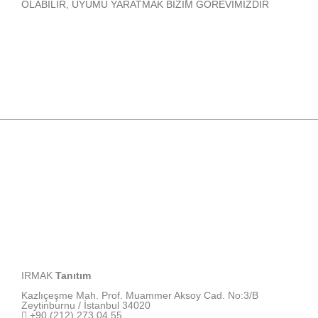
OLABİLİR, UYUMU YARATMAK BİZİM GÖREVİMİZDİR
IRMAK
Tanıtım
Kazlıçeşme Mah. Prof. Muammer Aksoy Cad. No:3/B
Zeytinburnu / İstanbul 34020
+90 (212) 273 04 55