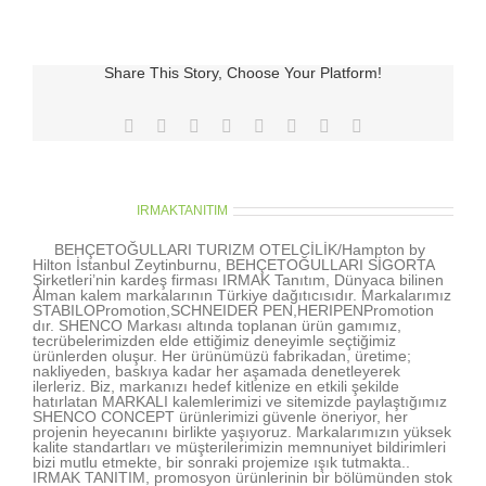
shapes
in
organza
bag
Share This Story, Choose Your Platform!
için
Facebook
X
Reddit
LinkedIn
Tumblr
Pinterest
Vk
E-
posta
About the Author:
IRMAKTANITIM
BEHÇETOĞULLARI TURIZM OTELCİLİK/Hampton by
Hilton İstanbul Zeytinburnu, BEHÇETOĞULLARI SİGORTA
Şirketleri’nin kardeş firması IRMAK Tanıtım, Dünyaca bilinen
Alman kalem markalarının Türkiye dağıtıcısıdır. Markalarımız
STABILOPromotion,SCHNEIDER PEN,HERIPENPromotion
dır. SHENCO Markası altında toplanan ürün gamımız,
tecrübelerimizden elde ettiğimiz deneyimle seçtiğimiz
ürünlerden oluşur. Her ürünümüzü fabrikadan, üretime;
nakliyeden, baskıya kadar her aşamada denetleyerek
ilerleriz. Biz, markanızı hedef kitlenize en etkili şekilde
hatırlatan MARKALI kalemlerimizi ve sitemizde paylaştığımız
SHENCO CONCEPT ürünlerimizi güvenle öneriyor, her
projenin heyecanını birlikte yaşıyoruz. Markalarımızın yüksek
kalite standartları ve müşterilerimizin memnuniyet bildirimleri
bizi mutlu etmekte, bir sonraki projemize ışık tutmakta..
IRMAK TANITIM, promosyon ürünlerinin bir bölümünden stok