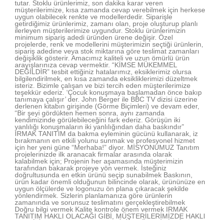
tutar. Stoklu ürünlerimiz, son dakika karar veren
müşterilerimize, kısa zamanda cevap verebilmek için herkese
uygun olabilecek renkte ve modellerdedir. Siparişle
getirdiğimiz ürünlerimiz, zamanı olan, proje oluşturup planlı
ilerleyen müşterilerimize uygundur. Stoklu ürünlerimizin
minimum sipariş adedi üründen ürene değişir. Özel
projelerde, renk ve modellerini müşterimizin seçtiği ürünlerin,
sipariş adedine veya stok miktarına göre teslimat zamanları
değişiklik gösterir. Amacımız kaliteli ve uzun ömürlü ürün
arayışlarınıza cevap vermektir. “KİMSE MÜKEMMEL
DEĞİLDİR” tesbit ettiğiniz hatalarımız, eksiklerimiz olursa
bilgilendirilmek, en kısa zamanda eksikliklerimizi düzeltmek
isteriz. Bizimle çalışan ve bizi tercih eden müşterilerimize
teşekkür ederiz. ‘Çocuk konuşmaya başlamadan önce bakıp
tanımaya çalışır’ der. John Berger ile BBC TV dizisi üzerine
derlenen kitabın girişinde (Görme Biçimleri) ve devam eder,
“Bir şeyi gördükten hemen sonra, aynı zamanda
kendimizinde görülebileceğini fark ederiz. Görüşün iki
yanlılığı konuşmaların iki yanlılığından daha baskındır”
IRMAK TANITIM da bakma eyleminin gücünü kullanarak, iz
bırakmanın en etkili yolunu sunmak ve profesyonel hizmet
için her yeni güne “Merhaba!” diyor. MİSYONUMUZ Tanıtım
projelerinizde ilk aranacak firmalar arasında olarak
kalabilmek için; Projenin her aşamasında müşterimizin
tarafından bakarak projeye yön vermek. İsteğiniz
doğrultusunda en etkin ürünü seçip sunabilmek Baskının,
ürün kadar önemli olduğunun bilincinde olarak, ürününüze en
uygun ölçülerde ve logonuzu ön plana çıkaracak şekilde
yönlendirmek. Sizlerin planlamanıza göre ürünlerin
zamanında ve sorunsuz teslimatını gerçekleştirebilmek
Doğru bilgi vermek Kalite kontrole önem vermek IRMAK
TANITIM HAKLI OLACAĞI GİBİ, MÜŞTERİLERİMİZDE HAKLI