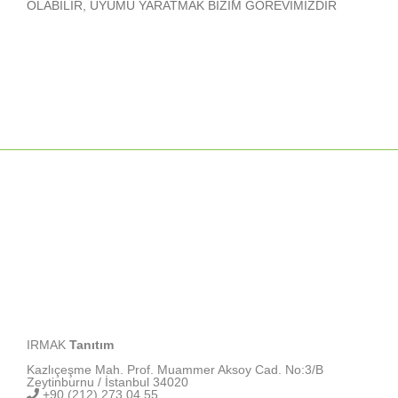
OLABİLİR, UYUMU YARATMAK BİZİM GÖREVİMİZDİR
IRMAK
Tanıtım
Kazlıçeşme Mah. Prof. Muammer Aksoy Cad. No:3/B
Zeytinburnu / İstanbul 34020
+90 (212) 273 04 55