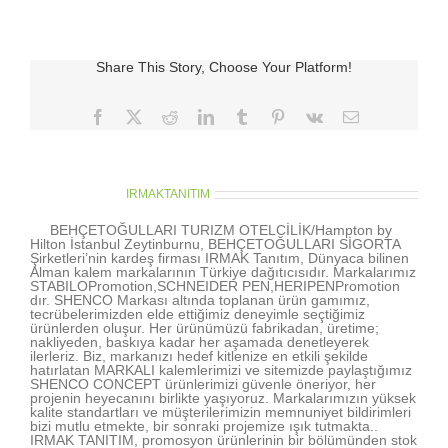
Baking-
Shapes
için
Share This Story, Choose Your Platform!
Facebook
X
Reddit
LinkedIn
Tumblr
Pinterest
Vk
E-
posta
About the Author:
IRMAKTANITIM
BEHÇETOĞULLARI TURIZM OTELCİLİK/Hampton by
Hilton İstanbul Zeytinburnu, BEHÇETOĞULLARI SİGORTA
Şirketleri’nin kardeş firması IRMAK Tanıtım, Dünyaca bilinen
Alman kalem markalarının Türkiye dağıtıcısıdır. Markalarımız
STABILOPromotion,SCHNEIDER PEN,HERIPENPromotion
dır. SHENCO Markası altında toplanan ürün gamımız,
tecrübelerimizden elde ettiğimiz deneyimle seçtiğimiz
ürünlerden oluşur. Her ürünümüzü fabrikadan, üretime;
nakliyeden, baskıya kadar her aşamada denetleyerek
ilerleriz. Biz, markanızı hedef kitlenize en etkili şekilde
hatırlatan MARKALI kalemlerimizi ve sitemizde paylaştığımız
SHENCO CONCEPT ürünlerimizi güvenle öneriyor, her
projenin heyecanını birlikte yaşıyoruz. Markalarımızın yüksek
kalite standartları ve müşterilerimizin memnuniyet bildirimleri
bizi mutlu etmekte, bir sonraki projemize ışık tutmakta..
IRMAK TANITIM, promosyon ürünlerinin bir bölümünden stok