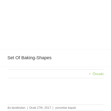
Skip
to
content
Set Of Baking-Shapes
Önceki
Set Of Baking-Shapes
Set
&s tarafından.
|
Ocak 27th, 2017
|
yorumlar kapalı
Of