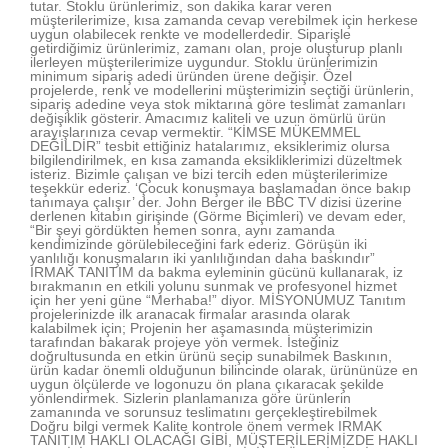
tutar. Stoklu ürünlerimiz, son dakika karar veren
müşterilerimize, kısa zamanda cevap verebilmek için herkese
uygun olabilecek renkte ve modellerdedir. Siparişle
getirdiğimiz ürünlerimiz, zamanı olan, proje oluşturup planlı
ilerleyen müşterilerimize uygundur. Stoklu ürünlerimizin
minimum sipariş adedi üründen ürene değişir. Özel
projelerde, renk ve modellerini müşterimizin seçtiği ürünlerin,
sipariş adedine veya stok miktarına göre teslimat zamanları
değişiklik gösterir. Amacımız kaliteli ve uzun ömürlü ürün
arayışlarınıza cevap vermektir. “KİMSE MÜKEMMEL
DEĞİLDİR” tesbit ettiğiniz hatalarımız, eksiklerimiz olursa
bilgilendirilmek, en kısa zamanda eksikliklerimizi düzeltmek
isteriz. Bizimle çalışan ve bizi tercih eden müşterilerimize
teşekkür ederiz. ‘Çocuk konuşmaya başlamadan önce bakıp
tanımaya çalışır’ der. John Berger ile BBC TV dizisi üzerine
derlenen kitabın girişinde (Görme Biçimleri) ve devam eder,
“Bir şeyi gördükten hemen sonra, aynı zamanda
kendimizinde görülebileceğini fark ederiz. Görüşün iki
yanlılığı konuşmaların iki yanlılığından daha baskındır”
IRMAK TANITIM da bakma eyleminin gücünü kullanarak, iz
bırakmanın en etkili yolunu sunmak ve profesyonel hizmet
için her yeni güne “Merhaba!” diyor. MİSYONUMUZ Tanıtım
projelerinizde ilk aranacak firmalar arasında olarak
kalabilmek için; Projenin her aşamasında müşterimizin
tarafından bakarak projeye yön vermek. İsteğiniz
doğrultusunda en etkin ürünü seçip sunabilmek Baskının,
ürün kadar önemli olduğunun bilincinde olarak, ürününüze en
uygun ölçülerde ve logonuzu ön plana çıkaracak şekilde
yönlendirmek. Sizlerin planlamanıza göre ürünlerin
zamanında ve sorunsuz teslimatını gerçekleştirebilmek
Doğru bilgi vermek Kalite kontrole önem vermek IRMAK
TANITIM HAKLI OLACAĞI GİBİ, MÜŞTERİLERİMİZDE HAKLI