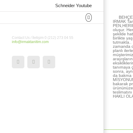
About the Au
Schneider Youtube
BEHÇET
IRMAK Tan
PEN,HERIPE
oluşur. He
şekilde ha
birlikte ya
Contact Us / İletişim 0 (212) 273 04 55
tutmakta..
info@irmaktanitim.com
zamanda ce
planlı ile
müşterimiz
arayışları
eksiklikle
YouTube
Instagram
Facebook
tanımaya ç
sonra, ayn
da bakma e
MİSYONUMUZ
bakarak pr
ürününüze 
teslimatı
HAKLI OL