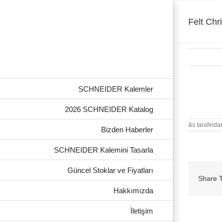
Skip
to
content
Felt Chr
SCHNEIDER Kalemler
Felt Chris
2026 SCHNEIDER Katalog
&s tarafında
Bizden Haberler
SCHNEIDER Kalemini Tasarla
Güncel Stoklar ve Fiyatları
Share T
Hakkımızda
İletişim