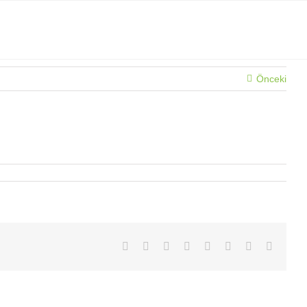
Önceki
Facebook
X
Reddit
LinkedIn
Tumblr
Pinterest
Vk
E-
posta