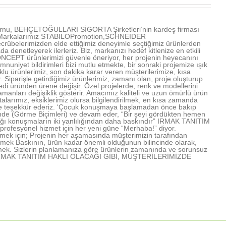
u, BEHÇETOĞULLARI SİGORTA Şirketleri’nin kardeş firması
ır. Markalarımız STABILOPromotion,SCHNEIDER
übelerimizden elde ettiğimiz deneyimle seçtiğimiz ürünlerden
denetleyerek ilerleriz. Biz, markanızı hedef kitlenize en etkili
NCEPT ürünlerimizi güvenle öneriyor, her projenin heyecanını
mnuniyet bildirimleri bizi mutlu etmekte, bir sonraki projemize ışık
u ürünlerimiz, son dakika karar veren müşterilerimize, kısa
Siparişle getirdiğimiz ürünlerimiz, zamanı olan, proje oluşturup
edi üründen ürene değişir. Özel projelerde, renk ve modellerini
amanları değişiklik gösterir. Amacımız kaliteli ve uzun ömürlü ürün
arımız, eksiklerimiz olursa bilgilendirilmek, en kısa zamanda
rimize teşekkür ederiz. ‘Çocuk konuşmaya başlamadan önce bakıp
işinde (Görme Biçimleri) ve devam eder, “Bir şeyi gördükten hemen
lığı konuşmaların iki yanlılığından daha baskındır” IRMAK TANITIM
profesyonel hizmet için her yeni güne “Merhaba!” diyor.
mek için; Projenin her aşamasında müşterimizin tarafından
lmek Baskının, ürün kadar önemli olduğunun bilincinde olarak,
mek. Sizlerin planlamanıza göre ürünlerin zamanında ve sorunsuz
rmek IRMAK TANITIM HAKLI OLACAĞI GİBİ, MÜŞTERİLERİMİZDE