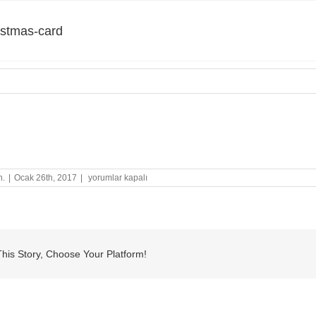
istmas-card
tmas-card
Felt
n.
|
Ocak 26th, 2017
|
yorumlar kapalı
Christmas-
card
için
his Story, Choose Your Platform!