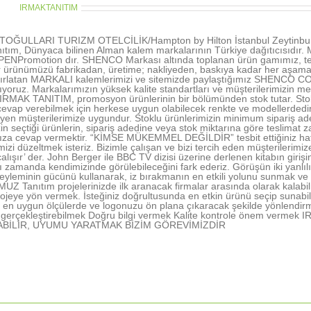
thor:
IRMAKTANITIM
OĞULLARI TURIZM OTELCİLİK/Hampton by Hilton İstanbul Zeytinburn
ıtım, Dünyaca bilinen Alman kalem markalarının Türkiye dağıtıcısıd
NPromotion dır. SHENCO Markası altında toplanan ürün gamımız, tecr
r ürünümüzü fabrikadan, üretime; nakliyeden, baskıya kadar her aşamada 
tırlatan MARKALI kalemlerimizi ve sitemizde paylaştığımız SHENCO CO
şıyoruz. Markalarımızın yüksek kalite standartları ve müşterilerimizin me
 IRMAK TANITIM, promosyon ürünlerinin bir bölümünden stok tutar. Stokl
vap verebilmek için herkese uygun olabilecek renkte ve modellerdedir. 
rleyen müşterilerimize uygundur. Stoklu ürünlerimizin minimum sipariş ad
in seçtiği ürünlerin, sipariş adedine veya stok miktarına göre teslimat z
nıza cevap vermektir. “KİMSE MÜKEMMEL DEĞİLDİR” tesbit ettiğiniz hatal
rimizi düzeltmek isteriz. Bizimle çalışan ve bizi tercih eden müşterile
alışır’ der. John Berger ile BBC TV dizisi üzerine derlenen kitabın gir
ı zamanda kendimizinde görülebileceğini fark ederiz. Görüşün iki yanlı
yleminin gücünü kullanarak, iz bırakmanın en etkili yolunu sunmak ve 
 Tanıtım projelerinizde ilk aranacak firmalar arasında olarak kalabil
ojeye yön vermek. İsteğiniz doğrultusunda en etkin ürünü seçip sunabi
en uygun ölçülerde ve logonuzu ön plana çıkaracak şekilde yönlendir
nı gerçekleştirebilmek Doğru bilgi vermek Kalite kontrole önem ve
ABİLİR, UYUMU YARATMAK BİZİM GÖREVİMİZDİR