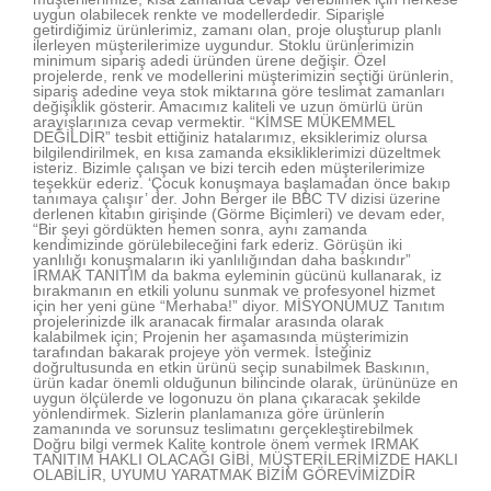
uygun olabilecek renkte ve modellerdedir. Siparişle
getirdiğimiz ürünlerimiz, zamanı olan, proje oluşturup planlı
ilerleyen müşterilerimize uygundur. Stoklu ürünlerimizin
minimum sipariş adedi üründen ürene değişir. Özel
projelerde, renk ve modellerini müşterimizin seçtiği ürünlerin,
sipariş adedine veya stok miktarına göre teslimat zamanları
değişiklik gösterir. Amacımız kaliteli ve uzun ömürlü ürün
arayışlarınıza cevap vermektir. “KİMSE MÜKEMMEL
DEĞİLDİR” tesbit ettiğiniz hatalarımız, eksiklerimiz olursa
bilgilendirilmek, en kısa zamanda eksikliklerimizi düzeltmek
isteriz. Bizimle çalışan ve bizi tercih eden müşterilerimize
teşekkür ederiz. ‘Çocuk konuşmaya başlamadan önce bakıp
tanımaya çalışır’ der. John Berger ile BBC TV dizisi üzerine
derlenen kitabın girişinde (Görme Biçimleri) ve devam eder,
“Bir şeyi gördükten hemen sonra, aynı zamanda
kendimizinde görülebileceğini fark ederiz. Görüşün iki
yanlılığı konuşmaların iki yanlılığından daha baskındır”
IRMAK TANITIM da bakma eyleminin gücünü kullanarak, iz
bırakmanın en etkili yolunu sunmak ve profesyonel hizmet
için her yeni güne “Merhaba!” diyor. MİSYONUMUZ Tanıtım
projelerinizde ilk aranacak firmalar arasında olarak
kalabilmek için; Projenin her aşamasında müşterimizin
tarafından bakarak projeye yön vermek. İsteğiniz
doğrultusunda en etkin ürünü seçip sunabilmek Baskının,
ürün kadar önemli olduğunun bilincinde olarak, ürününüze en
uygun ölçülerde ve logonuzu ön plana çıkaracak şekilde
yönlendirmek. Sizlerin planlamanıza göre ürünlerin
zamanında ve sorunsuz teslimatını gerçekleştirebilmek
Doğru bilgi vermek Kalite kontrole önem vermek IRMAK
TANITIM HAKLI OLACAĞI GİBİ, MÜŞTERİLERİMİZDE HAKLI
OLABİLİR, UYUMU YARATMAK BİZİM GÖREVİMİZDİR