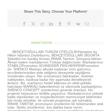
Share This Story, Choose Your Platform!
Facebook
X
Reddit
LinkedIn
Tumblr
Pinterest
Vk
E-
posta
About the Author:
IRMAKTANITIM
BEHÇETOĞULLARI TURIZM OTELCİLİK/Hampton by
Hilton İstanbul Zeytinburnu, BEHÇETOĞULLARI SİGORTA
Şirketleri’nin kardeş firması IRMAK Tanıtım, Dünyaca bilinen
Alman kalem markalarının Türkiye dağıtıcısıdır. Markalarımız
STABILOPromotion,SCHNEIDER PEN,HERIPENPromotion
dır. SHENCO Markası altında toplanan ürün gamımız,
tecrübelerimizden elde ettiğimiz deneyimle seçtiğimiz
ürünlerden oluşur. Her ürünümüzü fabrikadan, üretime;
nakliyeden, baskıya kadar her aşamada denetleyerek
ilerleriz. Biz, markanızı hedef kitlenize en etkili şekilde
hatırlatan MARKALI kalemlerimizi ve sitemizde paylaştığımız
SHENCO CONCEPT ürünlerimizi güvenle öneriyor, her
projenin heyecanını birlikte yaşıyoruz. Markalarımızın yüksek
kalite standartları ve müşterilerimizin memnuniyet bildirimleri
bizi mutlu etmekte, bir sonraki projemize ışık tutmakta..
IRMAK TANITIM, promosyon ürünlerinin bir bölümünden stok
tutar. Stoklu ürünlerimiz, son dakika karar veren
müşterilerimize, kısa zamanda cevap verebilmek için herkese