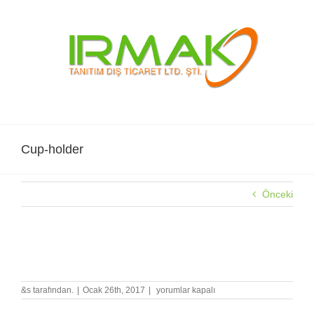
Skip
to
content
Cup-holder
Önceki
Cup-holder
Cup-
&s tarafından.
|
Ocak 26th, 2017
|
yorumlar kapalı
holder
için